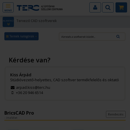
MENÜ
Tervező CAD szoftverek
ALMENÜ
Termék kategóriák
Kérdése van?
Kiss Árpád
Stúdióvezető-helyettes, CAD szoftver termékfelelős és oktató
arpad.kiss@terc.hu
+36 20 946 6514
BricsCAD Pro
Rendezés
- 3 találat