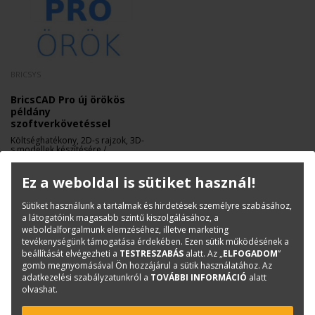
BRICSYS
BricsCAD Pro új örökös
példány
szoftverkövetéssel
Költséghatékony, 2D-s rajzok, 3D-
s modellek készítésére /
szerkesztésére.
574 560 Ft
+ Áfa
Ez a weboldal is sütiket használ!
Sütiket használunk a tartalmak és hirdetések személyre szabásához,
a látogatóink magasabb szintű kiszolgálásához, a
weboldalforgalmunk elemzéséhez, illetve marketing
tevékenységünk támogatása érdekében. Ezen sütik működésének a
beállítását elvégezheti a
TESTRESZABÁS
alatt. Az „
ELFOGADOM
”
gomb megnyomásával Ön hozzájárul a sütik használatához. Az
adatkezelési szabályzatunkról a
TOVÁBBI INFORMÁCIÓ
alatt
olvashat.
KAPCSOLAT
ONLINE SHOP
RENDEZVÉNYEK