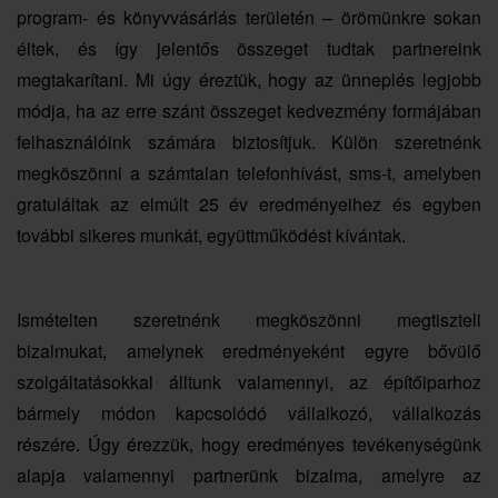
program- és könyvvásárlás területén – örömünkre sokan
éltek, és így jelentős összeget tudtak partnereink
megtakarítani. Mi úgy éreztük, hogy az ünneplés legjobb
módja, ha az erre szánt összeget kedvezmény formájában
felhasználóink számára biztosítjuk. Külön szeretnénk
megköszönni a számtalan telefonhívást, sms-t, amelyben
gratuláltak az elmúlt 25 év eredményeihez és egyben
további sikeres munkát, együttműködést kívántak.
Ismételten szeretnénk megköszönni megtiszteli
bizalmukat, amelynek eredményeként egyre bővülő
szolgáltatásokkal álltunk valamennyi, az építőiparhoz
bármely módon kapcsolódó vállalkozó, vállalkozás
részére. Úgy érezzük, hogy eredményes tevékenységünk
alapja valamennyi partnerünk bizalma, amelyre az