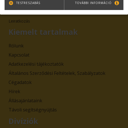
TESTRESZABÁS
TOVÁBBI INFORMÁCIÓ
TOVÁBB
Leiratkozás
Kiemelt tartalmak
Rólunk
Kapcsolat
Adatkezelési tájékoztatók
Általános Szerződési Feltételek, Szabályzatok
Cégadatok
Hírek
Állásajánlataink
Távoli segítségnyújtás
Divíziók