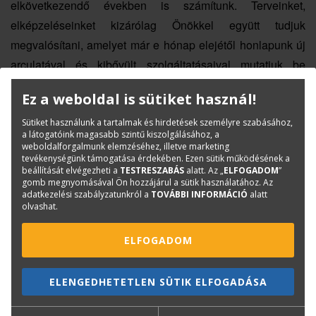
elkövetkezendő években is számítunk. Terveinket,
elképzeléseinket kizárólag Önökkel együtt tudjuk
megvalósítani, amelyet már e hónap elejétől honlapunk új
arculatával és kibővült szolgáltatásaival mutatjuk be
(www.terc.hu).
Ez a weboldal is sütiket használ!
Sütiket használunk a tartalmak és hirdetések személyre szabásához,
a látogatóink magasabb szintű kiszolgálásához, a
KAPCSOLAT
ONLINE SHOP
RENDEZVÉNYEK
weboldalforgalmunk elemzéséhez, illetve marketing
tevékenységünk támogatása érdekében. Ezen sütik működésének a
beállítását elvégezheti a
TESTRESZABÁS
alatt. Az „
ELFOGADOM
”
gomb megnyomásával Ön hozzájárul a sütik használatához. Az
Hírlevél feliratkozás
adatkezelési szabályzatunkról a
TOVÁBBI INFORMÁCIÓ
alatt
olvashat.
ELFOGADOM
ELENGEDHETETLEN SÜTIK ELFOGADÁSA