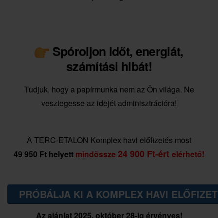
Spóroljon időt, energiát,
számítási hibát!
Tudjuk, hogy a papírmunka nem az Ön világa. Ne
vesztegesse az idejét adminisztrációra!
A TERC-ETALON Komplex havi előfizetés most
24 900 Ft-ért
49 950 Ft helyett
mindössze
elérhető!
PRÓBÁLJA KI A KOMPLEX HAVI ELŐFIZET
Az ajánlat 2025. október 28-ig érvényes!