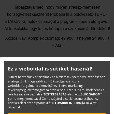
Tapasztalja meg, hogy milyen stressz-mentesen
költségvetést készíteni! Próbálja ki a piacvezető TERC-
ETALON Komplex csomagot a program minden előnyével,
AI funkciókkal egy teljes hónapra a szokásos ár töredékért!
Akciós Havi Komplex csomag: 49 950 Ft helyett 24 900 Ft
+ Áfa.
PRÓBÁLJA KI A KOMPLEX HAVI ELŐFIZET
Ez a weboldal is sütiket használ!
Az ajánlat 2025. október 28-ig érvényes!
Sütiket használunk a tartalmak és hirdetések személyre szabásához,
a látogatóink magasabb szintű kiszolgálásához, a
weboldalforgalmunk elemzéséhez, illetve marketing
tevékenységünk támogatása érdekében. Ezen sütik működésének a
beállítását elvégezheti a
TESTRESZABÁS
alatt. Az „
ELFOGADOM
”
gomb megnyomásával Ön hozzájárul a sütik használatához. Az
adatkezelési szabályzatunkról a
TOVÁBBI INFORMÁCIÓ
alatt
olvashat.