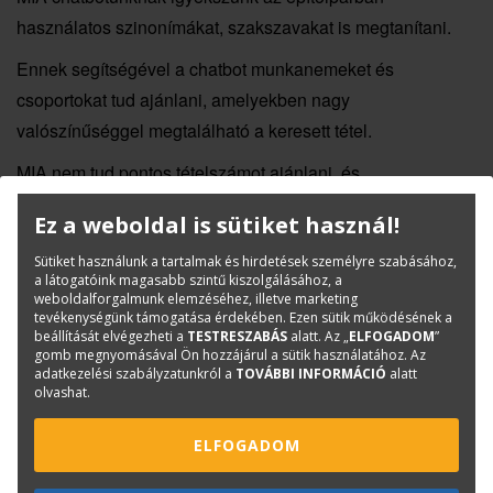
használatos szinonímákat, szakszavakat is megtanítani.
Ennek segítségével a chatbot munkanemeket és
csoportokat tud ajánlani, amelyekben nagy
valószínűséggel megtalálható a keresett tétel.
MIA nem tud pontos tételszámot ajánlani, és
előfordulhatnak pontatlanságok is, ugyanakkor nagy
Ez a weboldal is sütiket használ!
segítséget nyújthat a keresési terület gyors leszűkítésében.
Sütiket használunk a tartalmak és hirdetések személyre szabásához,
a látogatóink magasabb szintű kiszolgálásához, a
weboldalforgalmunk elemzéséhez, illetve marketing
tevékenységünk támogatása érdekében. Ezen sütik működésének a
beállítását elvégezheti a
TESTRESZABÁS
alatt. Az „
ELFOGADOM
”
gomb megnyomásával Ön hozzájárul a sütik használatához. Az
adatkezelési szabályzatunkról a
TOVÁBBI INFORMÁCIÓ
alatt
olvashat.
ELFOGADOM