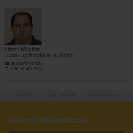
Lóczi Miklós
Műszaki ügyfélszolgálati munkatárs
support@terc.hu
+36 20 401 5434
KAPCSOLAT
ONLINE SHOP
RENDEZVÉNYEK
Hírlevél feliratkozás