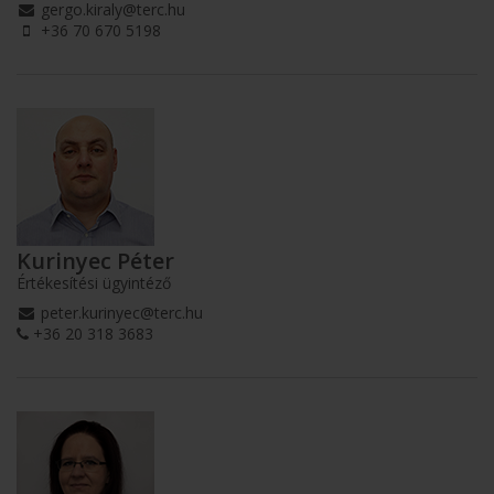
gergo.kiraly@terc.hu
+36 70 670 5198
Kurinyec Péter
Értékesítési ügyintéző
peter.kurinyec@terc.hu
+36 20 318 3683