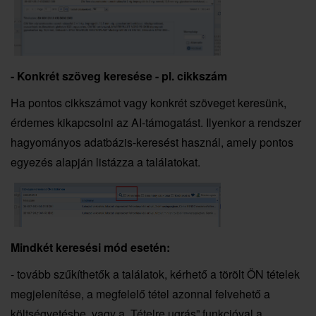
- Konkrét szöveg keresése - pl. cikkszám
Ha pontos cikkszámot vagy konkrét szöveget keresünk,
érdemes kikapcsolni az AI-támogatást. Ilyenkor a rendszer
hagyományos adatbázis-keresést használ, amely pontos
egyezés alapján listázza a találatokat.
Mindkét keresési mód esetén:
- tovább szűkíthetők a találatok, kérhető a törölt ÖN tételek
megjelenítése, a megfelelő tétel azonnal felvehető a
költségvetésbe, vagy a „Tételre ugrás” funkcióval a