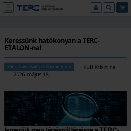
MENÜ
Keressünk hatékonyan a TERC-
ETALON-nal
Kuti Krisztina
KÖLTSÉGVETÉS-KÉSZÍTŐ SZOFTVEREK
2026. május 18.
Ismerjük meg lépésről lépésre a TERC-