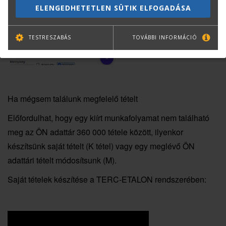
ELENGEDHETETLEN SÜTIK ELFOGADÁSA
TESTRESZABÁS
TOVÁBBI INFORMÁCIÓ
Ha mégsem találunk megfelelő tételt
Előfordulhat, hogy egy kiírt munkafolyamat nem található
meg az ÖN adattár 360 000 tétele között, ilyenkor
készítsünk saját tételt (K tétel) vagy egy meglévő ÖN
adattári tételt módosítsunk (M).
Saját tételek készítése a TERC-ETALON rendszerében: