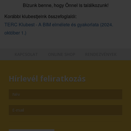
Bízunk benne, hogy Önnel is találkozunk!
Korábbi klubestjeink összefoglalói:
TERC Klubest - A BIM elmélete és gyakorlata (2024.
október 1.)
KAPCSOLAT
ONLINE SHOP
RENDEZVÉNYEK
Hírlevél feliratkozás