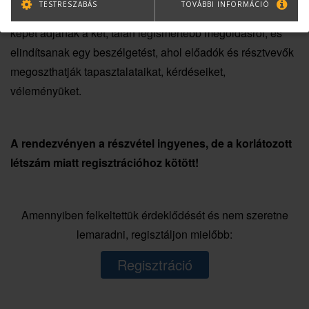
TESTRESZABÁS
TOVÁBBI INFORMÁCIÓ
ma különösen aktuális téma. Az előadások célja, hogy
képet adjanak a két, talán legismertebb megoldásról, és
elindítsanak egy beszélgetést, ahol előadók és résztvevők
megoszthatják tapasztalataikat, kérdéseiket,
véleményüket.
A rendezvényen a részvétel ingyenes, de a korlátozott
létszám miatt regisztrációhoz kötött!
Amennyiben felkeltettük érdeklődését és nem szeretne
lemaradni, regisztáljon mielőbb:
Regisztráció