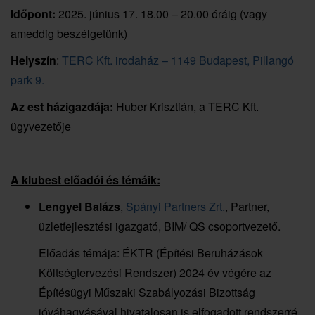
Időpont:
2025. június 17. 18.00 – 20.00 óráig (vagy
ameddig beszélgetünk)
Helyszín
:
TERC Kft. irodaház – 1149 Budapest, Pillangó
park 9.
Az est házigazdája:
Huber Krisztián, a TERC Kft.
ügyvezetője
A klubest előadói és témáik:
Lengyel Balázs
,
Spányi Partners Zrt.
, Partner,
üzletfejlesztési igazgató, BIM/ QS csoportvezető.
Előadás témája: ÉKTR (Építési Beruházások
Költségtervezési Rendszer) 2024 év végére az
Építésügyi Műszaki Szabályozási Bizottság
jóváhagyásával hivatalosan is elfogadott rendszerré