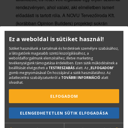
rendezvényen, ahol valaki, aki elméletben ismeri
előadásti is tartott róla. A NOVU Tervezőiroda Kft.
(korábban Opinion Builders) projekteji sokrán
szerzett gyakorlati tapasztalait osztja meg velünk.
Ez a weboldal is sütiket használ!
Sütiket használunk a tartalmak és hirdetések személyre szabásához,
Orosz Bence
, TERC Kft. termékfejlesztési vezető
a látogatóink magasabb szintű kiszolgálásához, a
weboldalforgalmunk elemzéséhez, illetve marketing
tevékenységünk támogatása érdekében. Ezen sütik működésének a
Előadás témája: A TERC Kft új
AdatBank - Adat
beállítását elvégezheti a
TESTRESZABÁS
alatt. Az „
ELFOGADOM
”
Piaci
szolgáltatásaiba, az új fejlesztéis
gomb megnyomásával Ön hozzájárul a sütik használatához. Az
adatkezelési szabályzatunkról a
TOVÁBBI INFORMÁCIÓ
alatt
irányokba mint például az
Evo Transform
olvashat.
(automatikus tételmegfeleltő), API-s
adatszolgáltatások és ezekben rejlő lehetőségekbe
ELFOGADOM
nyerhetünk betekintést.
ELENGEDHETETLEN SÜTIK ELFOGADÁSA
A magasépítési költségtervezés és költségvetés struktúrája