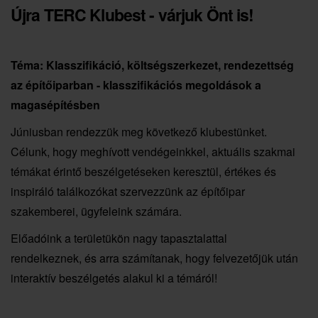
Újra TERC Klubest - várjuk Önt is!
Téma: Klasszifikáció, költségszerkezet, rendezettség
az építőiparban - klasszifikációs megoldások a
magasépítésben
Júniusban rendezzük meg következő klubestünket.
Célunk, hogy meghívott vendégeinkkel, aktuális szakmai
témákat érintő beszélgetéseken keresztül, értékes és
inspiráló találkozókat szervezzünk az építőipar
szakemberei, ügyfeleink számára.
Előadóink a területükön nagy tapasztalattal
rendelkeznek, és arra számítanak, hogy felvezetőjük után
interaktív beszélgetés alakul ki a témáról!