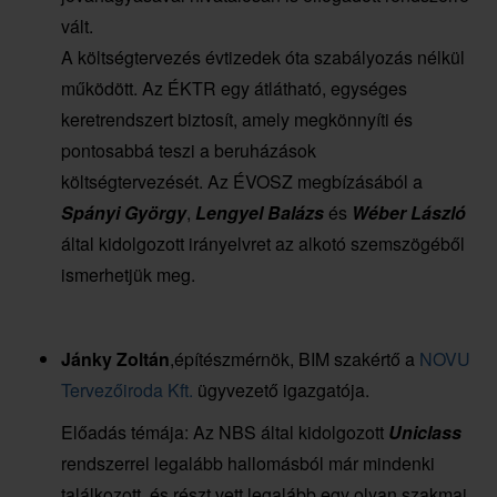
vált.
A költségtervezés évtizedek óta szabályozás nélkül
működött. Az ÉKTR egy átlátható, egységes
keretrendszert biztosít, amely megkönnyíti és
pontosabbá teszi a beruházások
költségtervezését. Az ÉVOSZ megbízásából a
Spányi György
,
Lengyel Balázs
és
Wéber László
által kidolgozott irányelvret az alkotó szemszögéből
ismerhetjük meg.
Jánky Zoltán
,építészmérnök, BIM szakértő a
NOVU
Tervezőiroda Kft.
ügyvezető igazgatója.
Előadás témája: Az NBS által kidolgozott
Uniclass
rendszerrel legalább hallomásból már mindenki
találkozott, és részt vett legalább egy olyan szakmai