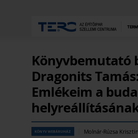
TERM
Könyvbemutató b
Dragonits Tamás
Emlékeim a buda
helyreállításának
Molnár-Rúzsa Kriszti
KÖNYV WEBÁRUHÁZ