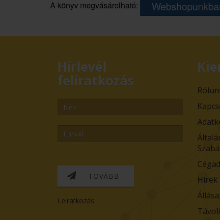
Webshopunkba
A könyv megvásárolható:
Hírlevél
Kie
feliratkozás
Rólun
Kapcs
Adatk
Általá
Szabá
Cégad
TOVÁBB
Hírek
Állása
Leiratkozás
Távol