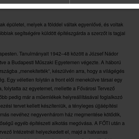
es neve szitokszónak számított, amikor a „lecsendesítés”
ak épületei, melyek a földdel váltak egyenlővé, és voltak
bbiak segítségére küldött építészgárda a szerzőt is tagjai
apesten. Tanulmányait 1942–48 között a József Nádor
tve a Budapesti Műszaki Egyetemen végezte. A háború
országba „menekítették”, készülvén arra, hogy a világégés
. Egy véletlen folytán a front elől menekülve társai egy
, folytatta az egyetemet, mellette a Fővárosi Tervező
sőbb pedig már a műemlékek helyreállításával foglalkozó
zési tervet kellett készíteniük, a tényleges újjáépítési
Tamás nevéhez negyvenhárom ház megmentése kötődik,
őségű egyéb építészeti alkotás megóvása. A FŐTI után a
vező Intézetnél helyezkedett el, majd a hatvanas