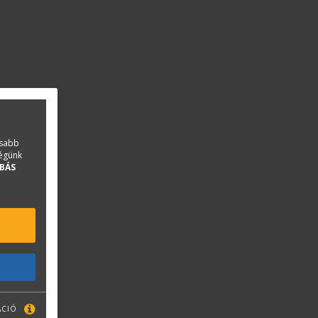
asabb
ségünk
BÁS
ÁCIÓ