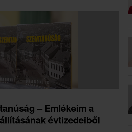
tanúság – Emlékeim a
llításának évtizedeiből