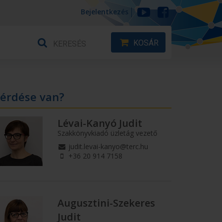
Bejelentkezés
KOSÁR
érdése van?
Lévai-Kanyó Judit
Szakkönyvkiadó üzletág vezető
judit.levai-kanyo@terc.hu
+36 20 914 7158
Augusztini-Szekeres
Judit