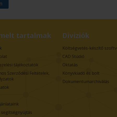
n
melt tartalmak
Divíziók
k
Költségvetés-készítő szoft
olat
CAD Stúdió
ezelési tájékoztatók
Oktatás
nos Szerződési Feltételek,
Könyvkiadó és bolt
lyzatok
Dokumentumarchiválás
atok
jánlataink
i segítségnyújtás