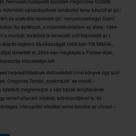
sét. Nemcsak budapesti épületek megőrzése fűződik
s műemléki városrészének rendezési terve készült el (pl.:
rvári) és szakrális épületek (pl.: vonyarcvashegyi Szent
üket. Az építészet, a műemlékvédelem az élete, 1984-
 munkát: továbbra is tervezett, volt képviselő az I.
 alapító tagként. Munkásságát 1968-ban Ybl Miklós-,
íjjal ismerték el, 2004-ben megkapta a Forster-díjat,
esztje kitüntetettje lett.
d helyreállításának évtizedeiből
című könyve úgy szól
ek. Dragonits Tamás „szakmázik” és mesél –
A kötetből megismerjük a vári házak felújításának
y ismert-elismert írójával, színésznőjével is, és
önleges, hiánypótló alkotást vehet kezébe az olvasó –