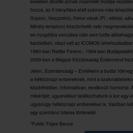
években átvette annak műemléki irodája vezeté
hozzá, az ő irányítása alatt számos más települé
Sopron, Veszprém), illetve várak (Pl.: siklósi, sá
Mihály-templom) köszönhetik neki megmenekülés
es nyugdíjba vonulása után sem tudta abbahagyni a
kerületben, részt vett az ICOMOS létrehozásában
1980-ban Reitter Ferenc-, 1994-ben Budapestért d
2009-ben a Magyar Köztársaság Érdemrend tisztiker
Jelen,
Szemtanúság – Emlékeim a budai Várnegye
a hétköznapi embereknek, mint a szakmabeliekn
közérthetően, informatívan, rendkívüli humorral. 
mikéntjét, ugyanakkor találkozhatunk a kor egy-eg
ugyanúgy hétköznapi emberekkel is. Valóban kül
egy szemtanú hiteles történetét.
*Fotók: Fejes Bence