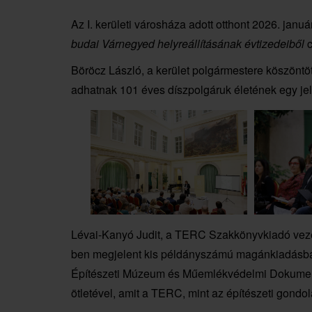
Az I. kerületi városháza adott otthont 2026. jan
budai Várnegyed helyreállításának évtizedeiből
c
Böröcz László, a kerület polgármestere köszöntött
adhatnak 101 éves díszpolgáruk életének egy j
Lévai-Kanyó Judit, a TERC Szakkönyvkiadó vezet
ben megjelent kis példányszámú magánkiadásban
Építészeti Múzeum és Műemlékvédelmi Dokument
ötletével, amit a TERC, mint az építészeti gondo