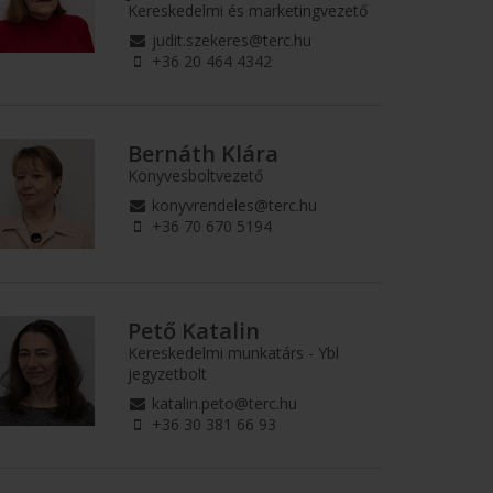
Kereskedelmi és marketingvezető
judit.szekeres@terc.hu
+36 20 464 4342
Bernáth Klára
Könyvesboltvezető
konyvrendeles@terc.hu
+36 70 670 5194
Pető Katalin
Kereskedelmi munkatárs - Ybl
jegyzetbolt
katalin.peto@terc.hu
+36 30 381 66 93