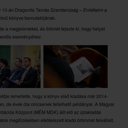
uár 13-án Dragonits Tamás
Szemtanúság – Emlékeim a
ímű könyve bemutatójának.
e a megjelenteket, és örömét fejezte ki, hogy helyet
elentős eseményéhez.
ője ismertette, hogy a könyv első kiadása már 2014-
, de évek óta nincsenek fellelhető példányai. A Magyar
ációs Központ (MÉM MDK) állt elő az újrakiadás
latok megőrzésében elkötelezett kiadó örömmel felvállalt.