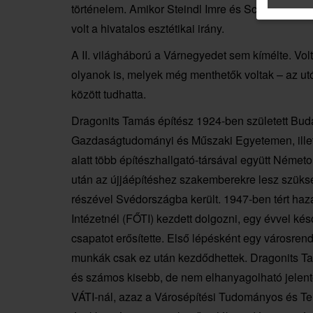
történelem. Amikor Steindl Imre és Schulek Frigy
volt a hivatalos esztétikai irány.
A II. világháború a Várnegyedet sem kímélte. Volt
olyanok is, melyek még menthetők voltak – az utó
között tudhatta.
Dragonits Tamás építész 1924-ben született Bud
Gazdaságtudományi és Műszaki Egyetemen, ille
alatt több építészhallgató-társával együtt Német
után az újjáépítéshez szakemberekre lesz szükség
részével Svédországba került. 1947-ben tért haza
Intézetnél (FŐTI) kezdett dolgozni, egy évvel ké
csapatot erősítette. Első lépésként egy városrende
munkák csak ez után kezdődhettek. Dragonits 
és számos kisebb, de nem elhanyagolható jelent
VÁTI-nál, azaz a Városépítési Tudományos és Ter