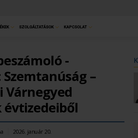
ÉKEK
SZOLGÁLTATÁSOK
KAPCSOLAT
eszámoló -
K
: Szemtanúság –
i Várnegyed
 évtizedeiből
na
2026. január 20.