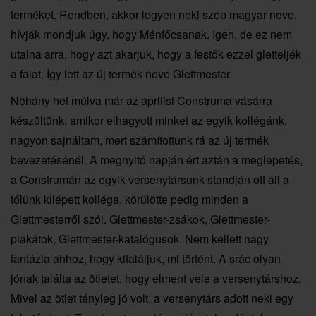
terméket. Rendben, akkor legyen neki szép magyar neve,
hívják mondjuk úgy, hogy Ménfőcsanak. Igen, de ez nem
utalna arra, hogy azt akarjuk, hogy a festők ezzel gletteljék
a falat. Így lett az új termék neve Glettmester.
Néhány hét múlva már az áprilisi Construma vásárra
készültünk, amikor elhagyott minket az egyik kollégánk,
nagyon sajnáltam, mert számítottunk rá az új termék
bevezetésénél. A megnyitó napján ért aztán a meglepetés,
a Construmán az egyik versenytársunk standján ott áll a
tőlünk kilépett kolléga, körülötte pedig minden a
Glettmesterről szól. Glettmester-zsákok, Glettmester-
plakátok, Glettmester-katalógusok. Nem kellett nagy
fantázia ahhoz, hogy kitaláljuk, mi történt. A srác olyan
jónak találta az ötletet, hogy elment vele a versenytárshoz.
Mivel az ötlet tényleg jó volt, a versenytárs adott neki egy