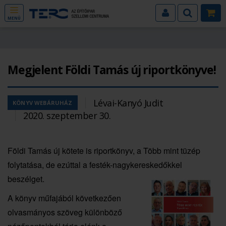
MENÜ
Megjelent Földi Tamás új riportkönyve!
Lévai-Kanyó Judit
KÖNYV WEBÁRUHÁZ
2020. szeptember 30.
Földi Tamás új kötete is riportkönyv, a Több mint tüzép
folytatása, de ezúttal a festék-nagykereskedőkkel
beszélget.
A könyv műfajából következően
olvasmányos szöveg különböző