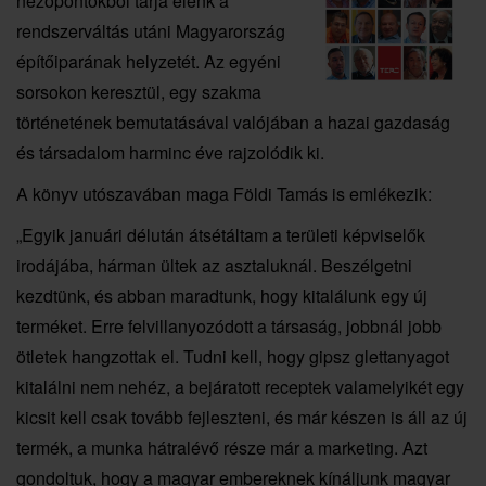
nézőpontokból tárja elénk a
rendszerváltás utáni Magyarország
építőiparának helyzetét. Az egyéni
sorsokon keresztül, egy szakma
történetének bemutatásával valójában a hazai gazdaság
és társadalom harminc éve rajzolódik ki.
A könyv utószavában maga Földi Tamás is emlékezik:
„Egyik januári délután átsétáltam a területi képviselők
irodájába, hárman ültek az asztaluknál. Beszélgetni
kezdtünk, és abban maradtunk, hogy kitalálunk egy új
terméket. Erre felvillanyozódott a társaság, jobbnál jobb
ötletek hangzottak el. Tudni kell, hogy gipsz glettanyagot
kitalálni nem nehéz, a bejáratott receptek valamelyikét egy
kicsit kell csak tovább fejleszteni, és már készen is áll az új
termék, a munka hátralévő része már a marketing. Azt
gondoltuk, hogy a magyar embereknek kínáljunk magyar