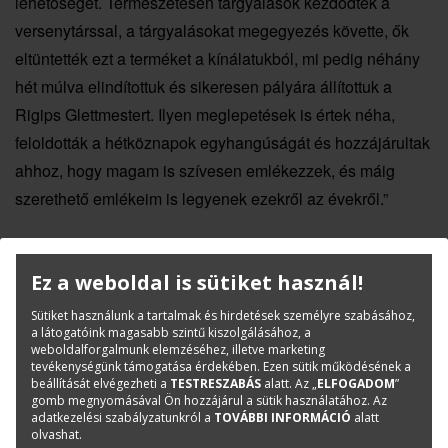
lehetőséget. Természetesen tárgyalások kezdődtek a
versenytárssal, a tárgyalásokat megegyezés követte, ők
eltüntették ezt a terméket a kínálatukból, mi pedig néhány
hét múlva elindítottuk és sikeresen pályára állítottuk a
Rigips Glettmestert. Ilyen meglepetések is értek néha,
feloldották a hétköznapok egyhangúságát és hozzájárultak
ahhoz, hogy magam is szívesen emlékezzek, és máig
szerethető emlékeim is legyenek ezekről az évekről.”
További könyveink>>
Ez a weboldal is sütiket használ!
Sütiket használunk a tartalmak és hirdetések személyre szabásához,
a látogatóink magasabb szintű kiszolgálásához, a
Webshop
weboldalforgalmunk elemzéséhez, illetve marketing
tevékenységünk támogatása érdekében. Ezen sütik működésének a
beállítását elvégezheti a
TESTRESZABÁS
alatt. Az „
ELFOGADOM
”
gomb megnyomásával Ön hozzájárul a sütik használatához. Az
adatkezelési szabályzatunkról a
TOVÁBBI INFORMÁCIÓ
alatt
olvashat.