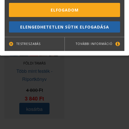
ELFOGADOM
ELENGEDHETETLEN SÜTIK ELFOGADÁSA
TESTRESZABÁS
TOVÁBBI INFORMÁCIÓ
FÖLDI TAMÁS
Több mint festék -
Riportkönyv
4 800 Ft
3 840 Ft
kosárba