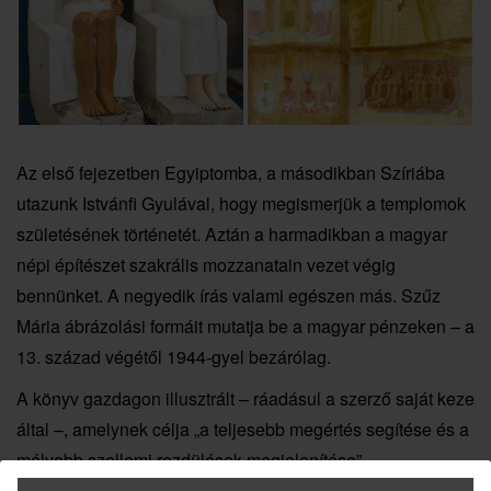
Az első fejezetben Egyiptomba, a másodikban Szíriába
utazunk Istvánfi Gyulával, hogy megismerjük a templomok
születésének történetét. Aztán a harmadikban a magyar
népi építészet szakrális mozzanatain vezet végig
bennünket. A negyedik írás valami egészen más. Szűz
Mária ábrázolási formáit mutatja be a magyar pénzeken – a
13. század végétől 1944-gyel bezárólag.
A könyv gazdagon illusztrált – ráadásul a szerző saját keze
által –, amelynek célja „a teljesebb megértés segítése és a
mélyebb szellemi rezdülések megjelenítése”.