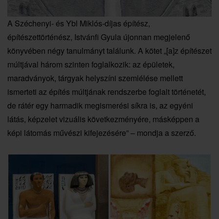
A Széchenyi- és Ybl Miklós-díjas építész,
építészettörténész, Istvánfi Gyula újonnan megjelenő
könyvében négy tanulmányt találunk. A kötet „[a]z építészet
múltjával három szinten foglalkozik: az épületek,
maradványok, tárgyak helyszíni szemlélése mellett
ismerteti az építés múltjának rendszerbe foglalt történetét,
de rátér egy harmadik megismerési síkra is, az egyéni
látás, képzelet vizuális következményére, másképpen a
képi látomás művészi kifejezésére” – mondja a szerző.