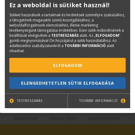
Kellemes utazást kívánunk, kedves Olvasó, az
Ez a weboldal is sütiket használ!
évszázadokon, évezredeken át.
Sütiket használunk a tartalmak és hirdetések személyre szabásához,
a látogatóink magasabb szintű kiszolgálásához, a
A könyv webshopunkban
weboldalforgalmunk elemzéséhez, illetve marketing
tevékenységünk támogatása érdekében. Ezen sütik működésének a
megvásárolható:
https://www.terc.hu/konyv/hit-vallas-
beállítását elvégezheti a
TESTRESZABÁS
alatt. Az „
ELFOGADOM
”
epiteszet-penz
gomb megnyomásával Ön hozzájárul a sütik használatához. Az
adatkezelési szabályzatunkról a
TOVÁBBI INFORMÁCIÓ
alatt
olvashat.
ELFOGADOM
ELENGEDHETETLEN SÜTIK ELFOGADÁSA
TESTRESZABÁS
TOVÁBBI INFORMÁCIÓ
KAPCSOLAT
ONLINE SHOP
RENDEZVÉNYEK