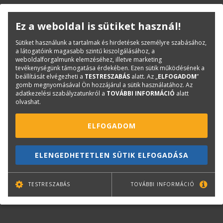
A monokróm család tagjai:
Ez a weboldal is sütiket használ!
Canon plotWAVE
Sütiket használunk a tartalmak és hirdetések személyre szabásához,
a látogatóink magasabb szintű kiszolgálásához, a
T30
T35
T50
T55
weboldalforgalmunk elemzéséhez, illetve marketing
tevékenységünk támogatása érdekében. Ezen sütik működésének a
beállítását elvégezheti a
TESTRESZABÁS
alatt. Az „
ELFOGADOM
”
gomb megnyomásával Ön hozzájárul a sütik használatához. Az
adatkezelési szabályzatunkról a
TOVÁBBI INFORMÁCIÓ
alatt
olvashat.
Max
szélesség
ELFOGADOM
Max 4 db
Max 6 db
Max 8 db
Max 10 db
Ma
Nyomtatási
A1 nyomat
A1 nyomat
A1 nyomat
A1 nyomat
A1
ELENGEDHETETLEN SÜTIK ELFOGADÁSA
sebesség
/ perc
/ perc
/ perc
/ perc
/
Tekercsek
Max 2
Max 2
Max 2+2
Max 4
TESTRESZABÁS
TOVÁBBI INFORMÁCIÓ
száma
tekercs
tekercs
tekercs
tekercs
t