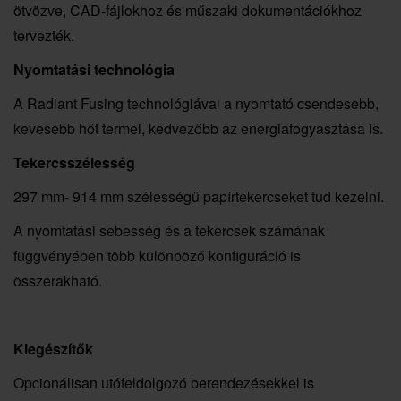
ötvözve, CAD-fájlokhoz és műszaki dokumentációkhoz
tervezték.
Nyomtatási technológia
A Radiant Fusing technológiával a nyomtató csendesebb,
kevesebb hőt termel, kedvezőbb az energiafogyasztása is.
Tekercsszélesség
297 mm- 914 mm szélességű papírtekercseket tud kezelni.
A nyomtatási sebesség és a tekercsek számának
függvényében több különböző konfiguráció is
összerakható.
Kiegészítők
Opcionálisan utófeldolgozó berendezésekkel is