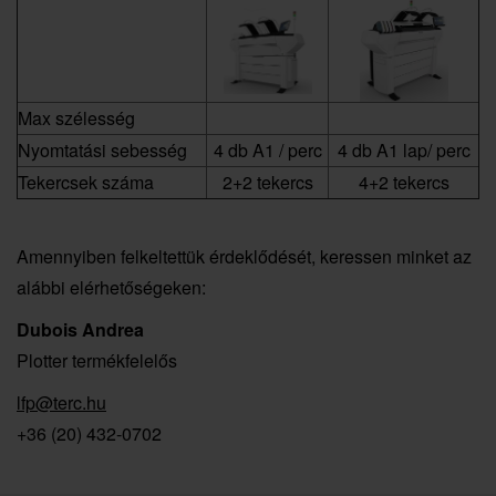
Max szélesség
Nyomtatási sebesség
4 db A1 / perc
4 db A1 lap/ perc
Tekercsek száma
2+2 tekercs
4+2 tekercs
Amennyiben felkeltettük érdeklődését, keressen minket az
alábbi elérhetőségeken:
Dubois Andrea
Plotter termékfelelős
lfp@terc.hu
+36 (20) 432-0702