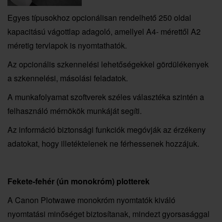
Egyes típusokhoz opcionálisan rendelhető 250 oldal
kapacitású vágottlap adagoló, amellyel A4- mérettől A2
méretig tervlapok is nyomtathatók.
Az opcionális szkennelési lehetőségekkel gördülékenyek
a szkennelési, másolási feladatok.
A munkafolyamat szoftverek széles választéka szintén a
felhasználó mérnökök munkáját segíti.
Az információ biztonsági funkciók megóvják az érzékeny
adatokat, hogy illetéktelenek ne férhessenek hozzájuk.
Fekete-fehér (ún monokróm) plotterek
A Canon Plotwawe monokróm nyomtatók kiváló
nyomtatási minőséget biztosítanak, mindezt gyorsasággal