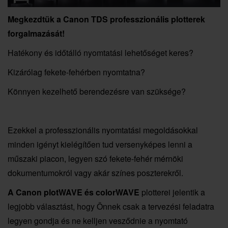
Megkezdtük a Canon TDS professzionális plotterek
forgalmazását!
Hatékony és időtálló nyomtatási lehetőséget keres?
Kizárólag fekete-fehérben nyomtatna?
Könnyen kezelhető berendezésre van szüksége?
Ezekkel a professzionális nyomtatási megoldásokkal
minden igényt kielégítően tud versenyképes lenni a
műszaki piacon, legyen szó fekete-fehér mérnöki
dokumentumokról vagy akár színes poszterekről.
A Canon plotWAVE és colorWAVE
plotterei jelentik a
legjobb választást, hogy Önnek csak a tervezési feladatra
legyen gondja és ne kelljen vesződnie a nyomtató