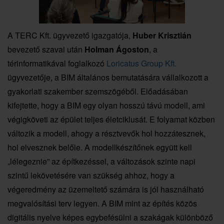
A TERC Kft. ügyvezető igazgatója,
Huber Krisztián
bevezető szavai után
Holman Ágoston
, a
térinformatikával foglalkozó
Loricatus Group Kft.
ügyvezetője, a BIM általános bemutatására vállalkozott a
gyakorlati szakember szemszögéből. Előadásában
kifejtette, hogy a BIM egy olyan hosszú távú modell, ami
végigköveti az épület teljes életciklusát. E folyamat közben
változik a modell, ahogy a résztvevők hol hozzátesznek,
hol elvesznek belőle. A modellkészítőnek együtt kell
„lélegeznie” az építkezéssel, a változások szinte napi
szintű lekövetésére van szükség ahhoz, hogy a
végeredmény az üzemeltető számára is jól használható
megvalósítási terv legyen. A BIM mint az építés közös
digitális nyelve képes egybefésülni a szakágak különböző