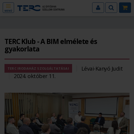
MENÜ
TERC Klub - A BIM elmélete és
gyakorlata
Lévai-Kanyó Judit
TERC IRODAHÁZ SZOLGÁLTATÁSAI
2024. október 11.