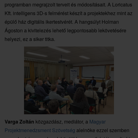
programban megrajzolt terveit és módosításait. A Loricatus
Kft. intelligens 3D-s felmérést készít a projektekhez mint az
épülő ház digitális ikertestvérét. A hangsúlyt Holman
Ágoston a kivitelezés lehető legpontosabb lekövetésére
helyezi, ez a siker titka.
Varga Zoltán
közgazdász, mediátor, a
Magyar
Projektmenedzsment Szövetség
alelnöke ezzel szemben