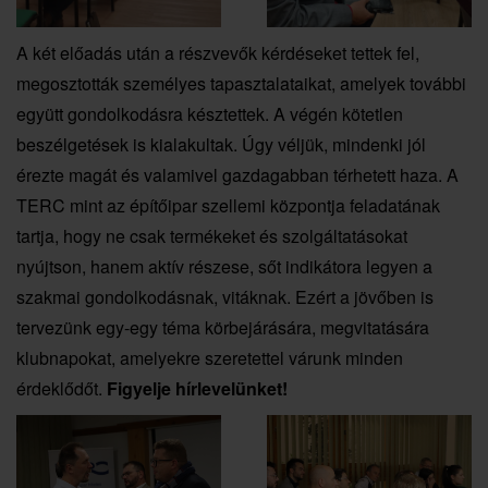
A két előadás után a részvevők kérdéseket tettek fel,
megosztották személyes tapasztalataikat, amelyek további
együtt gondolkodásra késztettek. A végén kötetlen
beszélgetések is kialakultak. Úgy véljük, mindenki jól
érezte magát és valamivel gazdagabban térhetett haza. A
TERC mint az építőipar szellemi központja feladatának
tartja, hogy ne csak termékeket és szolgáltatásokat
nyújtson, hanem aktív részese, sőt indikátora legyen a
szakmai gondolkodásnak, vitáknak. Ezért a jövőben is
tervezünk egy-egy téma körbejárására, megvitatására
klubnapokat, amelyekre szeretettel várunk minden
érdeklődőt.
Figyelje hírlevelünket!