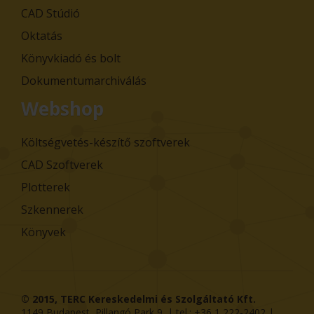
CAD Stúdió
Oktatás
Könyvkiadó és bolt
Dokumentumarchiválás
Webshop
Költségvetés-készítő szoftverek
CAD Szoftverek
Plotterek
Szkennerek
Könyvek
© 2015,
TERC Kereskedelmi és Szolgáltató Kft.
1149
Budapest
,
Pillangó Park 9
. | tel.:
+36 1 222-2402
|