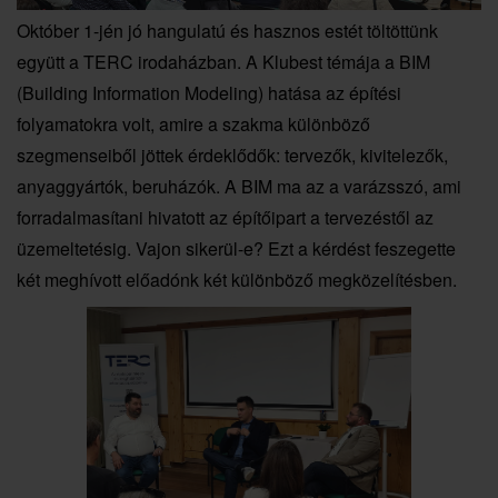
Október 1-jén jó hangulatú és hasznos estét töltöttünk
együtt a TERC irodaházban. A Klubest témája a BIM
(Building Information Modeling) hatása az építési
folyamatokra volt, amire a szakma különböző
szegmenseiből jöttek érdeklődők: tervezők, kivitelezők,
anyaggyártók, beruházók. A BIM ma az a varázsszó, ami
forradalmasítani hivatott az építőipart a tervezéstől az
üzemeltetésig. Vajon sikerül-e? Ezt a kérdést feszegette
két meghívott előadónk két különböző megközelítésben.