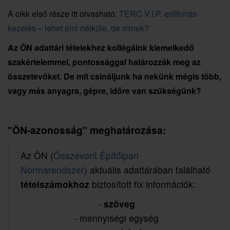
A cikk első része itt olvasható:
TERC V.I.P. erőforrás-
kezelés – lehet élni nélküle, de minek?
Az ÖN adattári tételekhez kollégáink kiemelkedő
szakértelemmel, pontossággal határozzák meg az
összetevőket. De mit csináljunk ha nekünk mégis több,
vagy más anyagra, gépre, időre van szükségünk?
"ÖN-azonosság" meghatározása:
Az ÖN (
Összevont Építőipari
Normarendszer
) aktuális adattárában található
tételszámokhoz
biztosított fix információk:
-
szöveg
- mennyiségi egység