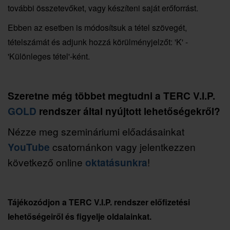
további összetevőket, vagy készíteni saját erőforrást.
Ebben az esetben is módosítsuk a tétel szövegét,
tételszámát és adjunk hozzá körülményjelzőt: 'K' -
'Különleges tétel'-ként.
Szeretne még többet megtudni a TERC V.I.P.
GOLD
rendszer által nyújtott lehetőségekről?
Nézze meg szemináriumi előadásainkat
YouTube
csatornánkon vagy jelentkezzen
következő online
oktatásunkra
!
Tájékozódjon a TERC V.I.P. rendszer előfizetési
lehetőségeiről és figyelje oldalainkat.