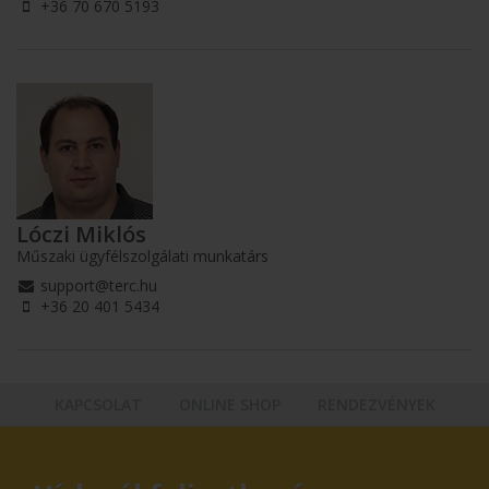
+36 70 670 5193
Lóczi Miklós
Műszaki ügyfélszolgálati munkatárs
support@terc.hu
+36 20 401 5434
KAPCSOLAT
ONLINE SHOP
RENDEZVÉNYEK