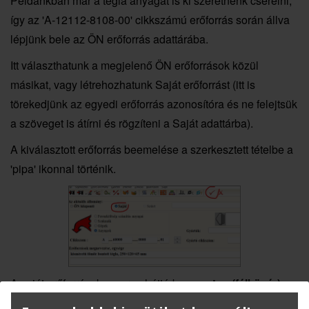
Példánkban már a tégla anyagát is ki szeretnénk cserélni,
így az 'A-12112-8108-00' cikkszámú erőforrás során állva
lépjünk bele az ÖN erőforrás adattárába.
Itt választhatunk a megjelenő ÖN erőforrások közül
másikat, vagy létrehozhatunk Saját erőforrást (itt is
törekedjünk az egyedi erőforrás azonosítóra és ne felejtsük
a szöveget is átírni és rögzíteni a Saját adattárba).
A kiválasztott erőforrás beemelése a szerkesztett tételbe a
'pipa' ikonnal történik.
A saját erőforrások a normaháttérben
vastag (félkövér)
betűvel
azonosíthatók.