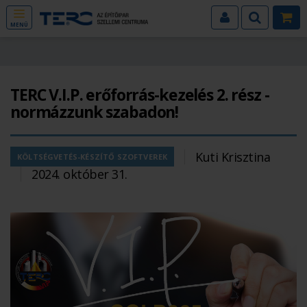
MENÜ
TERC V.I.P. erőforrás-kezelés 2. rész -
normázzunk szabadon!
Kuti Krisztina
KÖLTSÉGVETÉS-KÉSZÍTŐ SZOFTVEREK
2024. október 31.