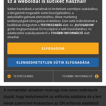
Ez a weboldal is sütiket használ!
Sütiket használunk a tartalmak és hirdetések személyre szabásához,
a látogatóink magasabb szintű kiszolgálásához, a
weboldalforgalmunk elemzéséhez, illetve marketing
tevékenységünk támogatása érdekében. Ezen sütik működésének a
beállítását elvégezheti a
TESTRESZABÁS
alatt. Az „
ELFOGADOM
”
Fontos!
gomb megnyomásával Ön hozzájárul a sütik használatához. Az
adatkezelési szabályzatunkról a
TOVÁBBI INFORMÁCIÓ
alatt
olvashat.
Ebben az esetben is módosítsuk a tétel szövegét,
tételszámát és adjunk hozzá körülményjelzőt: 'K' -
ELFOGADOM
'Különleges tétel'-ként.
ELENGEDHETETLEN SÜTIK ELFOGADÁSA
TESTRESZABÁS
TOVÁBBI INFORMÁCIÓ
További szükséglet beillesztése
A normaháttér ablakban most egy üres soron kattintsunk
duplát, hogy beléphessünk az erőforrás adattárba és a fent
leírtak szerint kell kiválasztani az ÖN erőforrás adattárból