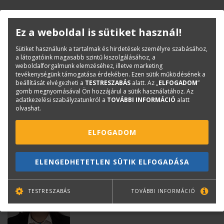
Ez a weboldal is sütiket használ!
Sütiket használunk a tartalmak és hirdetések személyre szabásához,
a látogatóink magasabb szintű kiszolgálásához, a
weboldalforgalmunk elemzéséhez, illetve marketing
tevékenységünk támogatása érdekében. Ezen sütik működésének a
beállítását elvégezheti a
TESTRESZABÁS
alatt. Az „
ELFOGADOM
”
gomb megnyomásával Ön hozzájárul a sütik használatához. Az
Kurinyec Péter
adatkezelési szabályzatunkról a
TOVÁBBI INFORMÁCIÓ
alatt
olvashat.
Értékesítési ügyintéző
peter.kurinyec@terc.hu
ELFOGADOM
+36 20 318 3683
ELENGEDHETETLEN SÜTIK ELFOGADÁSA
TESTRESZABÁS
TOVÁBBI INFORMÁCIÓ