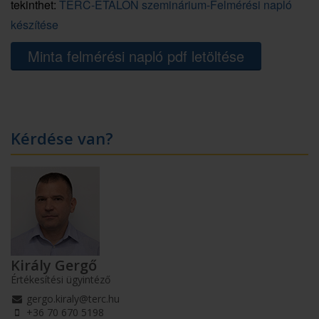
tekinthet:
TERC-ETALON szeminárium-Felmérési napló
készítése
Minta felmérési napló pdf letöltése
Kérdése van?
Király Gergő
Értékesítési ügyintéző
gergo.kiraly@terc.hu
+36 70 670 5198