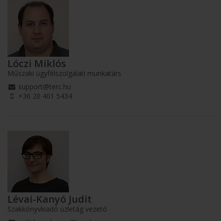
Lóczi Miklós
Műszaki ügyfélszolgálati munkatárs
support@terc.hu
+36 20 401 5434
Lévai-Kanyó Judit
Szakkönyvkiadó üzletág vezető