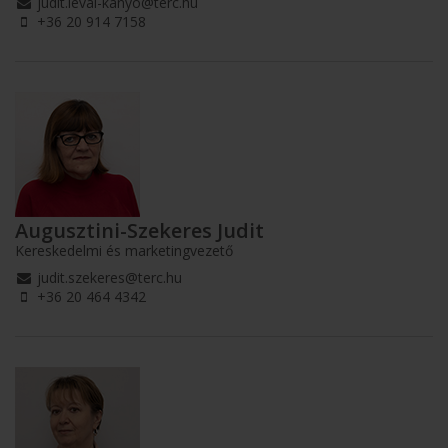
judit.levai-kanyo@terc.hu
+36 20 914 7158
Augusztini-Szekeres Judit
Kereskedelmi és marketingvezető
judit.szekeres@terc.hu
+36 20 464 4342