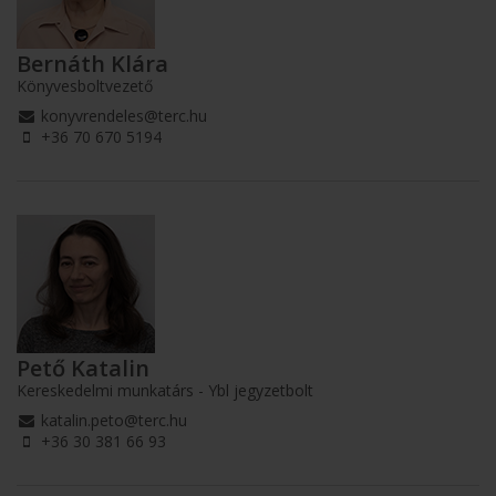
Bernáth Klára
Könyvesboltvezető
konyvrendeles@terc.hu
+36 70 670 5194
Pető Katalin
Kereskedelmi munkatárs - Ybl jegyzetbolt
katalin.peto@terc.hu
+36 30 381 66 93