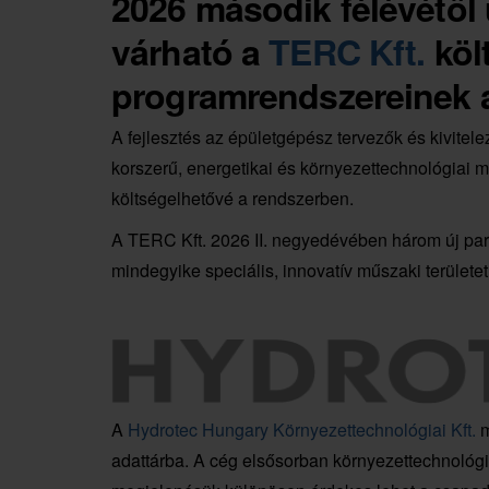
2026 második félévétől 
várható a
TERC Kft.
köl
programrendszereinek a
A fejlesztés az épületgépész tervezők és kivitel
korszerű, energetikai és környezettechnológiai m
költségelhetővé a rendszerben.
A TERC Kft. 2026 II. negyedévében három új par
mindegyike speciális, innovatív műszaki területet
A
Hydrotec Hungary Környezettechnológiai Kft.
m
adattárba. A cég elsősorban környezettechnológi