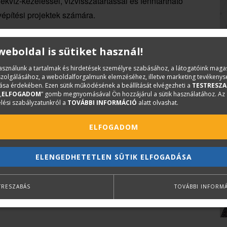
víz-kezeléssel, vízvisszatartással és fenntartható
yépítési projektek számára.
 weboldal is sütiket használ!
használunk a tartalmak és hirdetések személyre szabásához, a látogatóink mag
iszolgálásához, a weboldalforgalmunk elemzéséhez, illetve marketing tevékeny
sa érdekében. Ezen sütik működésének a beállítását elvégezheti a
TESTRESZA
ly a TERC adattárban innovatív felületfűtő–hűtő
„
ELFOGADOM
” gomb megnyomásával Ön hozzájárul a sütik használatához. Az
lési szabályzatunkról a
TOVÁBBI INFORMÁCIÓ
alatt olvashat.
karton alapú felületfűtő-hűtő paneljei több méret- és
be, egységesen 75 mm csőtávolságú kialakítással. A
ELFOGADOM
és oldalfali temperálási rendszerek kialakítására
tési és felülethűtési technológiák egyre nagyobb szerepet
ELENGEDHETETLEN SÜTIK ELFOGADÁSA
 hőszivattyús rendszerekkel kombinálva.
TRESZABÁS
TOVÁBBI INFORM