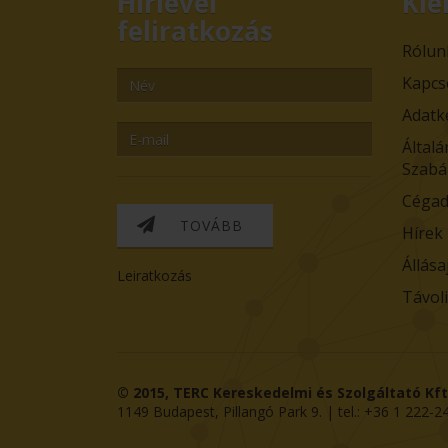
Hírlevél
Kie
feliratkozás
Rólun
Kapcs
Adatk
Általá
Szabá
Cégad
TOVÁBB
Hírek
Állása
Leiratkozás
Távol
© 2015,
TERC Kereskedelmi és Szolgáltató Kft
1149
Budapest
,
Pillangó Park 9
. | tel.:
+36 1 222-2