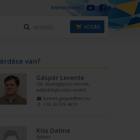
Bejelentkezés
KOSÁR
érdése van?
Gáspár Levente
Okl. épületgépész mérnök,
adattárfejlesztési vezető
levente.gaspar@terc.hu
+36 20 929 4619
Kiss Dalma
Építész