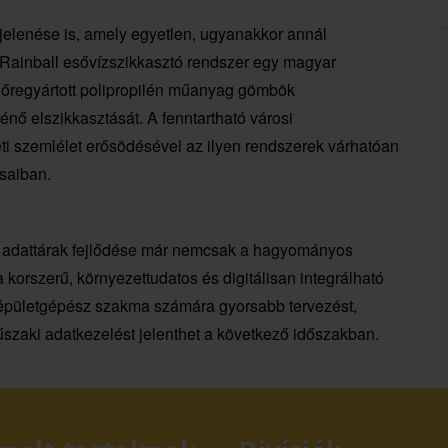
elenése is, amely egyetlen, ugyanakkor annál
 Rainball esővízszikkasztó rendszer egy magyar
előregyártott polipropilén műanyag gömbök
énő elszikkasztását. A fenntartható városi
ti szemlélet erősödésével az ilyen rendszerek várhatóan
saiban.
C adattárak fejlődése már nemcsak a hagyományos
a korszerű, környezettudatos és digitálisan integrálható
épületgépész szakma számára gyorsabb tervezést,
zaki adatkezelést jelenthet a következő időszakban.