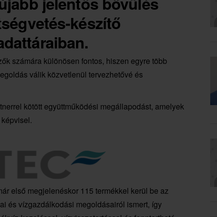
újabb jelentős bővülés
tségvetés-készítő
dattáraiban.
ezők számára különösen fontos, hiszen egyre több
egoldás válik közvetlenül tervezhetővé és
tnerrel kötött együttműködési megállapodást, amelyek
 képvisel.
ár első megjelenéskor 115 termékkel kerül be az
ai és vízgazdálkodási megoldásairól ismert, így