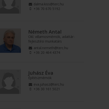
dalma.kiss@terc.hu
+36 70 670 5192
Németh Antal
Okl. villamosmérnök, adattár-
fejlesztési munkatárs
antal.nemeth@terc.hu
+36 20 464 4374
Juhász Éva
Építészmérnök
eva.juhasz@terc.hu
+36 30 161 5021