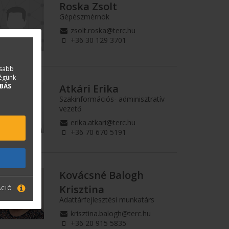
Roska Zsolt
Gépészmérnök
zsolt.roska@terc.hu
+36 30 129 3701
asabb
ségünk
Atkári Erika
BÁS
Szakinformációs- adminisztratív
vezető
erika.atkari@terc.hu
+36 70 670 5191
Kovácsné Balogh
Krisztina
ÁCIÓ
Adattárfejlesztési munkatárs
krisztina.balogh@terc.hu
+36 20 915 5835