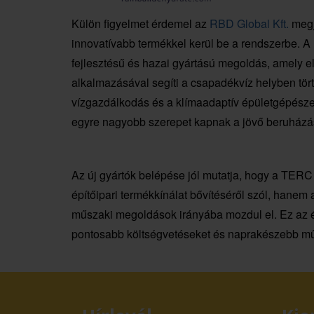
Külön figyelmet érdemel az
RBD Global Kft.
megj
innovatívabb termékkel kerül be a rendszerbe. A
fejlesztésű és hazai gyártású megoldás, amely 
alkalmazásával segíti a csapadékvíz helyben tört
vízgazdálkodás és a klímaadaptív épületgépésze
egyre nagyobb szerepet kapnak a jövő beruházá
Az új gyártók belépése jól mutatja, hogy a TER
építőipari termékkínálat bővítéséről szól, hanem 
műszaki megoldások irányába mozdul el. Ez az 
pontosabb költségvetéseket és naprakészebb műs