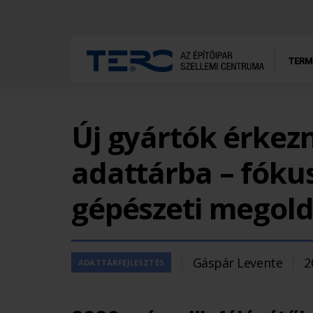
TERM
Új gyártók érkez
adattárba – fóku
gépészeti megol
Gáspár Levente
2
ADATTÁRFEJLESZTÉS