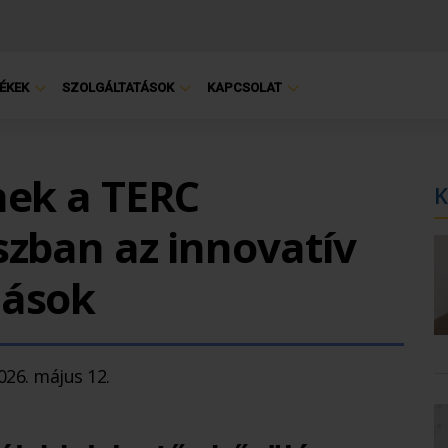
ÉKEK
SZOLGÁLTATÁSOK
KAPCSOLAT
nek a TERC
K
szban az innovatív
dások
026. május 12.