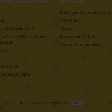
melt tartalmak
Divíziók
k
Költségvetés-készítő szoft
olat
CAD Stúdió
ezelési tájékoztatók
Oktatás
nos Szerződési Feltételek,
Könyvkiadó és bolt
lyzatok
Dokumentumarchiválás
atok
jánlataink
i segítségnyújtás
.
De
402
| Fax.:
+36 1 222-2405
|
terc@terc.hu
TÉRKÉP