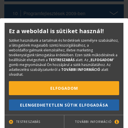
10
Programfejlesztések 2009-ben
Ez a weboldal is sütiket használ!
KAPCSOLAT
ONLINE SHOP
RENDEZVÉNYEK
Sütiket használunk a tartalmak és hirdetések személyre szabásához,
a látogatóink magasabb szintű kiszolgálásához, a
weboldalforgalmunk elemzéséhez, illetve marketing
tevékenységünk támogatása érdekében. Ezen sütik működésének a
Hírlevél feliratkozás
beállítását elvégezheti a
TESTRESZABÁS
alatt. Az „
ELFOGADOM
”
gomb megnyomásával Ön hozzájárul a sütik használatához. Az
adatkezelési szabályzatunkról a
TOVÁBBI INFORMÁCIÓ
alatt
olvashat.
ELFOGADOM
ELENGEDHETETLEN SÜTIK ELFOGADÁSA
TOVÁBB
TESTRESZABÁS
TOVÁBBI INFORMÁCIÓ