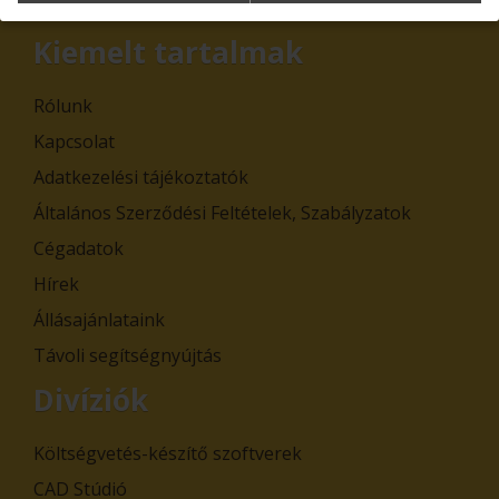
Leiratkozás
Kiemelt tartalmak
Rólunk
Kapcsolat
Adatkezelési tájékoztatók
Általános Szerződési Feltételek, Szabályzatok
Cégadatok
Hírek
Állásajánlataink
Távoli segítségnyújtás
Divíziók
Költségvetés-készítő szoftverek
CAD Stúdió