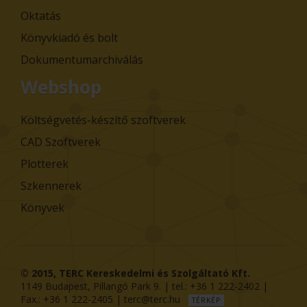
Oktatás
Könyvkiadó és bolt
Dokumentumarchiválás
Webshop
Költségvetés-készítő szoftverek
CAD Szoftverek
Plotterek
Szkennerek
Könyvek
© 2015,
TERC Kereskedelmi és Szolgáltató Kft.
1149
Budapest
,
Pillangó Park 9
. | tel.:
+36 1 222-2402
|
Fax.:
+36 1 222-2405
|
terc@terc.hu
TÉRKÉP