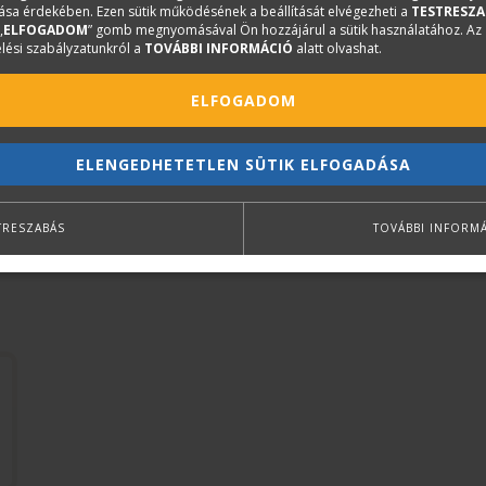
sa érdekében. Ezen sütik működésének a beállítását elvégezheti a
TESTRESZA
hagyományos és mérnöki fakötéseket ábrákkal részletese
„
ELFOGADOM
” gomb megnyomásával Ön hozzájárul a sütik használatához. Az
magastetők, tetőidomok egyes típusait, jellegzetességeit i
lési szabályzatunkról a
TOVÁBBI INFORMÁCIÓ
alatt olvashat.
fedélidomok és a valódi méret szerkesztése után azokat a 
ELFOGADOM
mutatja be, amelyek hazánkban előfordulnak. Az anyagm
építését bemutató technológiai fejezet következik. A szegl
ELENGEDHETETLEN SÜTIK ELFOGADÁSA
fejezetben kaptak helyet. A könyv a fafödémeket és a fábó
fejezeteiben olyan kisebb ácsmunkákkal ismertet meg, min
TRESZABÁS
TOVÁBBI INFORM