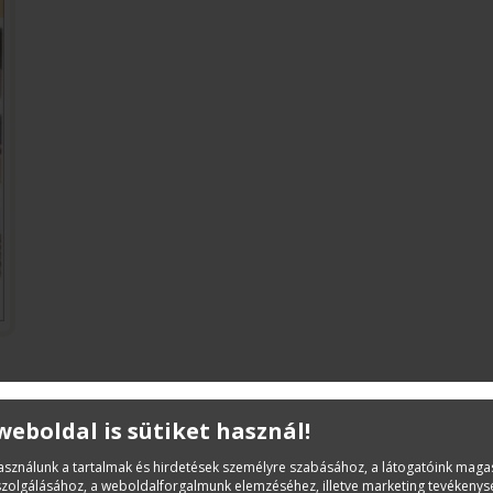
Leírás
 weboldal is sütiket használ!
használunk a tartalmak és hirdetések személyre szabásához, a látogatóink mag
A könyv a bevezető fejezetekben az ács szakmát, az ács
iszolgálásához, a weboldalforgalmunk elemzéséhez, illetve marketing tevékeny