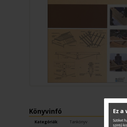
Könyvinfó
Ez a
Sütiket 
Kategóriák
Tankönyv
szintű k