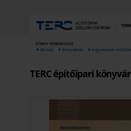
TERM
KÖNYV WEBÁRUHÁZ
Akciók
Könyvklub
Ingyenesen letölt
TERC építőipari könyvá