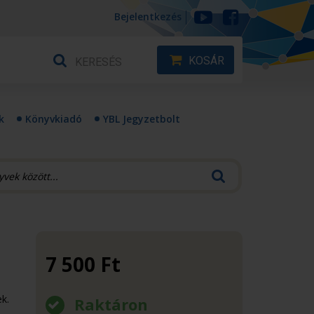
Bejelentkezés
KOSÁR
k
Könyvkiadó
YBL Jegyzetbolt
7 500
Ft
k.
Raktáron