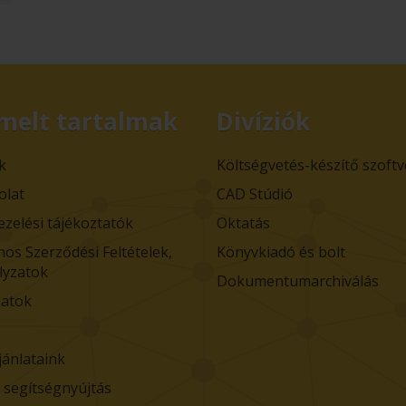
melt tartalmak
Divíziók
k
Költségvetés-készítő szoft
olat
CAD Stúdió
ezelési tájékoztatók
Oktatás
nos Szerződési Feltételek,
Könyvkiadó és bolt
lyzatok
Dokumentumarchiválás
atok
jánlataink
i segítségnyújtás