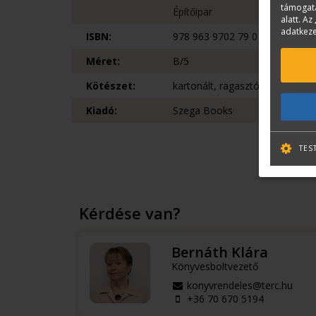
támogatá
Építőipar
alatt. Az 
adatkeze
ISBN:
978 963 9702 79 0
Méret:
B/5
Kötészet:
kartonált, ragasztókötött
Kiadó:
Szega Books
TES
Kérdése van?
Bernáth Klára
Könyvesboltvezető
konyvrendeles@terc.hu
+36 70 670 5194