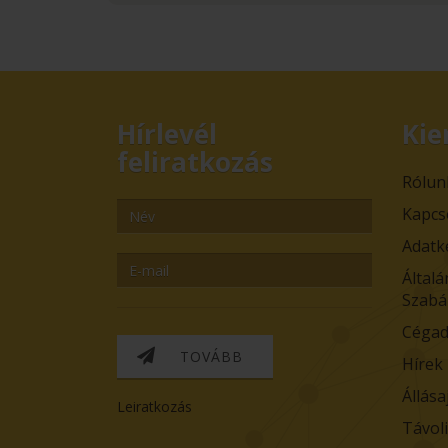
Hírlevél
Kie
feliratkozás
Rólun
Kapcs
Adatk
Általá
Szabá
Cégad
TOVÁBB
Hírek
Állása
Leiratkozás
Távol