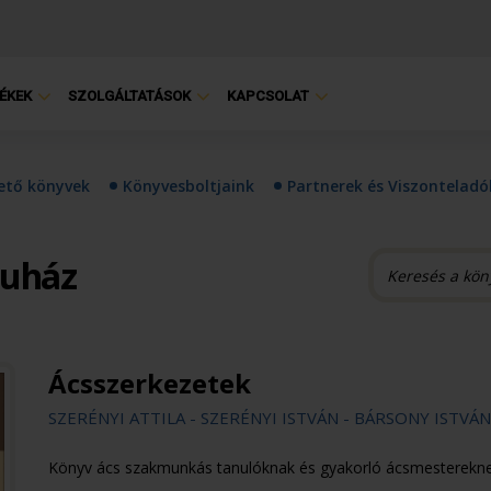
ÉKEK
SZOLGÁLTATÁSOK
KAPCSOLAT
hető könyvek
Könyvesboltjaink
Partnerek és Viszonteladó
ruház
Ácsszerkezetek
SZERÉNYI ATTILA - SZERÉNYI ISTVÁN - BÁRSONY ISTVÁN
Könyv ács szakmunkás tanulóknak és gyakorló ácsmesterekne