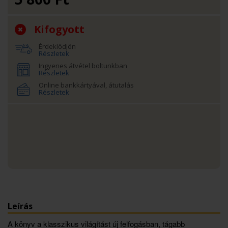
Kifogyott
Érdeklődjön
Részletek
Ingyenes átvétel boltunkban
Részletek
Online bankkártyával, átutalás
Részletek
Leírás
A könyv a klasszikus világítást új felfogásban, tágabb