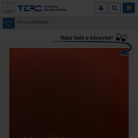
MENÜ
Könyv webáruház
ALMENÜ