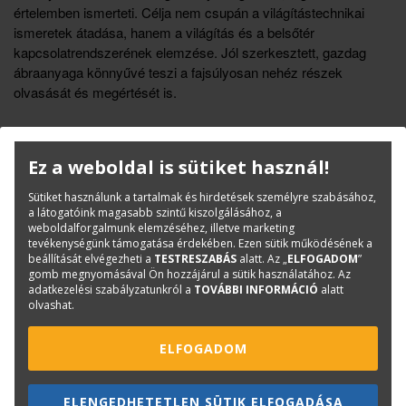
értelemben ismerteti. Célja nem csupán a világítástechnikai
ismeretek átadása, hanem a világítás és a belsőtér
kapcsolatrendszerének elemzése. Jól szerkesztett, gazdag
ábraanyaga könnyűvé teszi a fajsúlyosan nehéz részek
olvasását és megértését is.
Könyvinfó
Ez a weboldal is sütiket használ!
Kategóriák
Saját kiadású könyvek
Tankönyv
Sütiket használunk a tartalmak és hirdetések személyre szabásához,
a látogatóink magasabb szintű kiszolgálásához, a
Építéstechnika, épületszerkezetek
weboldalforgalmunk elemzéséhez, illetve marketing
Építőipar
tevékenységünk támogatása érdekében. Ezen sütik működésének a
beállítását elvégezheti a
TESTRESZABÁS
alatt. Az „
ELFOGADOM
”
ISBN:
963 9535 13 3
gomb megnyomásával Ön hozzájárul a sütik használatához. Az
Méret:
A/4
adatkezelési szabályzatunkról a
TOVÁBBI INFORMÁCIÓ
alatt
olvashat.
Oldalak száma:
232
Kötészet:
kartonált, ragasztókötött
ELFOGADOM
Kiadó:
TERC Kft.
Kiadás éve:
2004
ELENGEDHETETLEN SÜTIK ELFOGADÁSA