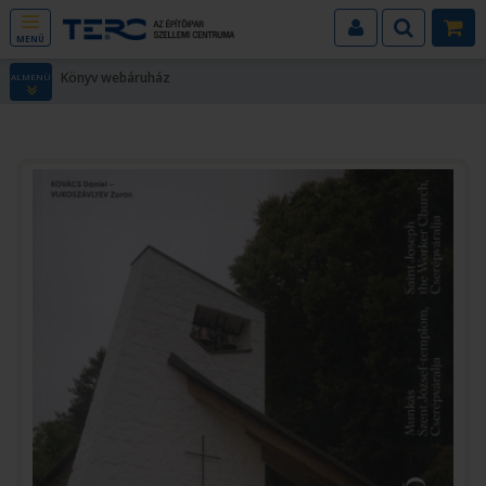
MENÜ
Könyv webáruház
ALMENÜ