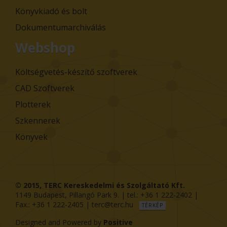
Könyvkiadó és bolt
Dokumentumarchiválás
Webshop
Költségvetés-készítő szoftverek
CAD Szoftverek
Plotterek
Szkennerek
Könyvek
© 2015,
TERC Kereskedelmi és Szolgáltató Kft.
1149
Budapest
,
Pillangó Park 9
. | tel.:
+36 1 222-2402
|
Fax.:
+36 1 222-2405
|
terc@terc.hu
TÉRKÉP
Designed and Powered by
Positive