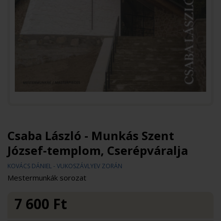
Csaba László - Munkás Szent
József-templom, Cserépváralja
KOVÁCS DÁNIEL - VUKOSZÁVLYEV ZORÁN
Mestermunkák sorozat
7 600
Ft