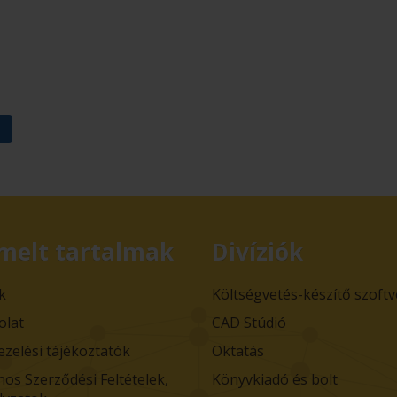
melt tartalmak
Divíziók
k
Költségvetés-készítő szoft
olat
CAD Stúdió
ezelési tájékoztatók
Oktatás
nos Szerződési Feltételek,
Könyvkiadó és bolt