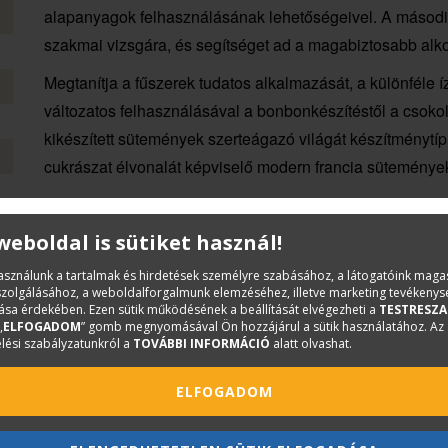
alapanyagok felhasználásának lehetőségeivel. A második k
szakmai vizsgára, és segítséget ad a magabiztosabb alkot
Megtanítja a fűszerek tudatos alkalmazását, a különféle 
változatos felhasználásával a bonbonkészítéstől a csokol
kikészített sütemények szerteágazó világát készítményt
cukrászat élvonalát képviselő modern francia süteménye
A cukrászkészítmények díszítésére külön figyelmet fordít.
technikákkal foglalkozik, amelyekkel egy süteményt nem
 weboldal is sütiket használ!
Ehhez megismertet a cukrászati szakrajz készítésével, m
használunk a tartalmak és hirdetések személyre szabásához, a látogatóink mag
mozdulatokat, amit később csokoládéval, glazúrral is elk
iszolgálásához, a weboldalforgalmunk elemzéséhez, illetve marketing tevékeny
sa érdekében. Ezen sütik működésének a beállítását elvégezheti a
TESTRESZA
„
ELFOGADOM
” gomb megnyomásával Ön hozzájárul a sütik használatához. Az
lési szabályzatunkról a
TOVÁBBI INFORMÁCIÓ
alatt olvashat.
ELFOGADOM