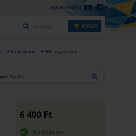
Bejelentkezés
KOSÁR
k
Könyvkiadó
YBL Jegyzetbolt
6 400
Ft
Raktáron