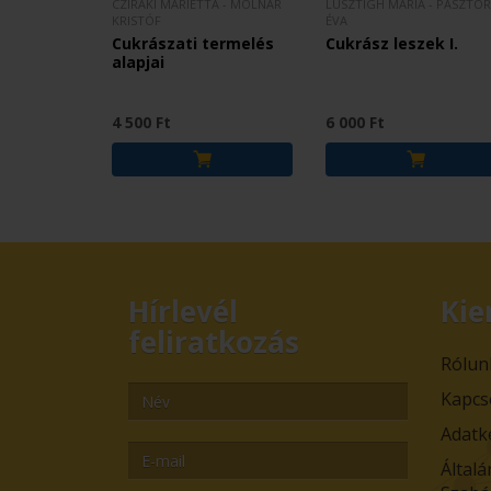
CZIRÁKI MARIETTA - MOLNÁR
LUSZTIGH MÁRIA - PÁSZTOR
KRISTÓF
ÉVA
Cukrászati termelés
Cukrász leszek I.
alapjai
4 500 Ft
6 000 Ft
Hírlevél
Kie
feliratkozás
Rólun
Kapcs
Adatk
Általá