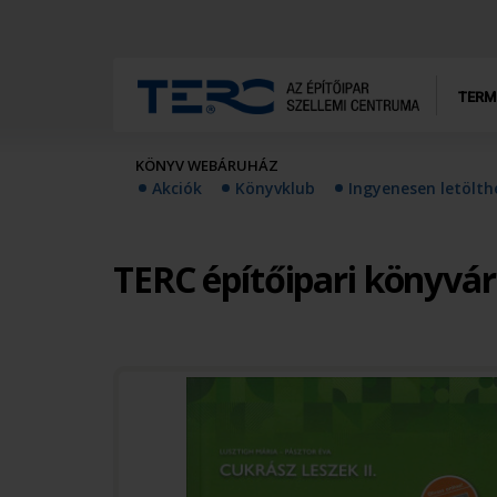
TERM
KÖNYV WEBÁRUHÁZ
Akciók
Könyvklub
Ingyenesen letölt
TERC építőipari könyvá