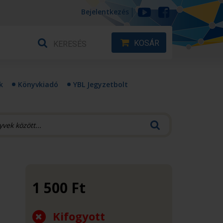
Bejelentkezés
KOSÁR
k
Könyvkiadó
YBL Jegyzetbolt
1 500
Ft
Kifogyott