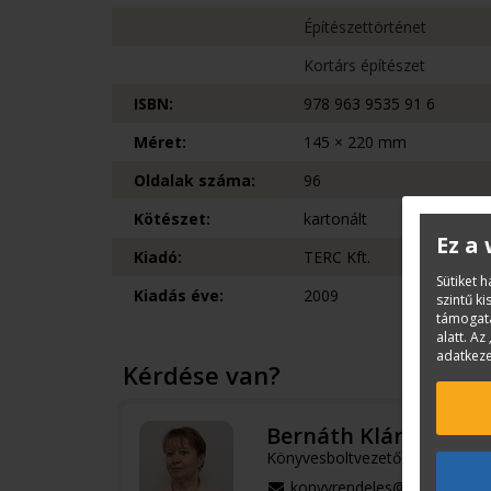
Építészettörténet
Kortárs építészet
ISBN:
978 963 9535 91 6
Méret:
145 × 220 mm
Oldalak száma:
96
Kötészet:
kartonált
Ez a
Kiadó:
TERC Kft.
Sütiket 
Kiadás éve:
2009
szintű k
támogatá
alatt. Az 
adatkeze
Kérdése van?
Bernáth Klára
Könyvesboltvezető
konyvrendeles@terc.hu