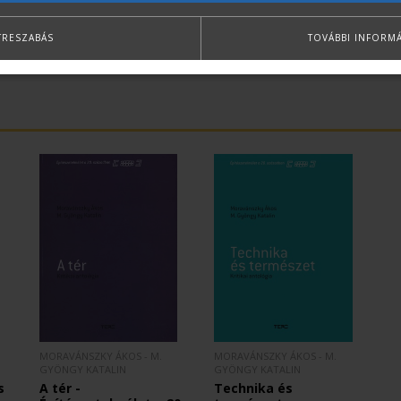
TRESZABÁS
TOVÁBBI INFORM
MORAVÁNSZKY ÁKOS - M.
MORAVÁNSZKY ÁKOS - M.
GYÖNGY KATALIN
GYÖNGY KATALIN
s
A tér -
Technika és