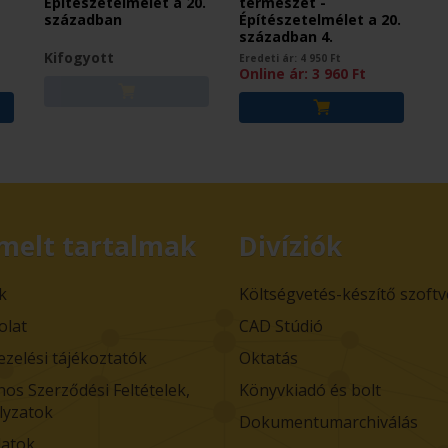
Építészetelmélet a 20.
természet -
században
Építészetelmélet a 20.
században 4.
Kifogyott
Eredeti ár:
4 950
Ft
Online ár:
3 960
Ft
melt tartalmak
Divíziók
k
Költségvetés-készítő szoft
olat
CAD Stúdió
ezelési tájékoztatók
Oktatás
nos Szerződési Feltételek,
Könyvkiadó és bolt
lyzatok
Dokumentumarchiválás
atok