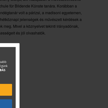
hule für Bildende Künste tanára. Korábban a
Vendégtanár volt a párizsi, a madisoni egyetemen,
 hétköznapi jelenségek és művészeti kérdések a
k meg. Mivel a köznyelvet tekinti irányadónak,
sségeit és jól olvashatók.
asabb
ségünk
BÁS