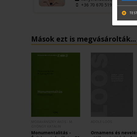
+36 70 670 5194
TES
Mások ezt is megvásárolták...
MORAVÁNSZKY ÁKOS - M.
ADOLF LOOS
GYÖNGY KATALIN
Monumentalitás -
Ornamens és nevelé