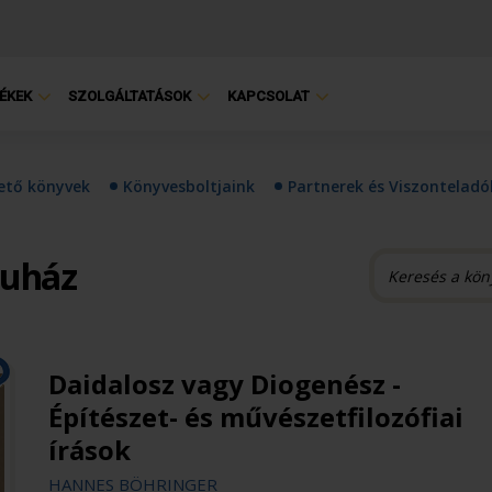
ÉKEK
SZOLGÁLTATÁSOK
KAPCSOLAT
hető könyvek
Könyvesboltjaink
Partnerek és Viszonteladó
ruház
Daidalosz vagy Diogenész -
Építészet- és művészetfilozófiai
írások
HANNES BÖHRINGER