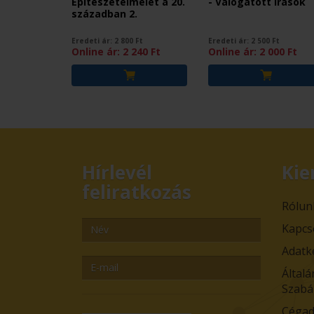
Építészetelmélet a 20.
- Válogatott írások
században 2.
Eredeti ár:
2 800
Ft
Eredeti ár:
2 500
Ft
Online ár:
2 240
Ft
Online ár:
2 000
Ft
Hírlevél
Kie
feliratkozás
Rólun
Kapcs
Adatk
Általá
Szabá
Cégad