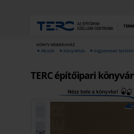
TERM
KÖNYV WEBÁRUHÁZ
Akciók
Könyvklub
Ingyenesen letölt
TERC építőipari könyvá