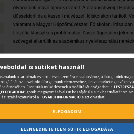
élvonalbeli művelőjének számít. A braunschweigi Hochsc
düsseldorfi és a kasseli művészeti főiskolákon tanított. 
valamint a Magyar Képzőművészeti Főiskolán. Írásaiban
filozófia klasszikus problémáival összefüggésben jelenne
szövegei elkerülik az akadémikus nyelvhasználat nehézke
 weboldal is sütiket használ!
használunk a tartalmak és hirdetések személyre szabásához, a látogatóink mag
iszolgálásához, a weboldalforgalmunk elemzéséhez, illetve marketing tevékeny
sa érdekében. Ezen sütik működésének a beállítását elvégezheti a
TESTRESZA
„
ELFOGADOM
” gomb megnyomásával Ön hozzájárul a sütik használatához. Az
lési szabályzatunkról a
TOVÁBBI INFORMÁCIÓ
alatt olvashat.
ELFOGADOM
ELENGEDHETETLEN SÜTIK ELFOGADÁSA