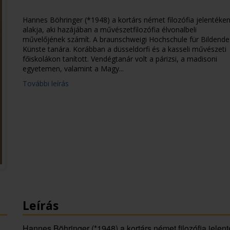
Hannes Böhringer (*1948) a kortárs német filozófia jelentéke
alakja, aki hazájában a művészetfilozófia élvonalbeli
művelőjének számít. A braunschweigi Hochschule für Bildende
Künste tanára. Korábban a düsseldorfi és a kasseli művészeti
főiskolákon tanított. Vendégtanár volt a párizsi, a madisoni
egyetemen, valamint a Magy...
További leírás
Leírás
Hannes Böhringer (*1948) a kortárs német filozófia jelen