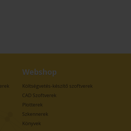
Webshop
verek
Költségvetés-készítő szoftverek
CAD Szoftverek
Plotterek
Szkennerek
Könyvek