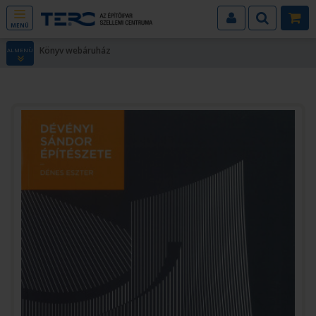
MENÜ
Könyv webáruház
ALMENÜ