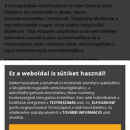
A monográfiában vezérfonalként van jelen Dévényi pécsi
kötődése, ami építészetét is áthatja, hiszen
összetéveszthetetlen, formabontó, ötletgazdag alkotóereje a
legmediterránabb magyar város sajátos hangulatából
táplálkozik. Több évtizedes pályafutása során elévülhetetlen
érdemeket szerzett a pécsi épületrehabilitáció és a
városrendezés terén, miközben túlzás nélkül megújította a
hazai lakóháztervezés szemléletmódját is.
A kötetben egészen a gyermekkortól az egyetemi
tanulmányokon, a jelentős térrendezési feladatokon át a
megvalósulatlan tervekig kapunk átfogó képet a pálya ívéről,
Ez a weboldal is sütiket használ!
amit bőséges képi és rajzi anyag, valamint a szerző saját
Sütiket használunk a tartalmak és hirdetések személyre szabásához,
gondolatai tesznek még plasztikusabbá.
a látogatóink magasabb szintű kiszolgálásához, a
weboldalforgalmunk elemzéséhez, illetve marketing
tevékenységünk támogatása érdekében. Ezen sütik működésének a
Könyvinfó
beállítását elvégezheti a
TESTRESZABÁS
alatt. Az „
ELFOGADOM
”
gomb megnyomásával Ön hozzájárul a sütik használatához. Az
Kategóriák
Kortárs építészet
adatkezelési szabályzatunkról a
TOVÁBBI INFORMÁCIÓ
alatt
ISBN:
9786155869655
olvashat.
Méret:
230x275 mm