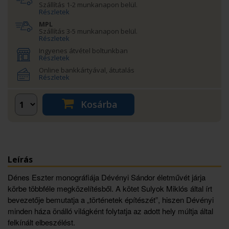
Szállítás 1-2 munkanapon belül.
Részletek
MPL
Szállítás 3-5 munkanapon belül.
Részletek
Ingyenes átvétel boltunkban
Részletek
Online bankkártyával, átutalás
Részletek
Kosárba
Leírás
Dénes Eszter monográfiája Dévényi Sándor életművét járja
körbe többféle megközelítésből. A kötet Sulyok Miklós által írt
bevezetője bemutatja a „történetek építészét”, hiszen Dévényi
minden háza önálló világként folytatja az adott hely múltja által
felkínált elbeszélést.