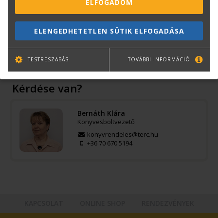
ELFOGADOM
Oldalak száma:
256
Kiadó:
MMA Kiadó
Kiadás éve:
2019
ELENGEDHETETLEN SÜTIK ELFOGADÁSA
Könyv nyelve:
magyar
Kötészet:
flexibilis tábla
TESTRESZABÁS
TOVÁBBI INFORMÁCIÓ
Kérdése van?
Bernáth Klára
Könyvesboltvezető
konyvrendeles@terc.hu
+36 70 670 5194
KAPCSOLAT
ONLINE SHOP
RENDEZVÉNYEK