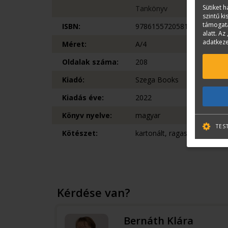
Sütiket 
Tankönyv
szintű k
támogatá
ISBN:
9786155720581
alatt. Az 
adatkeze
Méret:
A/4
Oldalak száma:
208
Kiadó:
Szega Books
Kiadás éve:
2022
Könyv nyelve:
magyar
TES
Kötészet:
kartonált, ragasztókötött
Kérdése van?
Bernáth Klára