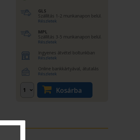
GLS
Szállítás 1-2 munkanapon belül.
Részletek
MPL
Szállítás 3-5 munkanapon belül.
Részletek
Ingyenes átvétel boltunkban
Részletek
Online bankkártyával, átutalás
Részletek
Kosárba
et nyújtani.