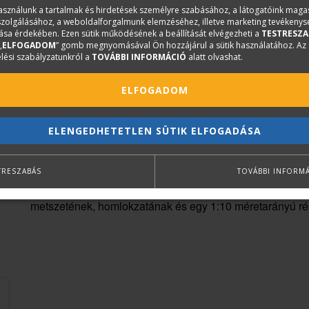
használunk a tartalmak és hirdetések személyre szabásához, a látogatóink mag
A rajzok szabadon elkészíthetők a tankönyvben, illetve 
iszolgálásához, a weboldalforgalmunk elemzéséhez, illetve marketing tevékeny
sa érdekében. Ezen sütik működésének a beállítását elvégezheti a
TESTRESZA
füzetben. E rajzok és feladatok értelmezése, megoldása
„
ELFOGADOM
” gomb megnyomásával Ön hozzájárul a sütik használatához. Az
a rajzolvasási készség fejlesztését.
lési szabályzatunkról a
TOVÁBBI INFORMÁCIÓ
alatt olvashat.
Az első tíz fejezet elsősorban a korábbi tanulmányaink ö
ELFOGADOM
kiegészítő ismeretek bemutatása. Olyan rajzi és geometria
elengedhetetlenek az építőipari szakmák végzéséhez szük
ELENGEDHETETLEN SÜTIK ELFOGADÁSA
olvasásához, értelmezéséhez, akár önálló elkészítéséhe
A könyv második fele az építész műszaki rajzok értelmezé
TRESZABÁS
TOVÁBBI INFORM
jelölések és formai követelmények bemutatása után egy 
metszetének, homlokzatának és egy 1:10 méretarányú rés