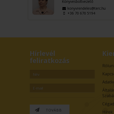
Könyvesboltvezető
konyvrendeles@terc.hu
+36 70 670 5194
Hírlevél
Kie
feliratkozás
Rólun
Kapcs
Adatk
Általá
Szabá
Cégad
TOVÁBB
Hírek