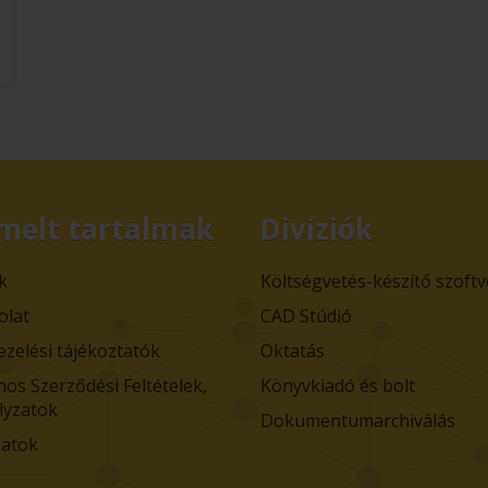
melt tartalmak
Divíziók
k
Költségvetés-készítő szoft
olat
CAD Stúdió
ezelési tájékoztatók
Oktatás
nos Szerződési Feltételek,
Könyvkiadó és bolt
lyzatok
Dokumentumarchiválás
atok