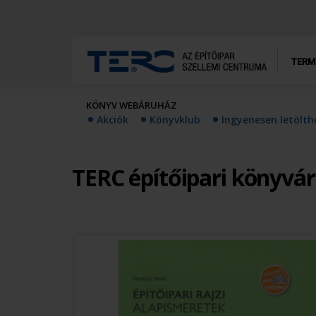
TERM
KÖNYV WEBÁRUHÁZ
Akciók
Könyvklub
Ingyenesen letölt
TERC építőipari könyvá