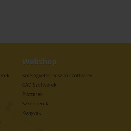
Webshop
verek
Költségvetés-készítő szoftverek
CAD Szoftverek
Plotterek
Szkennerek
Könyvek