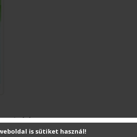
Leírás
 weboldal is sütiket használ!
A kiadvány az építőipari ágazat tanulóinak kíván segítség