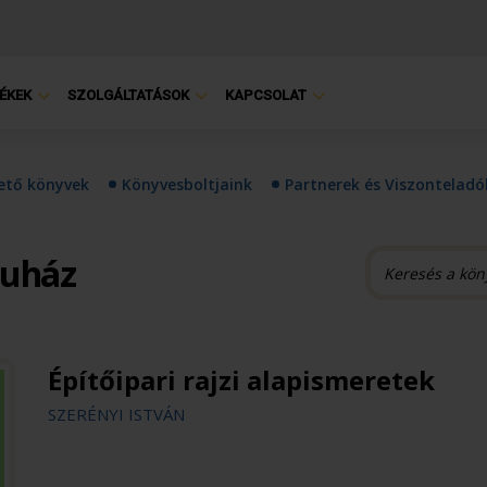
ÉKEK
SZOLGÁLTATÁSOK
KAPCSOLAT
hető könyvek
Könyvesboltjaink
Partnerek és Viszonteladó
ruház
Építőipari rajzi alapismeretek
SZERÉNYI ISTVÁN