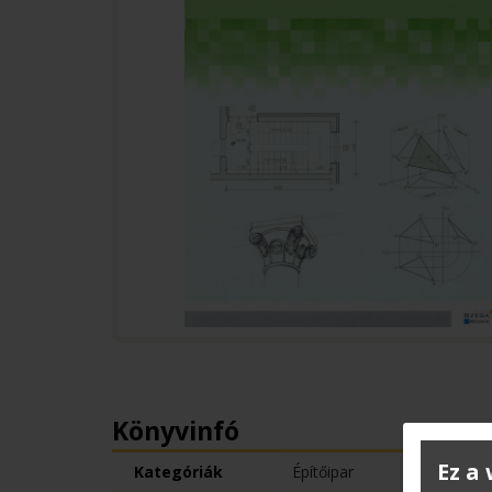
Könyvinfó
Ez a
Kategóriák
Építőipar