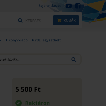
Bejelentkezés
KOSÁR
k
Könyvkiadó
YBL Jegyzetbolt
5 500
Ft
Raktáron