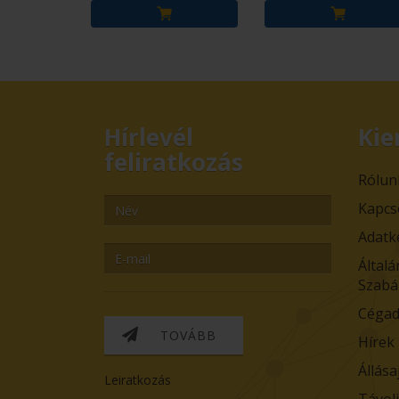
Hírlevél
Kie
feliratkozás
Rólun
Kapcs
Adatk
Általá
Szabá
Cégad
TOVÁBB
Hírek
Állása
Leiratkozás