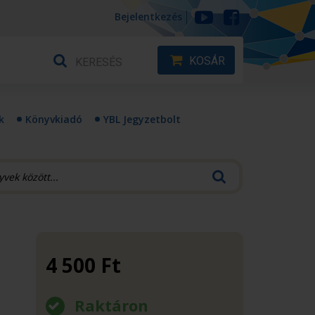
Bejelentkezés
KOSÁR
k
Könyvkiadó
YBL Jegyzetbolt
4 500
Ft
Raktáron