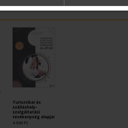
R
Turisztikai és
szálláshely-
szolgáltatási
tevékenység alapjai
4 500 Ft