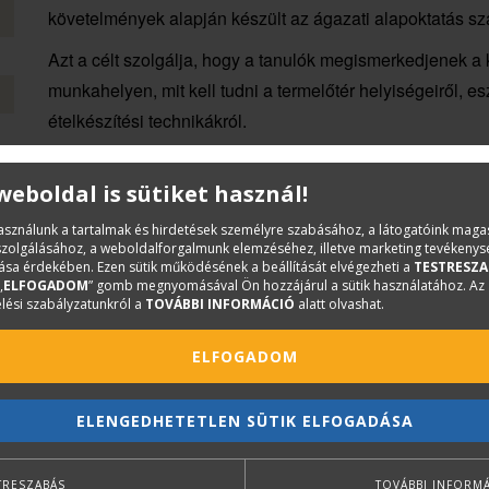
követelmények alapján készült az ágazati alapoktatás s
Azt a célt szolgálja, hogy a tanulók megismerkedjenek a
munkahelyen, mit kell tudni a termelőtér helyiségeiről, e
ételkészítési technikákról.
Az egyes fejezetekben rendre előkerülnek a vonatkozó éle
 weboldal is sütiket használ!
A könyv illusztrációival, szakmai párbeszédeivel és érdek
használunk a tartalmak és hirdetések személyre szabásához, a látogatóink mag
iszolgálásához, a weboldalforgalmunk elemzéséhez, illetve marketing tevékeny
sa érdekében. Ezen sütik működésének a beállítását elvégezheti a
TESTRESZA
„
ELFOGADOM
” gomb megnyomásával Ön hozzájárul a sütik használatához. Az
lési szabályzatunkról a
TOVÁBBI INFORMÁCIÓ
alatt olvashat.
ELFOGADOM
ELENGEDHETETLEN SÜTIK ELFOGADÁSA
TRESZABÁS
TOVÁBBI INFORM