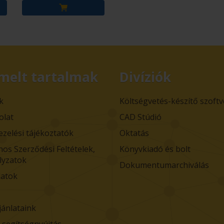
melt tartalmak
Divíziók
k
Költségvetés-készítő szoft
olat
CAD Stúdió
ezelési tájékoztatók
Oktatás
nos Szerződési Feltételek,
Könyvkiadó és bolt
lyzatok
Dokumentumarchiválás
atok
jánlataink