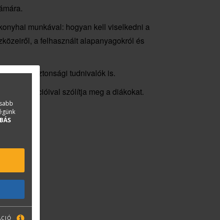
zámára.
 konyhai munkával: hogyan kell viselkedni a
szközeiről, a felhasznált alapanyagokról és
lmiszer-biztonsági tudnivalók is.
es információival szólítja meg a diákokat.
asabb
ségünk
BÁS
ÁCIÓ