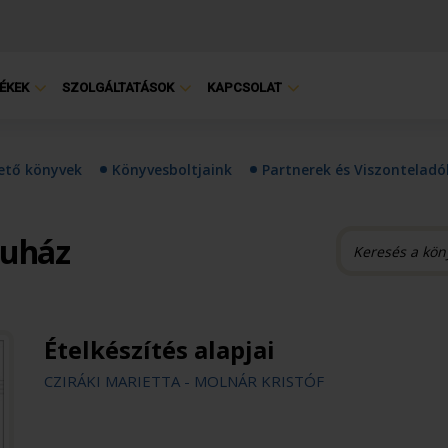
ÉKEK
SZOLGÁLTATÁSOK
KAPCSOLAT
hető könyvek
Könyvesboltjaink
Partnerek és Viszonteladó
ruház
Ételkészítés alapjai
CZIRÁKI MARIETTA - MOLNÁR KRISTÓF