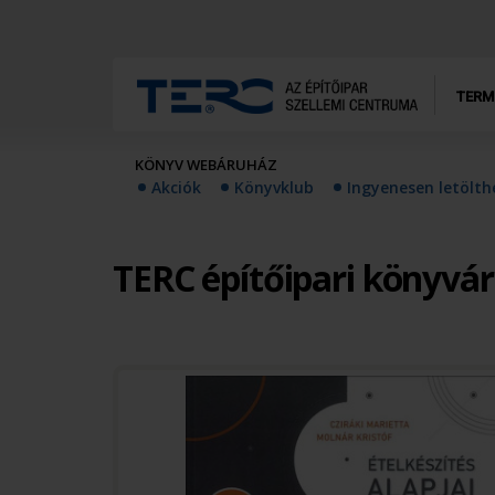
TERM
KÖNYV WEBÁRUHÁZ
Akciók
Könyvklub
Ingyenesen letölt
TERC építőipari könyvá