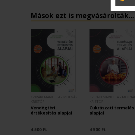
Mások ezt is megvásárolták...
CZIRÁKI MARIETTA - MOLNÁR
CZIRÁKI MARIETTA - MOLNÁ
KRISTÓF
KRISTÓF
Vendégtéri
Cukrászati termelés
értékesítés alapjai
alapjai
4 500 Ft
4 500 Ft