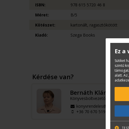
ISBN:
978 615 5720 46 8
Méret:
B/5
Kötészet:
kartonált, ragasztókötött
Kiadó:
Szega Books
Ez a
Sütiket 
szintű k
támogatá
Kérdése van?
alatt. Az 
adatkeze
Bernáth Klára
Könyvesboltvezető
konyvrendeles@terc.hu
+36 70 670 5194
TES