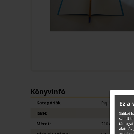
Könyvinfó
Ez a
Kategóriák
Papíráru
ISBN:
Sütiket 
szintű k
Méret:
210x297
támogatá
alatt. Az 
adatkeze