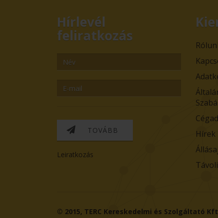
Hírlevél
Kie
feliratkozás
Rólun
Kapcs
Adatk
Általá
Szabá
Cégad
TOVÁBB
Hírek
Állása
Leiratkozás
Távol
© 2015,
TERC Kereskedelmi és Szolgáltató Kft