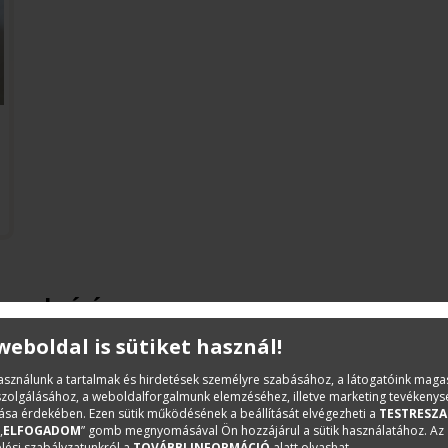
Leírás
 weboldal is sütiket használ!
Irkafűzött füzetet kínálunk különböző méretekben.
használunk a tartalmak és hirdetések személyre szabásához, a látogatóink mag
iszolgálásához, a weboldalforgalmunk elemzéséhez, illetve marketing tevékeny
sa érdekében. Ezen sütik működésének a beállítását elvégezheti a
TESTRESZA
„
ELFOGADOM
” gomb megnyomásával Ön hozzájárul a sütik használatához. Az
lési szabályzatunkról a
TOVÁBBI INFORMÁCIÓ
alatt olvashat.