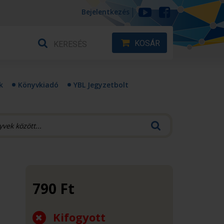
Bejelentkezés
KOSÁR
k
Könyvkiadó
YBL Jegyzetbolt
790
Ft
Kifogyott