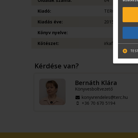
Oldalak száma:
64
Kiadó:
TERC Kft.
Kiadás éve:
2015
Könyv nyelve:
Kötészet:
irkafűzött
TES
Kérdése van?
Bernáth Klára
Könyvesboltvezető
konyvrendeles@terc.hu
+36 70 670 5194