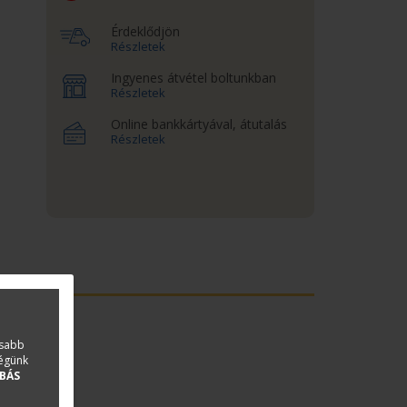
Érdeklődjön
Részletek
Ingyenes átvétel boltunkban
Részletek
Online bankkártyával, átutalás
Részletek
asabb
ségünk
BÁS