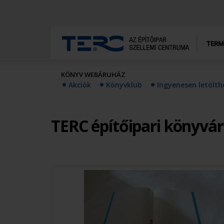
TERM
KÖNYV WEBÁRUHÁZ
Akciók
Könyvklub
Ingyenesen letölt
TERC építőipari könyvá