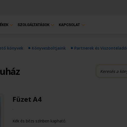
ÉKEK
SZOLGÁLTATÁSOK
KAPCSOLAT
hető könyvek
Könyvesboltjaink
Partnerek és Viszonteladó
ruház
Füzet A4
.
Kék és bézs színben kapható.