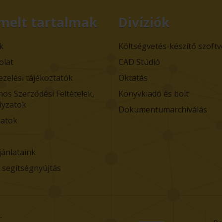
melt tartalmak
Divíziók
k
Költségvetés-készítő szoft
olat
CAD Stúdió
ezelési tájékoztatók
Oktatás
nos Szerződési Feltételek,
Könyvkiadó és bolt
lyzatok
Dokumentumarchiválás
atok
jánlataink
i segítségnyújtás
.