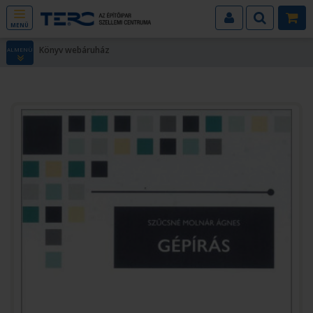
MENÜ
Könyv webáruház
ALMENÜ