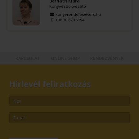
Bernáth Klára
Könyvesboltvezető
konyvrendeles@terc.hu
+36 70 670 5194
KAPCSOLAT
ONLINE SHOP
RENDEZVÉNYEK
Hírlevél feliratkozás