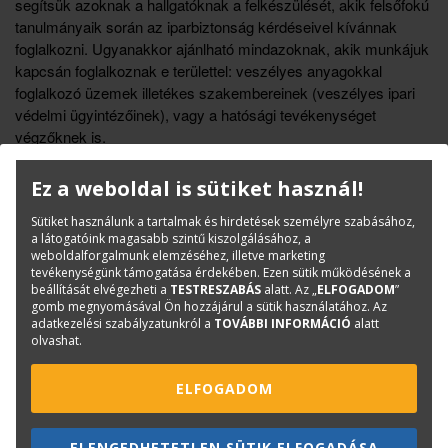
segítsük azoknak a hallgatóknak a felkészülését, akik felsőfokú
tanulmányaik során az iparbiztonság kérdéseivel kívánnak
foglalkozni. Ugyanakkor ajánlható mindazoknak, akik munkájuk
kapcsán foglalkoznak e területtel: veszélyes anyagokkal
foglalkozó üzemek illetékes szakembereinek (veszélyes ipari
védelmi ügyintézőinek), vagy a hatósági tevékenységet
végzőknek is.
Ez a weboldal is sütiket használ!
Könyvinfó
Kategóriák
Saját kiadású könyvek
Sütiket használunk a tartalmak és hirdetések személyre szabásához,
a látogatóink magasabb szintű kiszolgálásához, a
Tankönyv
weboldalforgalmunk elemzéséhez, illetve marketing
ISBN:
9786155445002
tevékenységünk támogatása érdekében. Ezen sütik működésének a
beállítását elvégezheti a
TESTRESZABÁS
alatt. Az „
ELFOGADOM
”
Méret:
A/4
gomb megnyomásával Ön hozzájárul a sütik használatához. Az
adatkezelési szabályzatunkról a
TOVÁBBI INFORMÁCIÓ
alatt
Oldalak száma:
182
olvashat.
Kiadó:
TERC Kft.
Kiadás éve:
2013
ELFOGADOM
Könyv nyelve:
magyar
Kötészet:
kartonált, ragasztókötött
ELENGEDHETETLEN SÜTIK ELFOGADÁSA