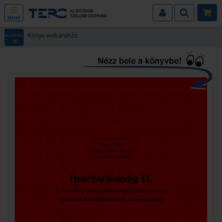
MENÜ
Könyv webáruház
ALMENÜ