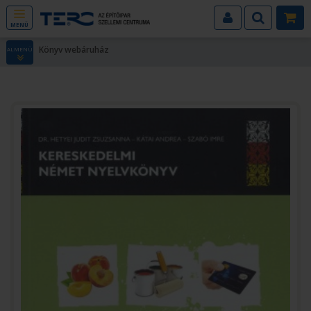
MENÜ
Könyv webáruház
ALMENÜ