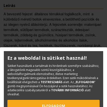
Leírás
A bevezető fejezet általános témákkal foglalkozik, mint a
különböző méretű boltok elnevezése, a betölthető pozíciók és
az idegen nyelvű állásinterjú. A fejezetek sorrendje: malomipari
termékek, sütőipari termékek, száraztészták, édesipari
termékek, zöldség és gyümölcs, húsipari termékek, zsírok,
olajok, tejtermékek, alkoholmentes és alkoholos italok,
fűszerek, kávé és tea, festékek, tisztítószerek, norinbergi áruk,
test- és szépségápolási termékek, női és férfi ruházat,
babaruházat, bútor és lakástextil, valamint műszaki cikkek.
Ez a weboldal is sütiket használ!
A könyv tankönyv és munkafüzet egyben. A tanulók már
Sütiket használunk a tartalmak és hirdetések személyre szabásához,
meglévő alapszintű nyelvtudására épít, amely a fejezetek elején
a látogatóink magasabb szintű kiszolgálásához, a
található „ráhangoló” feladatokkal tehető aktívvá. A fejezetek
weboldalforgalmunk elemzéséhez, illetve marketing
tevékenységünk támogatása érdekében. Ezen sütik működésének a
végén található zárófeladatokkal ellenőrizhető a megszerzett
beállítását elvégezheti a
TESTRESZABÁS
alatt. Az „
ELFOGADOM
”
nyelvtudás. Minden fejezet tematikus szótárral zárul.
gomb megnyomásával Ön hozzájárul a sütik használatához. Az
adatkezelési szabályzatunkról a
TOVÁBBI INFORMÁCIÓ
alatt
olvashat.
Könyvinfó
Kategóriák
Tankönyv
ELFOGADOM