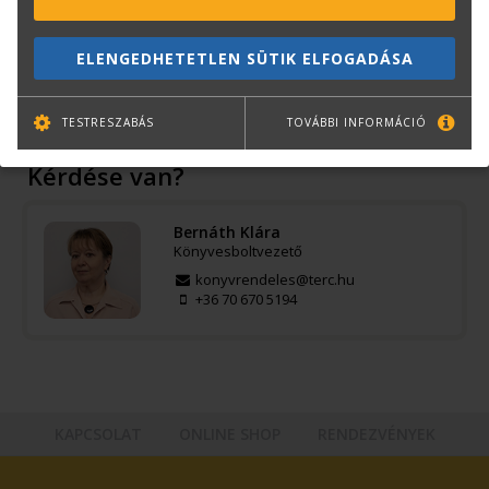
ISBN:
978-963-9702-87-5
Méret:
B/5
ELENGEDHETETLEN SÜTIK ELFOGADÁSA
Kötészet:
kartonált, ragasztókötött
Kiadó:
Szega Books
TESTRESZABÁS
TOVÁBBI INFORMÁCIÓ
Kérdése van?
Bernáth Klára
Könyvesboltvezető
konyvrendeles@terc.hu
+36 70 670 5194
KAPCSOLAT
ONLINE SHOP
RENDEZVÉNYEK