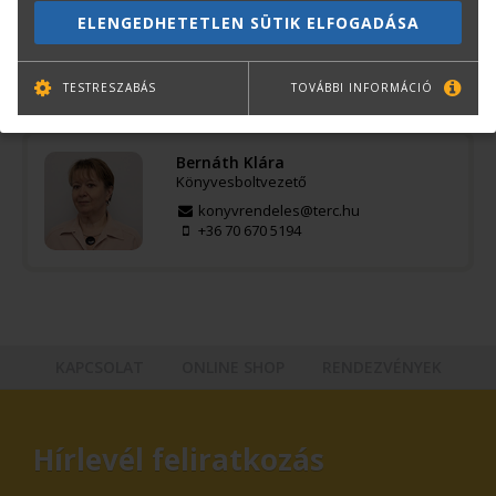
Kötészet:
kartonált, ragasztókötött
ELENGEDHETETLEN SÜTIK ELFOGADÁSA
Kiadó:
Szega Books
TESTRESZABÁS
TOVÁBBI INFORMÁCIÓ
Kérdése van?
Bernáth Klára
Könyvesboltvezető
konyvrendeles@terc.hu
+36 70 670 5194
KAPCSOLAT
ONLINE SHOP
RENDEZVÉNYEK
Hírlevél feliratkozás