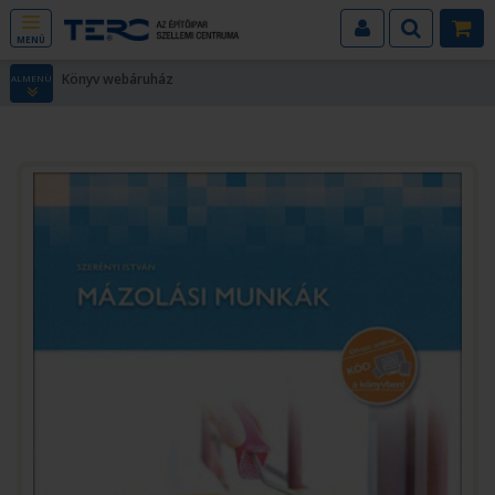
MENÜ
Könyv webáruház
ALMENÜ