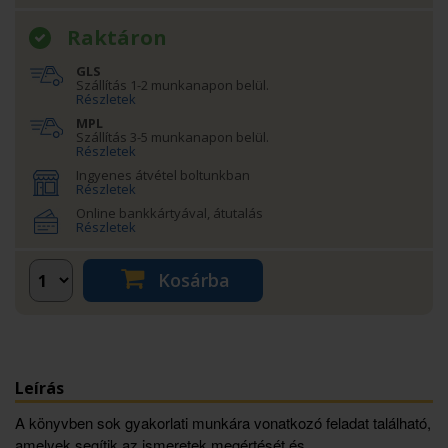
Raktáron
GLS
Szállítás 1-2 munkanapon belül.
Részletek
MPL
Szállítás 3-5 munkanapon belül.
Részletek
Ingyenes átvétel boltunkban
Részletek
Online bankkártyával, átutalás
Részletek
Kosárba
Leírás
A könyvben sok gyakorlati munkára vonatkozó feladat található,
amelyek segítik az ismeretek megértését és