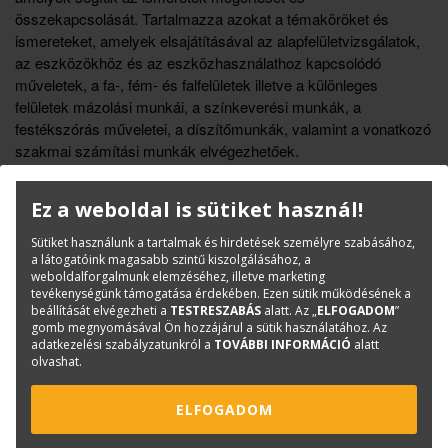
összekapcsolását. Tartalmazza azokat a témaköröket és
ismereteket, amelyek elsajátításával az alapfelületvizsgálatok,
az eszközökhöz és az eszközhasználathoz kapcsolódó
műveletek, a fa-, fém- és falfelületek illetve a különleges
felületek mázolási munkái, a színkeverési munkák, a
festékszórás műveletei, a díszítőmunkák, valamint a vonatkozó
szakmai számítási munkák elvégezhetőek.
Életszerűek a szöveges leírásokban a gyakorlati feladatokhoz
kapcsolódó műveletek, a technológiai leírások és a
Ez a weboldal is sütiket használ!
rétegrendkialakítások. A gyakorlati és elméleti ismeretekhez
köthető munka-, baleset- és környezetvédelmi ismeretek az
Sütiket használunk a tartalmak és hirdetések személyre szabásához,
anyagrészekhez kapcsolódóan szerepelnek.
a látogatóink magasabb szintű kiszolgálásához, a
weboldalforgalmunk elemzéséhez, illetve marketing
tevékenységünk támogatása érdekében. Ezen sütik működésének a
Könyvinfó
beállítását elvégezheti a
TESTRESZABÁS
alatt. Az „
ELFOGADOM
”
gomb megnyomásával Ön hozzájárul a sütik használatához. Az
Kategóriák
Építőipar
adatkezelési szabályzatunkról a
TOVÁBBI INFORMÁCIÓ
alatt
olvashat.
Tankönyv
ISBN:
978 615 5720 53 6
ELFOGADOM
Méret:
B/5