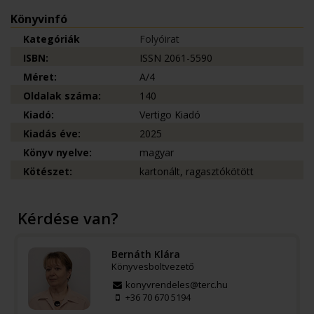
Könyvinfó
Kategóriák
Folyóirat
ISBN:
ISSN 2061-5590
Méret:
A/4
Oldalak száma:
140
Kiadó:
Vertigo Kiadó
Kiadás éve:
2025
Könyv nyelve:
magyar
Kötészet:
kartonált, ragasztókötött
Kérdése van?
Bernáth Klára
Könyvesboltvezető
konyvrendeles@terc.hu
+36 70 670 5194