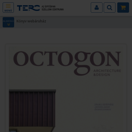
MENÜ
Könyv webáruház
ALMENÜ