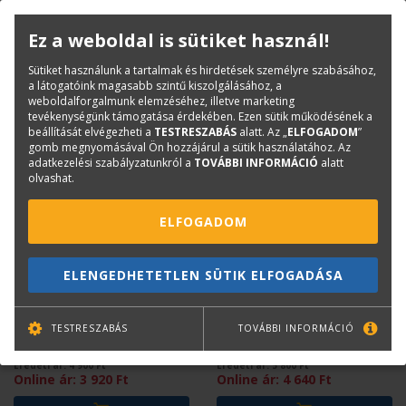
Ez a weboldal is sütiket használ!
Sütiket használunk a tartalmak és hirdetések személyre szabásához,
Mások ezt is megvásárolták...
a látogatóink magasabb szintű kiszolgálásához, a
weboldalforgalmunk elemzéséhez, illetve marketing
tevékenységünk támogatása érdekében. Ezen sütik működésének a
beállítását elvégezheti a
TESTRESZABÁS
alatt. Az „
ELFOGADOM
”
gomb megnyomásával Ön hozzájárul a sütik használatához. Az
adatkezelési szabályzatunkról a
TOVÁBBI INFORMÁCIÓ
alatt
olvashat.
ELFOGADOM
FRANK FRÖSSEL
BAJZA JÓZSEF
ELENGEDHETETLEN SÜTIK ELFOGADÁSA
Falak utólagos
Szemrevételezéses
víztelenítése és
épületdiagnosztika 5.
TESTRESZABÁS
TOVÁBBI INFORMÁCIÓ
szigetelése
kiadás
Eredeti ár:
4 900
Ft
Eredeti ár:
5 800
Ft
Online ár:
3 920
Ft
Online ár:
4 640
Ft