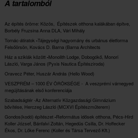
A tartalomból
Az építés öröme: Közös,
Építészek otthona kalákában építve,
Borbély Fruzsina Anna DLA, Vári Mihály
Tornác-átiratok
-
Tájegységi hagyomány és urbánus életforma
Felsőörsön, Kovács D. Barna (Barna Architects
Ház a sziklák között
-
Monolith Lodge, Dobogókő, Monori
László, Varga János (Pyxis Nautica Építésziroda)
Oravecz Péter, Huszár András (Hello Wood)
VESZPRÉM – 1000 ÉV ÖRÖKSÉGE -
A veszprémi várnegyed
megújításának első konferenciája
Szabadságtér -Az Alternatív Közgazdasági Gimnázium
bővítése, Herczeg László (MCXVI Építészműterem)
Gondos(kodó) építészet
-
Református idősek otthona, Pécs-Hird
Koller József, Bánfalvi Zoltán, Hegedüs Csilla, Dr. Hoffecker
Ékos, Dr. Lőke Ferenc (Koller és Társa Tervező Kft.)