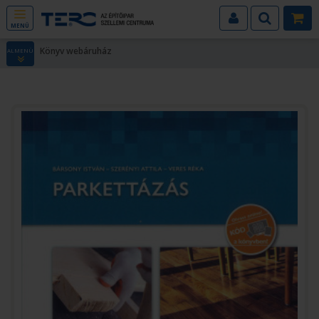
MENÜ
Könyv webáruház
ALMENÜ