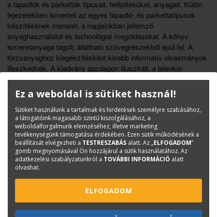
a fapadlók és parketták típusait, felépítésüket, anyagait. Külön
fejezetekben ismerteti az egyes fapadló- és parkettatípusok
készítésének menetét, a napjainkban jellemző
anyaghasználatot és technológiai megoldásokat. A könyv
ismeretanyaga tagolt, átlátható szövegrészekből épül fel. A
törzsanyaghoz kiegészítésként kisebb informatív olvasmányok
illeszkednek. A kiadvány gazdagon illusztrált, a jelenkor
igényeinek megfelelve részletgazdag fotók, rajzok,
axonometrikus ábrák találhatóak benne. Újszerű feladattípus a
Ez a weboldal is sütiket használ!
hibás, helytelen megoldások felismerésére, elkerülésére való
Sütiket használunk a tartalmak és hirdetések személyre szabásához,
ösztönzés.
a látogatóink magasabb szintű kiszolgálásához, a
weboldalforgalmunk elemzéséhez, illetve marketing
tevékenységünk támogatása érdekében. Ezen sütik működésének a
Könyvinfó
beállítását elvégezheti a
TESTRESZABÁS
alatt. Az „
ELFOGADOM
”
Kategóriák
Építőipar
gomb megnyomásával Ön hozzájárul a sütik használatához. Az
adatkezelési szabályzatunkról a
TOVÁBBI INFORMÁCIÓ
alatt
Tankönyv
olvashat.
ISBN:
978 615 5720 43 7
Méret:
B/5
ELFOGADOM
Kötészet:
kartonált, ragasztókötött
Kiadó:
Szega Books