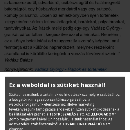
szkanderezésről, udvarlásról, csibészségről és halálmegvető
bátorságról, egy húsbavágó mondatról vagy egy suttogó,
komoly pillanatról. Ebben az emlékkönyvben ilyen történetek
lejegyzésére kértem fel családtagokat, barátokat, pályatársakat,
tanítványokat. Az írások mellé pedig egy-egy Vadász György-
grafikát párosítottam, kiegészítve ezzel a leírtakat. Remélem,
ez a könyv betekintést ad szuggesztív személyiségébe, ami
fenntartja ezt a különös naprendszert, melynek részeiként
akaratlanul is körülötte keringünk a vonzás törvényei szerint.”
Vadász Balázs
Könyvajánlónk:
Vadász György - Rajzok és történetek
Könyvbemutató rendezvány összefoglalója:
Beszámoló -
Ez a weboldal is sütiket használ!
Rajzok és történetek – Vadász György
Sütiket használunk a tartalmak és hirdetések személyre szabásához,
Könyvinfó
a látogatóink magasabb szintű kiszolgálásához, a
weboldalforgalmunk elemzéséhez, illetve marketing
Kategóriák
Saját kiadású új könyvek
tevékenységünk támogatása érdekében. Ezen sütik működésének a
beállítását elvégezheti a
TESTRESZABÁS
alatt. Az „
ELFOGADOM
”
Kortárs építészet
gomb megnyomásával Ön hozzájárul a sütik használatához. Az
Újdonság
adatkezelési szabályzatunkról a
TOVÁBBI INFORMÁCIÓ
alatt
olvashat.