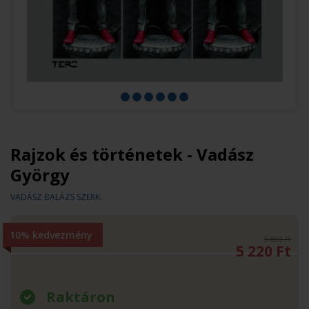
Rajzok és történetek - Vadász
György
VADÁSZ BALÁZS SZERK.
10% kedvezmény
5 800 Ft
5 220
Ft
Raktáron