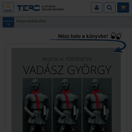
MENÜ
Könyv webáruház
ALMENÜ