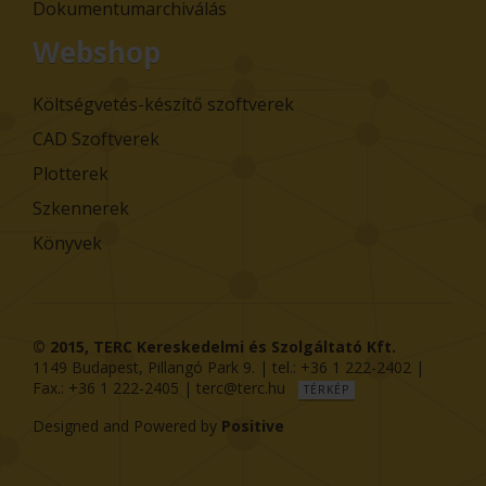
Dokumentumarchiválás
Webshop
Költségvetés-készítő szoftverek
CAD Szoftverek
Plotterek
Szkennerek
Könyvek
© 2015,
TERC Kereskedelmi és Szolgáltató Kft.
1149
Budapest
,
Pillangó Park 9
. | tel.:
+36 1 222-2402
|
Fax.:
+36 1 222-2405
|
terc@terc.hu
TÉRKÉP
Designed and Powered by
Positive