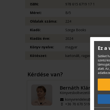
ISBN:
978 615 6719 17 1
Méret:
B/5
Oldalak száma:
224
Kiadó:
Szega Books
Kiadás éve:
2024
Ez a
Könyv nyelve:
magyar
Kötészet:
kartonált, ragasztókötött
Sütiket 
szintű k
támogatá
alatt. Az 
Kérdése van?
adatkeze
Bernáth Klára
Könyvesboltvezető
konyvrendeles@terc.hu
+36 70 670 5194