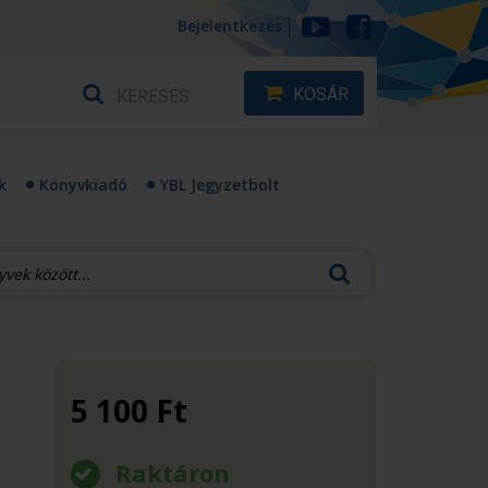
Bejelentkezés
KOSÁR
k
Könyvkiadó
YBL Jegyzetbolt
5 100
Ft
Raktáron