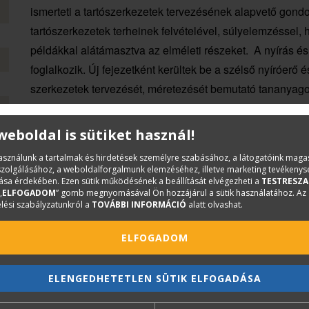
ismerteti a tartószerkezetek tervezésének alapvető gond
tartószerkezetek terheinek felvételével, súlyelemzéssel, 
példákkal alátámasztva az elméleti részeket. A nyírás és 
foglalkozik. Új fejezetként kerültek be a szélső nyíróerő é
szerkezetek tervezését, méretezését bemutató tananyago
A könyvhöz 7 darab A3 méretű rajból álló rajzmelléklet is 
 weboldal is sütiket használ!
alapozási alaprajzot, egy PTH gerendás, egy fagerendás,
tartót, egy acél vázszerkezetet, illetve vázkerámia részl
használunk a tartalmak és hirdetések személyre szabásához, a látogatóink mag
iszolgálásához, a weboldalforgalmunk elemzéséhez, illetve marketing tevékeny
sa érdekében. Ezen sütik működésének a beállítását elvégezheti a
TESTRESZA
„
ELFOGADOM
” gomb megnyomásával Ön hozzájárul a sütik használatához. Az
lési szabályzatunkról a
TOVÁBBI INFORMÁCIÓ
alatt olvashat.
ELFOGADOM
ELENGEDHETETLEN SÜTIK ELFOGADÁSA