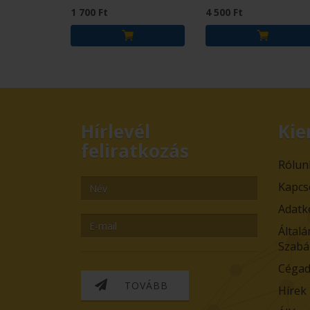
1 700 Ft
4 500 Ft
Hírlevél
Kie
feliratkozás
Rólun
Kapcs
Adatk
Általá
Szabá
Cégad
TOVÁBB
Hírek