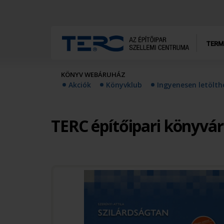
TERM
KÖNYV WEBÁRUHÁZ
Akciók
Könyvklub
Ingyenesen letölt
TERC építőipari könyvá