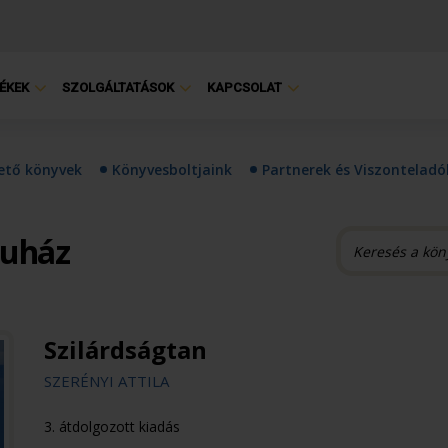
ÉKEK
SZOLGÁLTATÁSOK
KAPCSOLAT
hető könyvek
Könyvesboltjaink
Partnerek és Viszonteladó
ruház
Szilárdságtan
SZERÉNYI ATTILA
3. átdolgozott kiadás