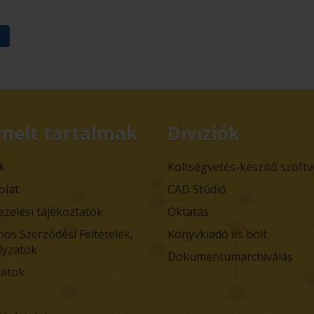
melt tartalmak
Divíziók
k
Költségvetés-készítő szoft
olat
CAD Stúdió
ezelési tájékoztatók
Oktatás
nos Szerződési Feltételek,
Könyvkiadó és bolt
lyzatok
Dokumentumarchiválás
atok