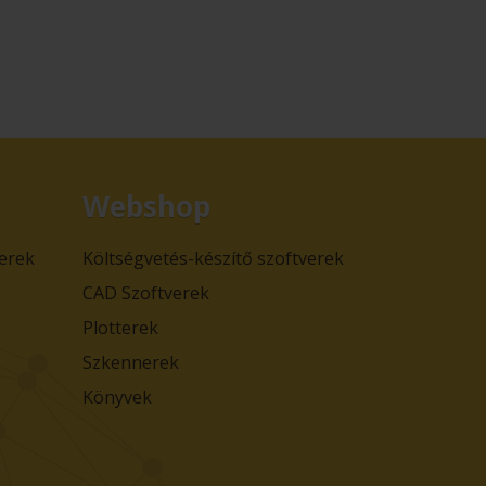
Webshop
verek
Költségvetés-készítő szoftverek
CAD Szoftverek
Plotterek
Szkennerek
Könyvek