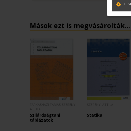
TES
Mások ezt is megvásárolták...
FARKASHÁZI TAMÁS-SZERÉNYI
SZERÉNYI ATTILA
ATTILA
Szilárdságtani
Statika
táblázatok