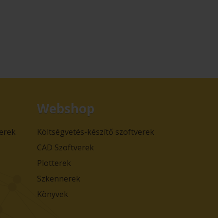
Webshop
verek
Költségvetés-készítő szoftverek
CAD Szoftverek
Plotterek
Szkennerek
Könyvek