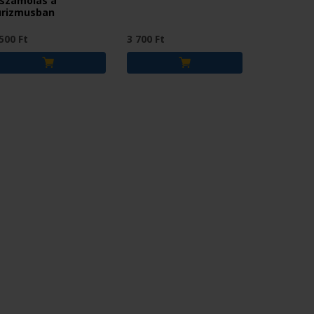
lszámolás a
urizmusban
500 Ft
3 700 Ft