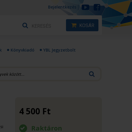
Bejelentkezés
KOSÁR
k
Könyvkiadó
YBL Jegyzetbolt
4 500
Ft
Raktáron
si