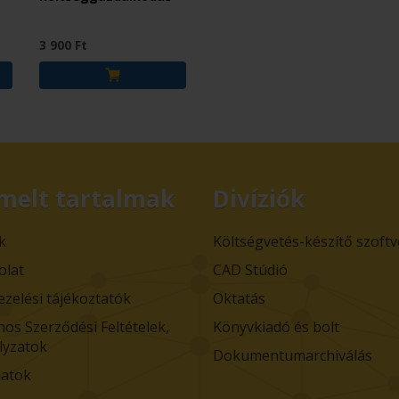
3 900 Ft
melt tartalmak
Divíziók
k
Költségvetés-készítő szoft
olat
CAD Stúdió
ezelési tájékoztatók
Oktatás
nos Szerződési Feltételek,
Könyvkiadó és bolt
lyzatok
Dokumentumarchiválás
atok