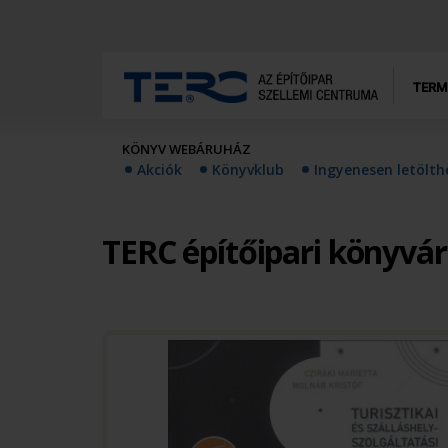
TERM
KÖNYV WEBÁRUHÁZ
Akciók
Könyvklub
Ingyenesen letölt
TERC építőipari könyvá