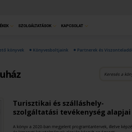
ÉKEK
SZOLGÁLTATÁSOK
KAPCSOLAT
hető könyvek
Könyvesboltjaink
Partnerek és Viszonteladó
ruház
Turisztikai és szálláshely-
szolgáltatási tevékenység alapjai
A könyv a 2020-ban megjelent programtantervek, illetve képzé