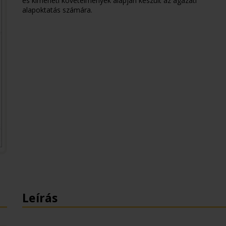
és kimeneti követelmények alapján készült az ágazati
alapoktatás számára.
Leírás