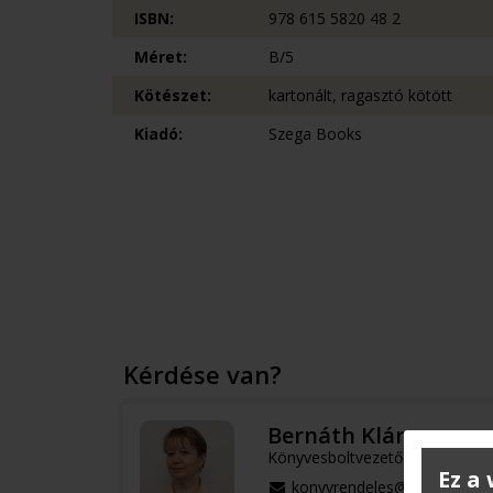
ISBN:
978 615 5820 48 2
Méret:
B/5
Kötészet:
kartonált, ragasztó kötött
Kiadó:
Szega Books
Kérdése van?
Bernáth Klára
Könyvesboltvezető
Ez a
konyvrendeles@terc.hu