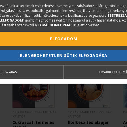
használunk a tartalmak és hirdetések személyre szabásához, a látogatóink mag
iszolgálásához, a weboldalforgalmunk elemzéséhez, illetve marketing tevékeny
sa érdekében. Ezen sütik működésének a beállítását elvégezheti a
TESTRESZA
„
ELFOGADOM
” gomb megnyomásával Ön hozzájárul a sütik használatához. Az
lési szabályzatunkról a
TOVÁBBI INFORMÁCIÓ
alatt olvashat.
ELFOGADOM
ELENGEDHETETLEN SÜTIK ELFOGADÁSA
TRESZABÁS
TOVÁBBI INFORM
CZIRÁKI MARIETTA - MOLNÁR
CZIRÁKI MARIETTA - MOLNÁR
DR
KRISTÓF
KRISTÓF
Cukrászati termelés
Ételkészítés alapjai
A