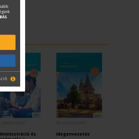
asabb
ségünk
BÁS
ÁCIÓ
. SZANYI ILDIKÓ
DR. SZANYI ILDIKÓ
dminisztráció és
Idegenvezetés