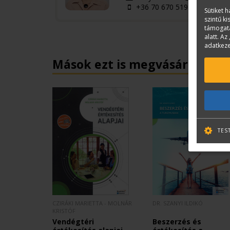
+36 70 670 5194
Sütiket 
szintű k
támogatá
alatt. Az 
adatkeze
Mások ezt is megvásárolták...
TES
CZIRÁKI MARIETTA - MOLNÁR
DR. SZANYI ILDIKÓ
KRISTÓF
Vendégtéri
Beszerzés és