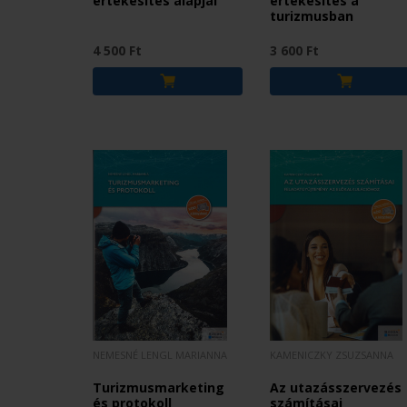
értékesítés alapjai
értékesítés a
turizmusban
4 500 Ft
3 600 Ft
NEMESNÉ LENGL MARIANNA
KAMENICZKY ZSUZSANNA
Turizmusmarketing
Az utazásszervezés
és protokoll
számításai