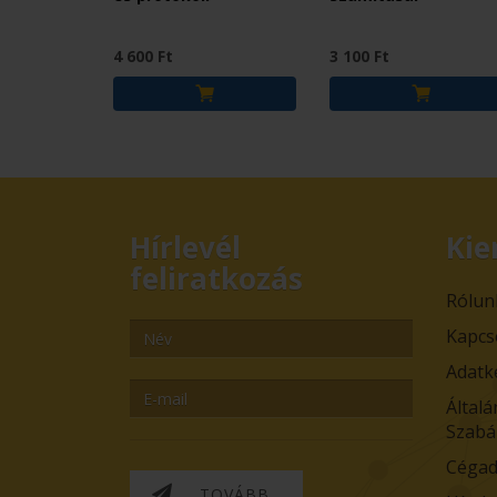
4 600 Ft
3 100 Ft
Hírlevél
Kie
feliratkozás
Rólun
Kapcs
Adatk
Általá
Szabá
Cégad
TOVÁBB