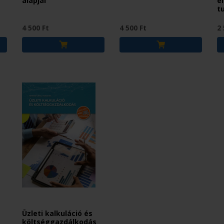
alapjai
e
t
4 500 Ft
4 500 Ft
2 
Üzleti kalkuláció és
költséggazdálkodás