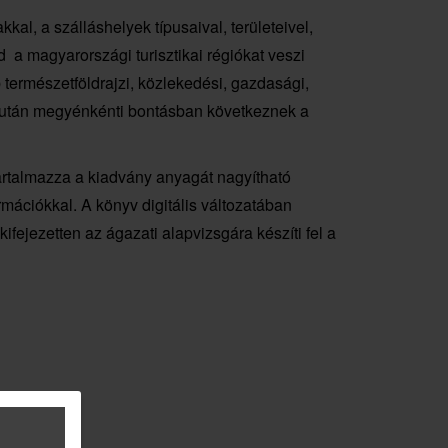
al, a szálláshelyek típusaival, területeivel,
 a magyarországi turisztikai régiókat veszi
b természetföldrajzi, közlekedési, gazdasági,
. Ezután megyénkénti bontásban következnek a
tartalmazza a kiadvány anyagát nagyítható
rmációkkal. A könyv digitális változatában
fejezetten az ágazati alapvizsgára készíti fel a