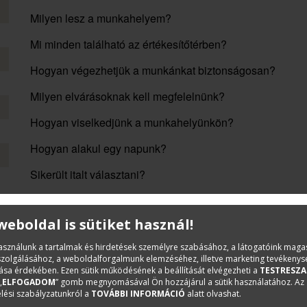
Milyen lesz a munkahelyem?
Mi minden található az értékesítőtérben?
Hogyan végezhetjük a munkánkat biztonságosan?
Milyen elvárásoknak kell megfelelnünk?
Hogyan viselkedjünk a munkahelyünkön?
Hogyan alakul egy napunk?
Sikerült italt választani?
Sikerült ételt választani?
 weboldal is sütiket használ!
Miből áll az alapvizsga? (Digitális extra fejezet)
használunk a tartalmak és hirdetések személyre szabásához, a látogatóink mag
A nyomtatott könyvhöz
digitális hozzáférés
is jár, amely 
iszolgálásához, a weboldalforgalmunk elemzéséhez, illetve marketing tevékeny
ábrákkal, kiegészítő fotókkal, valamint egy plusz fejezet
sa érdekében. Ezen sütik működésének a beállítását elvégezheti a
TESTRESZA
„
ELFOGADOM
” gomb megnyomásával Ön hozzájárul a sütik használatához. Az
alapvizsgára készíti fel a diákokat.
lési szabályzatunkról a
TOVÁBBI INFORMÁCIÓ
alatt olvashat.