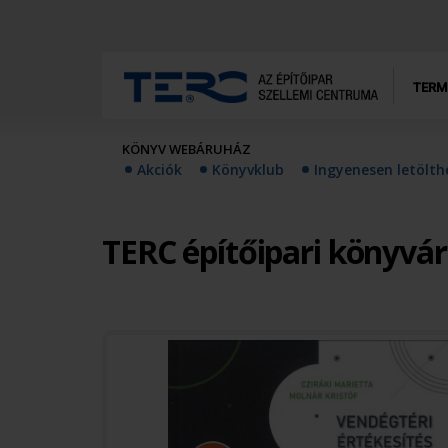
TERM
KÖNYV WEBÁRUHÁZ
Akciók
Könyvklub
Ingyenesen letölt
TERC építőipari könyvá