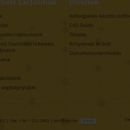
melt tartalmak
Divíziók
k
Költségvetés-készítő szoft
olat
CAD Stúdió
ezelési tájékoztatók
Oktatás
nos Szerződési Feltételek,
Könyvkiadó és bolt
lyzatok
Dokumentumarchiválás
atok
jánlataink
i segítségnyújtás
.
De
402
| Fax.:
+36 1 222-2405
|
terc@terc.hu
TÉRKÉP