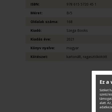
ISBN:
978 615 5720 45 1
Méret:
B/5
Oldalak száma:
168
Kiadó:
Szega Books
Kiadás éve:
2021
Könyv nyelve:
magyar
Kötészet:
kartonált, ragasztókötött
Ez a
Sütiket 
szintű k
támogatá
alatt. Az 
adatkeze