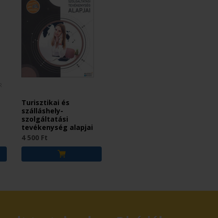
R
Turisztikai és
szálláshely-
szolgáltatási
tevékenység alapjai
4 500 Ft