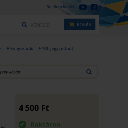
Bejelentkezés
KOSÁR
k
Könyvkiadó
YBL Jegyzetbolt
4 500
Ft
Raktáron
ban