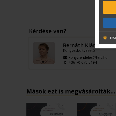
Kérdése van?
TES
Bernáth Klára
Könyvesboltvezető
konyvrendeles@terc.hu
+36 70 670 5194
Mások ezt is megvásárolták...