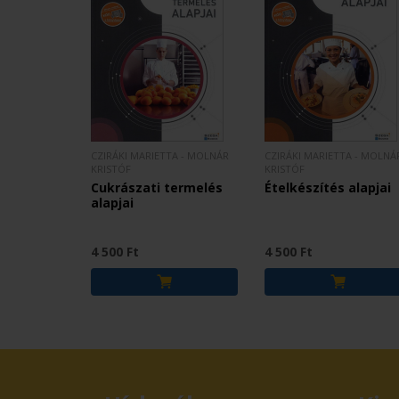
CZIRÁKI MARIETTA - MOLNÁR
CZIRÁKI MARIETTA - MOLNÁ
KRISTÓF
KRISTÓF
Cukrászati termelés
Ételkészítés alapjai
alapjai
4 500 Ft
4 500 Ft