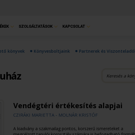
ÉKEK
SZOLGÁLTATÁSOK
KAPCSOLAT
hető könyvek
Könyvesboltjaink
Partnerek és Viszonteladó
ruház
Vendégtéri értékesítés alapjai
CZIRÁKI MARIETTA - MOLNÁR KRISTÓF
A kiadvány a szakmailag pontos, korszerű ismereteket a
megcélzott tanulói korosztály számára is befogadható formá