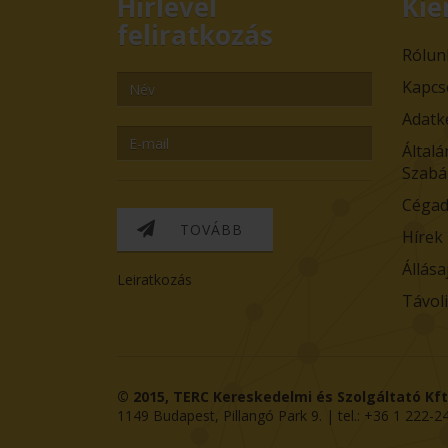
Hírlevél
Kie
feliratkozás
Rólun
Kapcs
Adatk
Általá
Szabá
Cégad
TOVÁBB
Hírek
Állása
Leiratkozás
Távol
© 2015,
TERC Kereskedelmi és Szolgáltató Kft
1149
Budapest
,
Pillangó Park 9
. | tel.:
+36 1 222-2