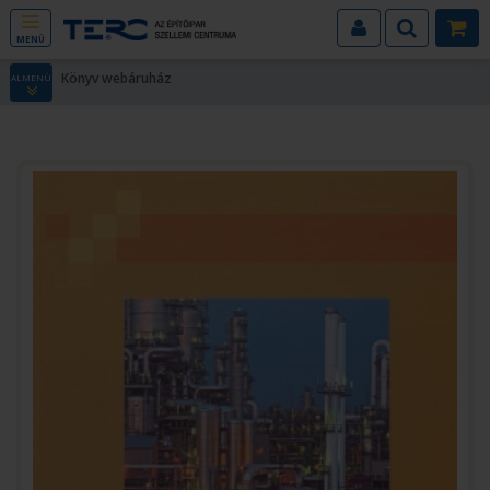
MENÜ
Könyv webáruház
ALMENÜ