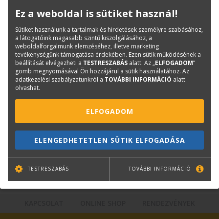
Könyvinfó
Ez a weboldal is sütiket használ!
Kategóriák
Tankönyv
ISBN:
9789631235029
Sütiket használunk a tartalmak és hirdetések személyre szabásához,
a látogatóink magasabb szintű kiszolgálásához, a
Méret:
165×267 mm
weboldalforgalmunk elemzéséhez, illetve marketing
Kiadó:
SZIE-YMÉK
tevékenységünk támogatása érdekében. Ezen sütik működésének a
beállítását elvégezheti a
TESTRESZABÁS
alatt. Az „
ELFOGADOM
”
gomb megnyomásával Ön hozzájárul a sütik használatához. Az
adatkezelési szabályzatunkról a
TOVÁBBI INFORMÁCIÓ
alatt
Kérdése van?
olvashat.
ELFOGADOM
Bernáth Klára
Könyvesboltvezető
konyvrendeles@terc.hu
ELENGEDHETETLEN SÜTIK ELFOGADÁSA
+36 70 670 5194
TESTRESZABÁS
TOVÁBBI INFORMÁCIÓ
KAPCSOLAT
ONLINE SHOP
RENDEZVÉNYEK