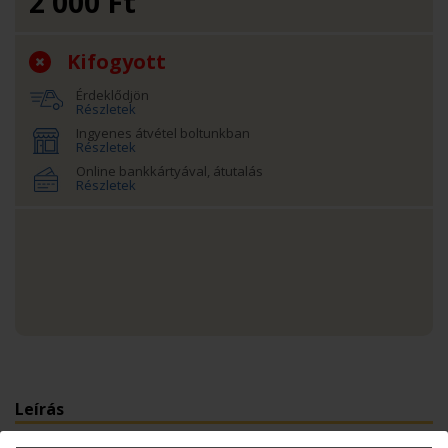
2 000
Ft
Kifogyott
Érdeklődjön
Részletek
Ingyenes átvétel boltunkban
Részletek
Online bankkártyával, átutalás
Részletek
Leírás