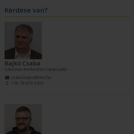
Kérdése van?
Bajkó Csaba
Szkenner értékesítési tanácsadó
csaba.bajko@terc.hu
+36 70 670 5200