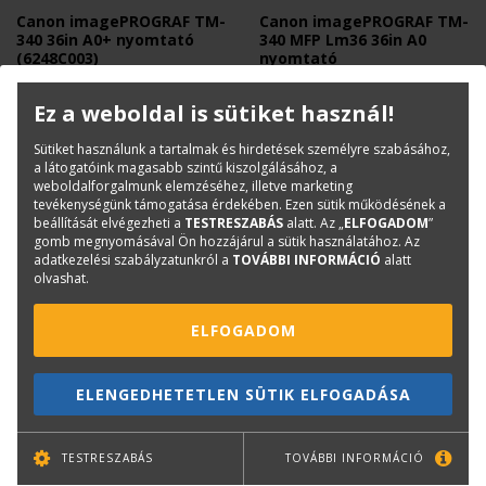
Canon imagePROGRAF TM-
Canon imagePROGRAF TM-
340 36in A0+ nyomtató
340 MFP Lm36 36in A0
(6248C003)
nyomtató
914mm (A0+) széles, 5 színes
A0+ széles, 5 színes, 1 tekercses,
mérnöki plotter pigmentalapú
multifunkciós mérnöki nyomtató
Ez a weboldal is sütiket használ!
tintával
408 000 Ft
1 138 700 Ft
+ Áfa
+ Áfa
Sütiket használunk a tartalmak és hirdetések személyre szabásához,
a látogatóink magasabb szintű kiszolgálásához, a
weboldalforgalmunk elemzéséhez, illetve marketing
tevékenységünk támogatása érdekében. Ezen sütik működésének a
beállítását elvégezheti a
TESTRESZABÁS
alatt. Az „
ELFOGADOM
”
gomb megnyomásával Ön hozzájárul a sütik használatához. Az
Gépcsere esetén 53.250 Ft+áfa
adatkezelési szabályzatunkról a
TOVÁBBI INFORMÁCIÓ
alatt
beszámítás!
olvashat.
ELFOGADOM
ELENGEDHETETLEN SÜTIK ELFOGADÁSA
CANON
CANON
Canon imagePROGRAF TM-
Canon PFI-030MBK Matte
TESTRESZABÁS
TOVÁBBI INFORMÁCIÓ
240 MFP Lm24 24in A1+
Black tintapatron 55 ml