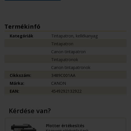
Termékinfó
Kategóriák
Tintapatron, kellékanyag
Tintapatron
Canon tintapatron
Tintapatronok
Canon tintapatronok
Cikkszám:
3489C001AA
Márka:
CANON
EAN:
4549292132922
Kérdése van?
Plotter értékesítés
Központi elérhetőségek