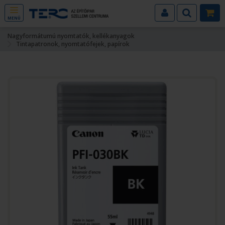
MENÜ
Nagyformátumú nyomtatók, kellékanyagok
Tintapatronok, nyomtatófejek, papírok