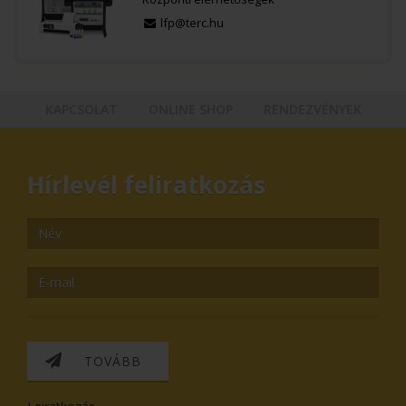
lfp@terc.hu
KAPCSOLAT
ONLINE SHOP
RENDEZVÉNYEK
Hírlevél feliratkozás
TOVÁBB