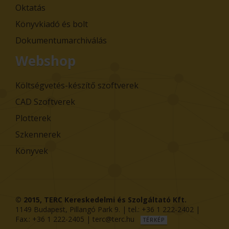
Oktatás
Könyvkiadó és bolt
Dokumentumarchiválás
Webshop
Költségvetés-készítő szoftverek
CAD Szoftverek
Plotterek
Szkennerek
Könyvek
© 2015,
TERC Kereskedelmi és Szolgáltató Kft.
1149
Budapest
,
Pillangó Park 9
. | tel.:
+36 1 222-2402
|
Fax.:
+36 1 222-2405
|
terc@terc.hu
TÉRKÉP