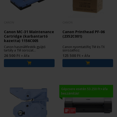
CANON
CANON
Canon MC-31 Maintenance
Canon Printhead PF-06
Cartridge (karbantartó
(2352C001)
kazetta) 1156C005
Canon használtfesték-gyűjtő
Canon nyomtatófej TM és TX
tartály a TM sorozat
sorozathoz.
nyomtatóihoz.
26 500 Ft
125 500 Ft
+ Áfa
+ Áfa
Gépcsere esetén 53.250 Ft+áfa
beszámítás!