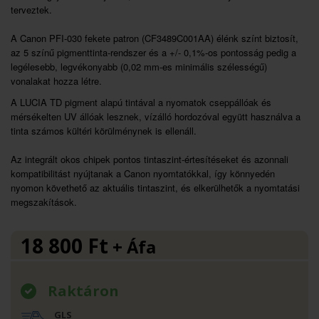
terveztek.
A Canon PFI-030 fekete patron (CF3489C001AA) élénk színt biztosít,
az 5 színű pigmenttinta-rendszer és a +/- 0,1%-os pontosság pedig a
legélesebb, legvékonyabb (0,02 mm-es minimális szélességű)
vonalakat hozza létre.
A LUCIA TD pigment alapú tintával a nyomatok cseppállóak és
mérsékelten UV állóak lesznek, vízálló hordozóval együtt használva a
tinta számos kültéri körülménynek is ellenáll.
Az integrált okos chipek pontos tintaszint-értesítéseket és azonnali
kompatibilitást nyújtanak a Canon nyomtatókkal, így könnyedén
nyomon követhető az aktuális tintaszint, és elkerülhetők a nyomtatási
megszakítások.
18 800
Ft
+ Áfa
Raktáron
GLS