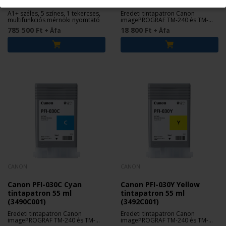
nyomtató
(3488C001)
A1+ széles, 5 színes, 1 tekercses,
Eredeti tintapatron Canon
multifunkciós mérnöki nyomtató
imagePROGRAF TM-240 és TM-
340 nyomtatókhoz.
785 500 Ft
18 800 Ft
+ Áfa
+ Áfa
CANON
CANON
Canon PFI-030C Cyan
Canon PFI-030Y Yellow
tintapatron 55 ml
tintapatron 55 ml
(3490C001)
(3492C001)
Eredeti tintapatron Canon
Eredeti tintapatron Canon
imagePROGRAF TM-240 és TM-
imagePROGRAF TM-240 és TM-