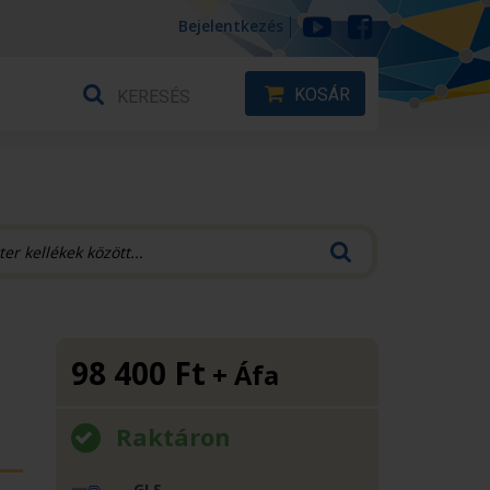
Bejelentkezés
KOSÁR
98 400
Ft
+ Áfa
Raktáron
GLS