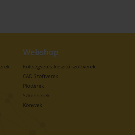
Webshop
verek
Költségvetés-készítő szoftverek
CAD Szoftverek
Plotterek
Szkennerek
Könyvek