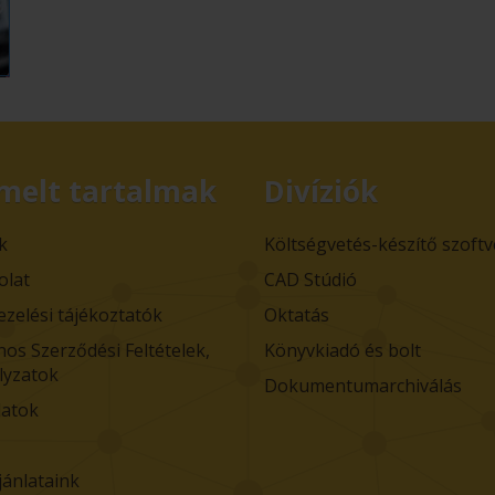
melt tartalmak
Divíziók
k
Költségvetés-készítő szoft
olat
CAD Stúdió
ezelési tájékoztatók
Oktatás
nos Szerződési Feltételek,
Könyvkiadó és bolt
lyzatok
Dokumentumarchiválás
atok
jánlataink