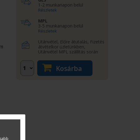
1-2 munkanapon belül
Részletek
MPL
3-5 munkanapon belül
Részletek
Utánvétel, Előre átutalás, Fizetés
om
átvételkor üzletünkben,
Utánvétel MPL szállítás során
Kosárba
asabb