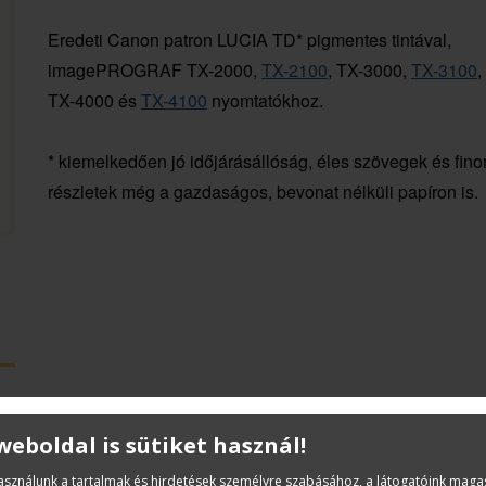
Eredeti Canon patron LUCIA TD* pigmentes tintával,
imagePROGRAF TX-2000,
TX-2100
, TX-3000,
TX-3100
,
TX-4000 és
TX-4100
nyomtatókhoz.
* kiemelkedően jó időjárásállóság, éles szövegek és fin
részletek még a gazdaságos, bevonat nélküli papíron is.
 weboldal is sütiket használ!
használunk a tartalmak és hirdetések személyre szabásához, a látogatóink mag