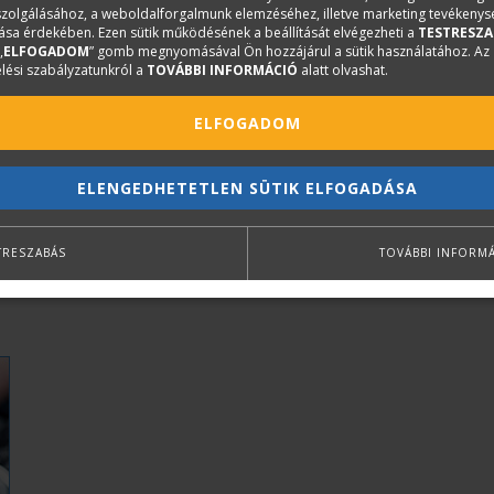
iszolgálásához, a weboldalforgalmunk elemzéséhez, illetve marketing tevékeny
sa érdekében. Ezen sütik működésének a beállítását elvégezheti a
TESTRESZA
„
ELFOGADOM
” gomb megnyomásával Ön hozzájárul a sütik használatához. Az
lési szabályzatunkról a
TOVÁBBI INFORMÁCIÓ
alatt olvashat.
ELFOGADOM
ELENGEDHETETLEN SÜTIK ELFOGADÁSA
TRESZABÁS
TOVÁBBI INFORM