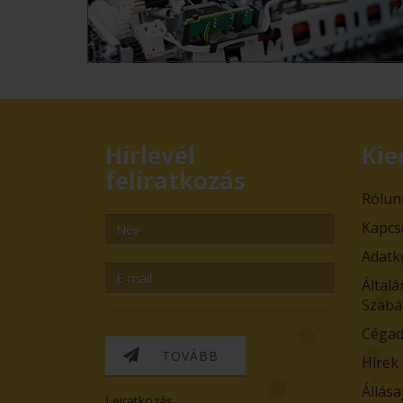
Hírlevél
Kie
feliratkozás
Rólun
Kapcs
Adatk
Általá
Szabá
Cégad
TOVÁBB
Hírek
Állása
Leiratkozás