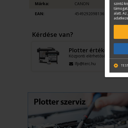
Márka:
CANON
szintű k
támogatá
EAN:
4549292098136
alatt. Az 
adatkeze
Kérdése van?
Plotter értékesítés
Központi elérhetőségek
lfp@terc.hu
TES