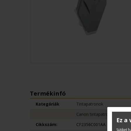
Termékinfó
Kategóriák
Tintapatronok
Canon tintapatronok
Ez a
Cikkszám:
CF2356C001AA
Sütiket 