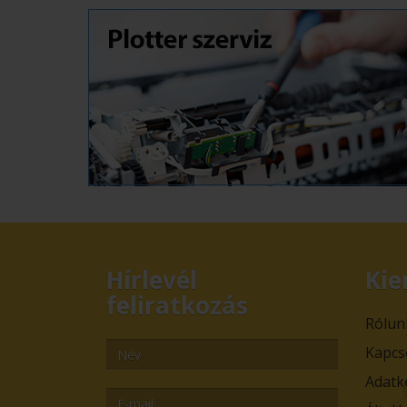
Hírlevél
Kie
feliratkozás
Rólun
Kapcs
Adatk