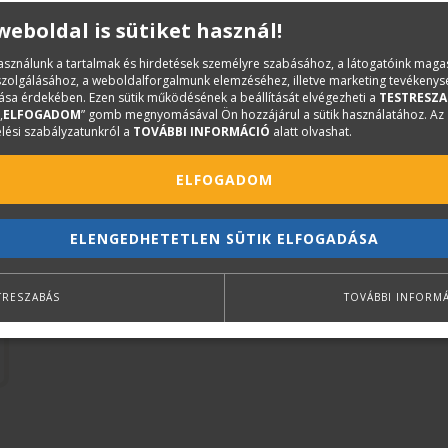
termékekre vonatkozóan.
 weboldal is sütiket használ!
használunk a tartalmak és hirdetések személyre szabásához, a látogatóink mag
iszolgálásához, a weboldalforgalmunk elemzéséhez, illetve marketing tevékeny
DOKUMENTUMOK
sa érdekében. Ezen sütik működésének a beállítását elvégezheti a
TESTRESZA
„
ELFOGADOM
” gomb megnyomásával Ön hozzájárul a sütik használatához. Az
lési szabályzatunkról a
TOVÁBBI INFORMÁCIÓ
alatt olvashat.
6059B_V4-20210411223105.pdf
ELFOGADOM
ELENGEDHETETLEN SÜTIK ELFOGADÁSA
TRESZABÁS
TOVÁBBI INFORM