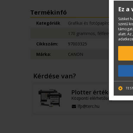
Ez a
Termékinfó
Sütiket 
Kategóriák
Grafikai és fotópapírok
szintű k
támogatá
170 grammos, félfényes (satin)
alatt. Az 
adatkeze
Cikkszám:
97003325
Márka:
CANON
Kérdése van?
TES
Plotter értékesítés
Központi elérhetőségek
lfp@terc.hu