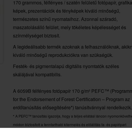
170 grammos, félfényes / szatén felületű fotópapír, grafika
képek, prezentációk és fényképek kiváló minőségű,
természetes színű nyomataihoz. Azonnal száradó,
maszatolásálló felület, mely tökéletes képélességet és
színmélységet biztosít.
A legideálisabb termék azoknak a felhasználóknak, akik
kiváló minőségű reprodukciókra van szükségük.
Festék- és pigmentalapú digitális nyomtatók széles
skálájával kompatibilis.
A 6059B félfényes fotópapír 170 g/m² PEFC™ (Program
for the Endorsement of Forest Certification – Program az
erdőtanúsítás elősegítésére*) tanúsítvánnyal rendelkezik.
* A PEFC™ tanúsítás igazolja, hogy a teljes ellátási láncon nyomonköveth
módon biztosított a fenntartható kitermelés és előállítás fa- és papíripari