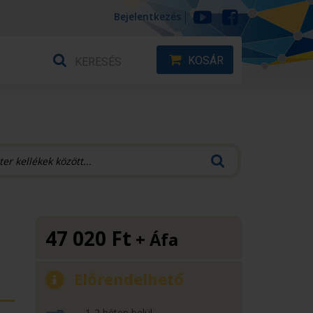
Bejelentkezés
KOSÁR
47 020
Ft
+ Áfa
Előrendelhető
1-2 héten belül