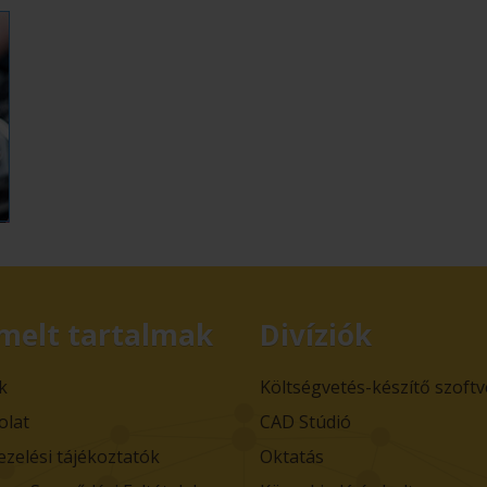
melt tartalmak
Divíziók
k
Költségvetés-készítő szoft
olat
CAD Stúdió
ezelési tájékoztatók
Oktatás