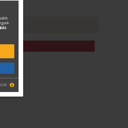
asabb
ségünk
BÁS
ÁCIÓ