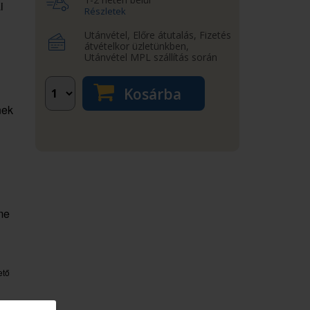
i
Részletek
Utánvétel, Előre átutalás, Fizetés
átvételkor üzletünkben,
Utánvétel MPL szállítás során
Kosárba
nek
me
ető