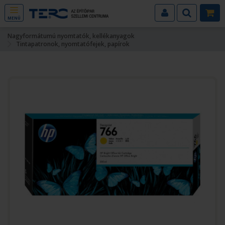
MENÜ
Nagyformátumú nyomtatók, kellékanyagok
Tintapatronok, nyomtatófejek, papírok