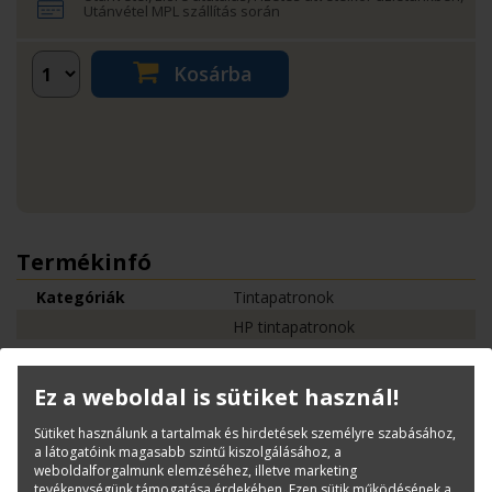
Utánvétel MPL szállítás során
Kosárba
Termékinfó
Kategóriák
Tintapatronok
HP tintapatronok
Cikkszám:
P2V91A
Márka:
HP
Ez a weboldal is sütiket használ!
EAN:
0192018456969
Sütiket használunk a tartalmak és hirdetések személyre szabásához,
a látogatóink magasabb szintű kiszolgálásához, a
weboldalforgalmunk elemzéséhez, illetve marketing
Kérdése van?
tevékenységünk támogatása érdekében. Ezen sütik működésének a