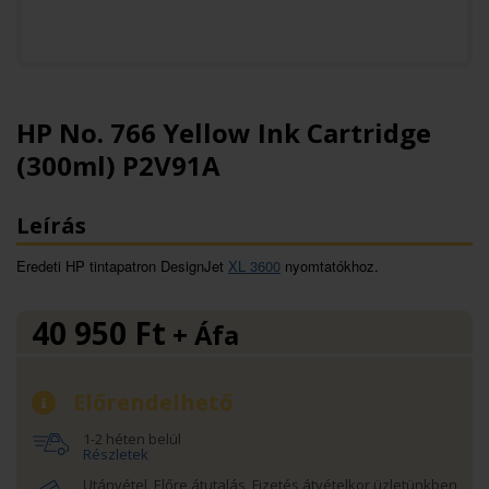
HP No. 766 Yellow Ink Cartridge
(300ml) P2V91A
Leírás
Eredeti HP tintapatron DesignJet
XL 3600
nyomtatókhoz.
40 950
Ft
+ Áfa
Előrendelhető
1-2 héten belül
Részletek
Utánvétel, Előre átutalás, Fizetés átvételkor üzletünkben,