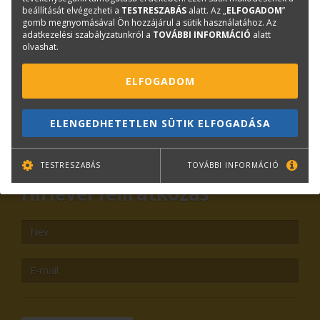
beállítását elvégezheti a
TESTRESZABÁS
alatt. Az „
ELFOGADOM
”
gomb megnyomásával Ön hozzájárul a sütik használatához. Az
Plotter értékesítés
adatkezelési szabályzatunkról a
TOVÁBBI INFORMÁCIÓ
alatt
olvashat.
Központi elérhetőségek
lfp@terc.hu
ELFOGADOM
ELENGEDHETETLEN SÜTIK ELFOGADÁSA
KAPCSOLAT
ONLINE SHOP
RENDEZVÉNYEK
TESTRESZABÁS
TOVÁBBI INFORMÁCIÓ
Hírlevél feliratkozás