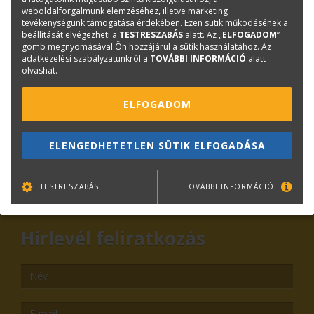
weboldalforgalmunk elemzéséhez, illetve marketing
tevékenységünk támogatása érdekében. Ezen sütik működésének a
beállítását elvégezheti a
TESTRESZABÁS
alatt. Az „
ELFOGADOM
”
Kérdése van?
gomb megnyomásával Ön hozzájárul a sütik használatához. Az
adatkezelési szabályzatunkról a
TOVÁBBI INFORMÁCIÓ
alatt
olvashat.
Plotter értékesítés
Központi elérhetőségek
ELFOGADOM
lfp@terc.hu
ELENGEDHETETLEN SÜTIK ELFOGADÁSA
KAPCSOLAT
ONLINE SHOP
RENDEZVÉNYEK
TESTRESZABÁS
TOVÁBBI INFORMÁCIÓ
Hírlevél feliratkozás