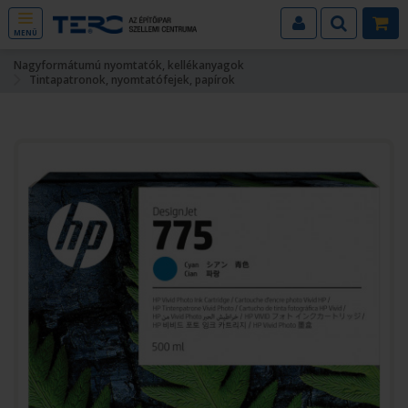
MENÜ
Nagyformátumú nyomtatók, kellékanyagok
Tintapatronok, nyomtatófejek, papírok