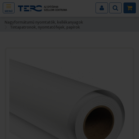
MENÜ
Nagyformátumú nyomtatók, kellékanyagok
Tintapatronok, nyomtatófejek, papírok