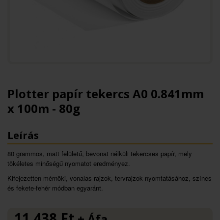
Plotter papír tekercs A0 0.841mm
x 100m - 80g
Leírás
80 grammos, matt felületű, bevonat nélküli tekercses papír, mely
tökéletes minőségű nyomatot eredményez.
Kifejezetten mérnöki, vonalas rajzok, tervrajzok nyomtatásához, színes
és fekete-fehér módban egyaránt.
11 438
Ft
+ Áfa