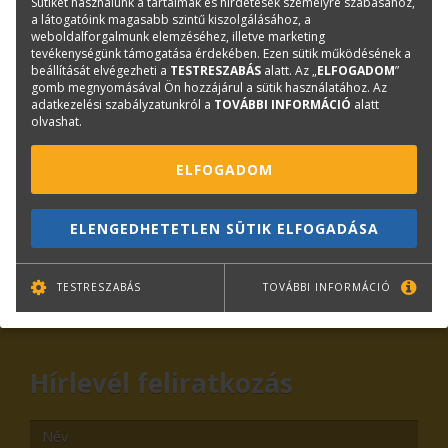
Sütiket használunk a tartalmak és hirdetések személyre szabásához,
Cikkszám:
CAD_SUP-0293
a látogatóink magasabb szintű kiszolgálásához, a
weboldalforgalmunk elemzéséhez, illetve marketing
Márka:
TERC
tevékenységünk támogatása érdekében. Ezen sütik működésének a
beállítását elvégezheti a
TESTRESZABÁS
alatt. Az „
ELFOGADOM
”
gomb megnyomásával Ön hozzájárul a sütik használatához. Az
Kérdése van?
adatkezelési szabályzatunkról a
TOVÁBBI INFORMÁCIÓ
alatt
olvashat.
Plotter értékesítés
ELFOGADOM
Központi elérhetőségek
lfp@terc.hu
ELENGEDHETETLEN SÜTIK ELFOGADÁSA
TESTRESZABÁS
TOVÁBBI INFORMÁCIÓ
KAPCSOLAT
ONLINE SHOP
RENDEZVÉNYEK
Hírlevél feliratkozás