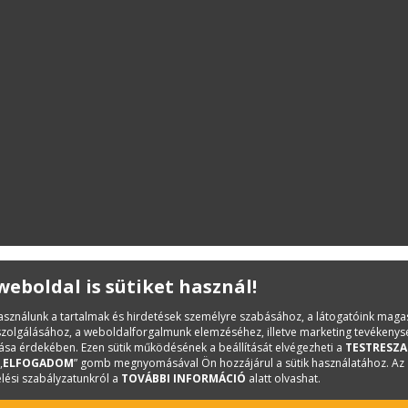
 weboldal is sütiket használ!
használunk a tartalmak és hirdetések személyre szabásához, a látogatóink mag
iszolgálásához, a weboldalforgalmunk elemzéséhez, illetve marketing tevékeny
sa érdekében. Ezen sütik működésének a beállítását elvégezheti a
TESTRESZA
„
ELFOGADOM
” gomb megnyomásával Ön hozzájárul a sütik használatához. Az
lési szabályzatunkról a
TOVÁBBI INFORMÁCIÓ
alatt olvashat.