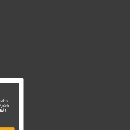
asabb
ségünk
BÁS