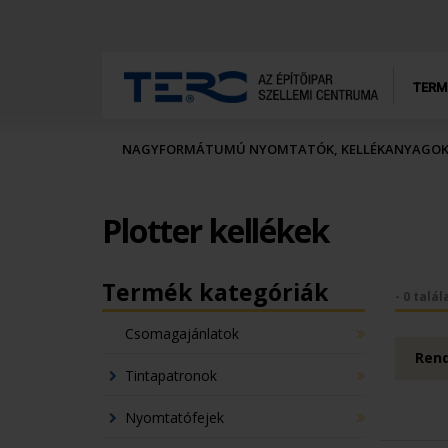
TERM
NAGYFORMÁTUMÚ NYOMTATÓK, KELLÉKANYAGO
Plotter kellékek
Termék kategóriák
- 0 talál
Csomagajánlatok
Rend
Tintapatronok
Nyomtatófejek