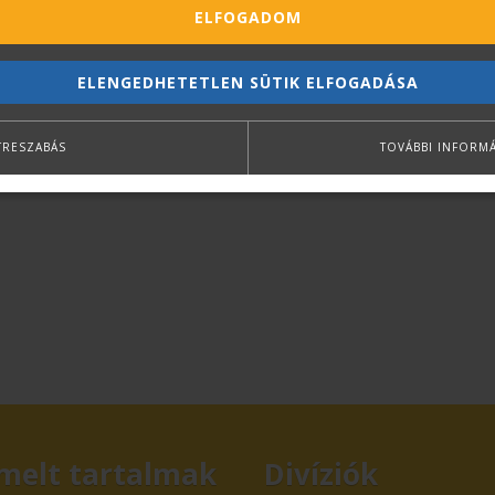
ELFOGADOM
ELENGEDHETETLEN SÜTIK ELFOGADÁSA
TRESZABÁS
TOVÁBBI INFORM
melt tartalmak
Divíziók