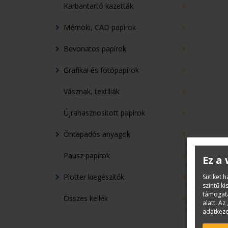
Karbantartó kazetták
Mérnöki, CAD papírok
Bevonatos papírok
Grafikai és fotópapírok
Vásznak, textíliák
Újrahasznosított papírok
Öntapadós anyagok
Pausz papírok
Ez a
Plotter kiegészítők
Sütiket 
szintű k
támogatá
Összes kellék
alatt. Az 
adatkeze