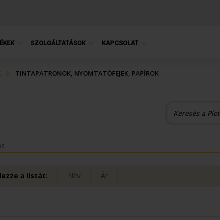
ÉKEK
SZOLGÁLTATÁSOK
KAPCSOLAT
K
TINTAPATRONOK, NYOMTATÓFEJEK, PAPÍROK
at
ezze a listát:
Név
Ár