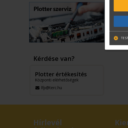
TES
Kérdése van?
Plotter értékesítés
Központi elérhetőségek
lfp@terc.hu
Hírlevél
Kie