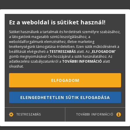
Ez a weboldal is sütiket használ!
Sütiket használunk a tartalmak és hirdetések személyre szabásához,
a látogatóink magasabb szintű kiszolgálásához, a
weboldalforgalmunk elemzéséhez, illetve marketing
tevékenységünk támogatása érdekében. Ezen sütik működésének a
beállítását elvégezheti a
TESTRESZABÁS
alatt. Az „
ELFOGADOM
”
CANON
gomb megnyomásával Ön hozzájárul a sütik használatához. Az
adatkezelési szabályzatunkról a
TOVÁBBI INFORMÁCIÓ
alatt
Canon imagePROGRAF TC-
olvashat.
21M 24in A1+
multifunkciós nyomtató
(7058C003)
ELFOGADOM
610 mm széles, 4 színes
nyomtató, síkágyas szkennerrel,
A4/A3 lapadagolóval
283 000 Ft
+ Áfa
ELENGEDHETETLEN SÜTIK ELFOGADÁSA
TESTRESZABÁS
TOVÁBBI INFORMÁCIÓ