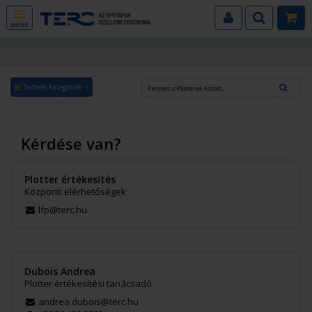
MENÜ
Termék kategóriák
Kérdése van?
Plotter értékesítés
Központi elérhetőségek
lfp@terc.hu
Dubois Andrea
Plotter értékesítési tanácsadó
andrea.dubois@terc.hu