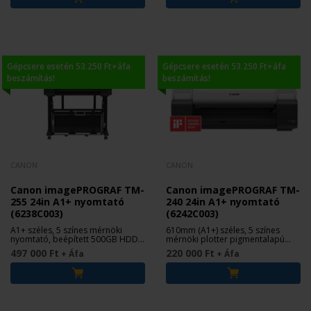
Gépcsere esetén 53.250 Ft+áfa
Gépcsere esetén 53.250 Ft+áfa
beszámítás!
beszámítás!
CANON
CANON
Canon imagePROGRAF TM-
Canon imagePROGRAF TM-
255 24in A1+ nyomtató
240 24in A1+ nyomtató
(6238C003)
(6242C003)
A1+ széles, 5 színes mérnöki
610mm (A1+) széles, 5 színes
nyomtató, beépített 500GB HDD-
mérnöki plotter pigmentalapú
vel
tintával
497 000 Ft
220 000 Ft
+ Áfa
+ Áfa