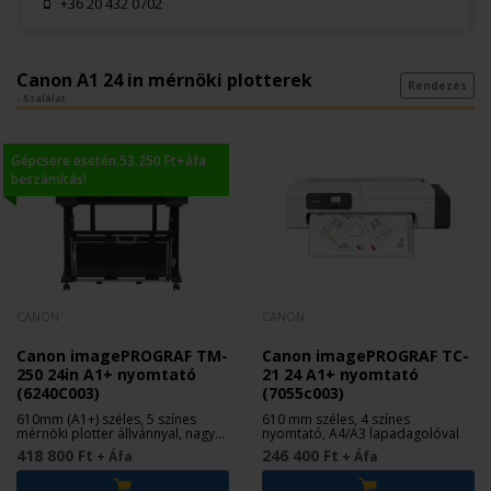
+36 20 432 0702
Canon A1 24 in mérnöki plotterek
Rendezés
- 5 találat
Gépcsere esetén 53.250 Ft+áfa
beszámítás!
CANON
CANON
Canon imagePROGRAF TM-
Canon imagePROGRAF TC-
250 24in A1+ nyomtató
21 24 A1+ nyomtató
(6240C003)
(7055c003)
610mm (A1+) széles, 5 színes
610 mm széles, 4 színes
mérnöki plotter állvánnyal, nagy
nyomtató, A4/A3 lapadagolóval
kapacitású patronokkal
418 800 Ft
246 400 Ft
+ Áfa
+ Áfa