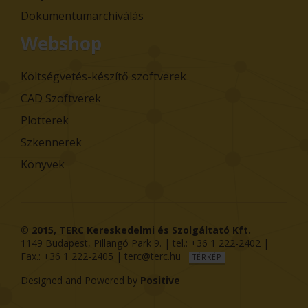
Dokumentumarchiválás
Webshop
Költségvetés-készítő szoftverek
CAD Szoftverek
Plotterek
Szkennerek
Könyvek
© 2015,
TERC Kereskedelmi és Szolgáltató Kft.
1149
Budapest
,
Pillangó Park 9
. | tel.:
+36 1 222-2402
|
Fax.:
+36 1 222-2405
|
terc@terc.hu
TÉRKÉP
Designed and Powered by
Positive