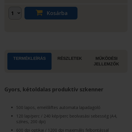
Kosárba
TERMÉKLEÍRÁS
RÉSZLETEK
MŰKÖDÉSI
JELLEMZŐK
Gyors, kétoldalas produktív szkenner
500 lapos, emelőliftes automata lapadagoló
120 lap/perc / 240 kép/perc beolvasási sebesség (A4,
színes, 200 dpi)
600 dpi optikai / 1200 dpi maximális felbontással