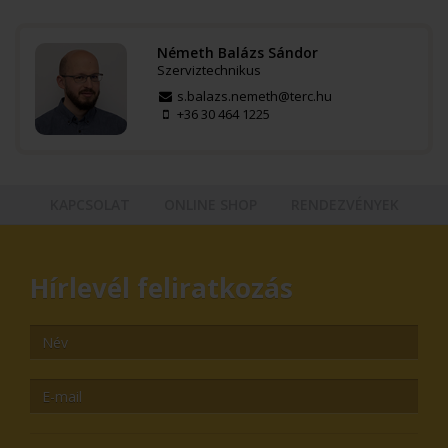
Németh Balázs Sándor
Szerviztechnikus
s.balazs.nemeth@terc.hu
+36 30 464 1225
KAPCSOLAT
ONLINE SHOP
RENDEZVÉNYEK
Hírlevél feliratkozás