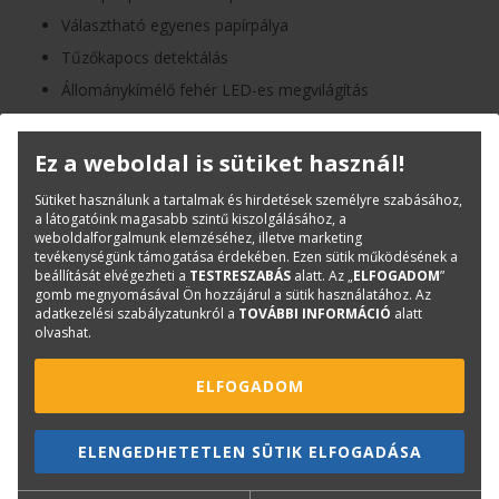
Választható egyenes papírpálya
Tűzőkapocs detektálás
Állománykímélő fehér LED-es megvilágítás
Dombornyomott plasztikkártyák beolvasása 1,25 mm
vastagságig
Ez a weboldal is sütiket használ!
Automatikus fényerő / kontraszt beállítások
Sütiket használunk a tartalmak és hirdetések személyre szabásához,
TWAIN és ISIS meghajtók
a látogatóink magasabb szintű kiszolgálásához, a
Opcionális imprinter
weboldalforgalmunk elemzéséhez, illetve marketing
tevékenységünk támogatása érdekében. Ezen sütik működésének a
beállítását elvégezheti a
TESTRESZABÁS
alatt. Az „
ELFOGADOM
”
PDF adatlap
gomb megnyomásával Ön hozzájárul a sütik használatához. Az
adatkezelési szabályzatunkról a
TOVÁBBI INFORMÁCIÓ
alatt
olvashat.
Termékinfó
Kategóriák
A3 méret
ELFOGADOM
Dokumentum szkennerek
Produktív szkennerek
ELENGEDHETETLEN SÜTIK ELFOGADÁSA
Avision