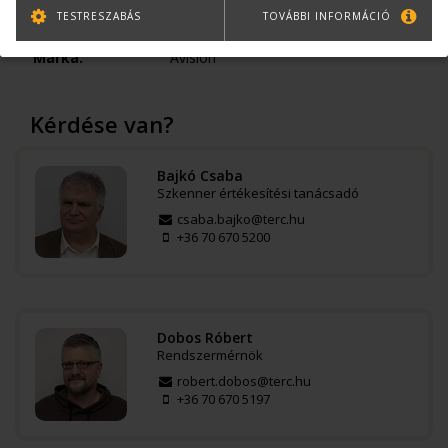
Használt szkennerek
TESTRESZABÁS
TOVÁBBI INFORMÁCIÓ
Cikkszám:
AD8120
Márka:
Avision
Kérdése van?
Bajkó Csaba
Szkenner értékesítési tanácsadó
csaba.bajko@terc.hu
+36 70 670 5200
Dobos Róbert
Rendszermérnök
robert.dobos@terc.hu
+36 70 670 5197