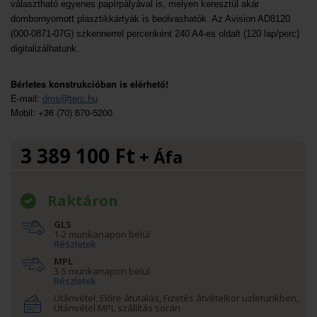
választható egyenes papírpályával is, melyen keresztül akár
dombornyomott plasztikkártyák is beolvashatók. Az Avision AD8120
(000-0871-07G) szkennerrel percenként 240 A4-es oldalt (120 lap/perc)
digitalizálhatunk.
Bérletes konstrukcióban is elérhető!
E-mail:
dms@terc.hu
Mobil: +36 (70) 670-5200
3 389 100
Ft
+ Áfa
Raktáron
GLS
1-2 munkanapon belül
Részletek
MPL
3-5 munkanapon belül
Részletek
Utánvétel, Előre átutalás, Fizetés átvételkor üzletünkben,
Utánvétel MPL szállítás során