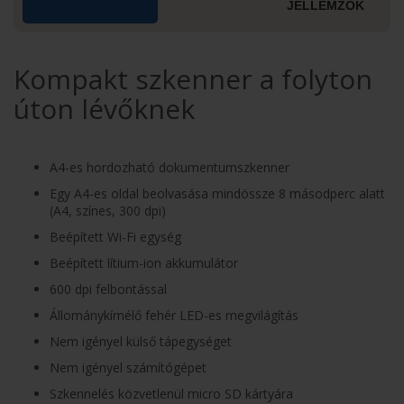
JELLEMZŐK
Kompakt szkenner a folyton
úton lévőknek
A4-es hordozható dokumentumszkenner
Egy A4-es oldal beolvasása mindössze 8 másodperc alatt
(A4, színes, 300 dpi)
Beépített Wi-Fi egység
Beépített lítium-ion akkumulátor
600 dpi felbontással
Állománykímélő fehér LED-es megvilágítás
Nem igényel külső tápegységet
Nem igényel számítógépet
Szkennelés közvetlenül micro SD kártyára