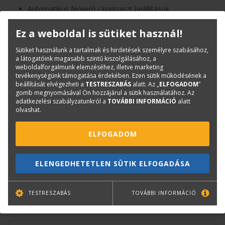
Automatikus fényerő / kontraszt beállítások
TWAIN meghajtó, PaperAir
Ez a weboldal is sütiket használ!
Sütiket használunk a tartalmak és hirdetések személyre szabásához,
PDF adatlap
a látogatóink magasabb szintű kiszolgálásához, a
weboldalforgalmunk elemzéséhez, illetve marketing
Termékinfó
tevékenységünk támogatása érdekében. Ezen sütik működésének a
beállítását elvégezheti a
TESTRESZABÁS
alatt. Az „
ELFOGADOM
”
Kategóriák
A4 méret
gomb megnyomásával Ön hozzájárul a sütik használatához. Az
adatkezelési szabályzatunkról a
TOVÁBBI INFORMÁCIÓ
alatt
Személyi szkennerek
olvashat.
Avision
TAVASZI AKCIÓ
ELFOGADOM
Cikkszám:
MetaMobile 20
Márka:
Avision
ELENGEDHETETLEN SÜTIK ELFOGADÁSA
EAN:
4713494652223
TESTRESZABÁS
TOVÁBBI INFORMÁCIÓ
Kérdése van?