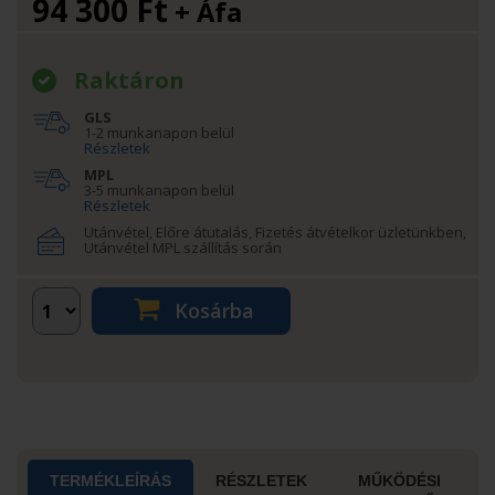
94 300
Ft
+ Áfa
Raktáron
GLS
1-2 munkanapon belül
Részletek
MPL
3-5 munkanapon belül
Részletek
Utánvétel, Előre átutalás, Fizetés átvételkor üzletünkben,
Utánvétel MPL szállítás során
Kosárba
TERMÉKLEÍRÁS
RÉSZLETEK
MŰKÖDÉSI