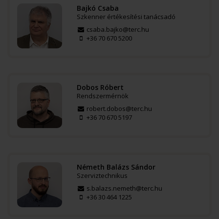
Bajkó Csaba
Szkenner értékesítési tanácsadó
csaba.bajko@terc.hu
+36 70 670 5200
Dobos Róbert
Rendszermérnök
robert.dobos@terc.hu
+36 70 670 5197
Németh Balázs Sándor
Szerviztechnikus
s.balazs.nemeth@terc.hu
+36 30 464 1225