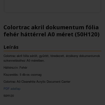
Colortrac akril dokumentum fólia
fehér háttérrel A0 méret (50H120)
Leírás
Colortrac akril fólia sérült, gyűrött, töredezett, érzékeny dokumentumok
szkenneléséhez A0 méretben.
Háttérszín: Fehér
Kiszerelés: 5 db-os csomag
Colortrac A0 Clearwhite Acrylic Document Carrier
PDF adatlap
50H120