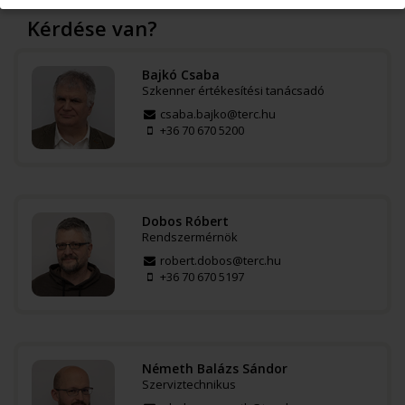
Kérdése van?
Bajkó Csaba
Szkenner értékesítési tanácsadó
csaba.bajko@terc.hu
+36 70 670 5200
Dobos Róbert
Rendszermérnök
robert.dobos@terc.hu
+36 70 670 5197
Németh Balázs Sándor
Szerviztechnikus