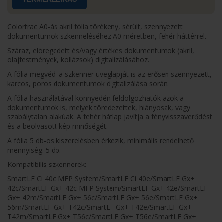
Colortrac A0-ás akril fólia törékeny, sérült, szennyezett
dokumentumok szkenneléséhez A0 méretben, fehér háttérrel.
Száraz, elöregedett és/vagy értékes dokumentumok (akril,
olajfestmények, kollázsok) digitalizálásához.
A fólia megvédi a szkenner üveglapját is az erősen szennyezett,
karcos, poros dokumentumok digitalizálása során.
A fólia használatával könnyedén feldolgozhatók azok a
dokumentumok is, melyek töredezettek, hiányosak, vagy
szabálytalan alakúak. A fehér hátlap javítja a fényvisszaverődést
és a beolvasott kép minőségét.
A fólia 5 db-os kiszerelésben érkezik, minimális rendelhető
mennyiség: 5 db.
Kompatibilis szkennerek:
SmartLF Ci 40c MFP System/SmartLF Ci 40e/SmartLF Gx+
42c/SmartLF Gx+ 42c MFP System/SmartLF Gx+ 42e/SmartLF
Gx+ 42m/SmartLF Gx+ 56c/SmartLF Gx+ 56e/SmartLF Gx+
56m/SmartLF Gx+ T42c/SmartLF Gx+ T42e/SmartLF Gx+
T42m/SmartLF Gx+ T56c/SmartLF Gx+ T56e/SmartLF Gx+