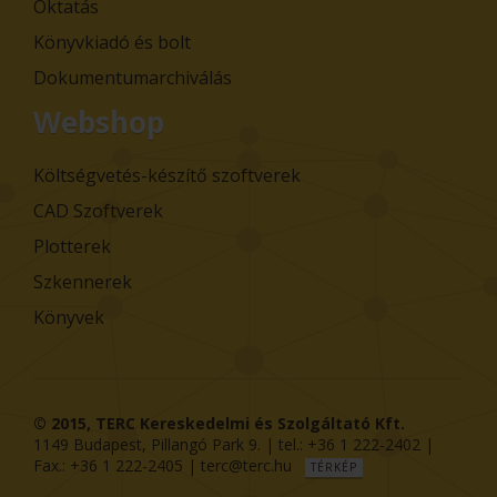
Oktatás
Könyvkiadó és bolt
Dokumentumarchiválás
Webshop
Költségvetés-készítő szoftverek
CAD Szoftverek
Plotterek
Szkennerek
Könyvek
© 2015,
TERC Kereskedelmi és Szolgáltató Kft.
1149
Budapest
,
Pillangó Park 9
. | tel.:
+36 1 222-2402
|
Fax.:
+36 1 222-2405
|
terc@terc.hu
TÉRKÉP