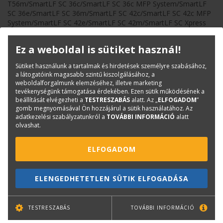
T56m/SmartLF SC 36c/SmartLF SC 36c MFP System/SmartLF
SC 36e/SmartLF SC 36m/SmartLF SC 42c/SmartLF SC 42c MFP
System/SmartLF SC 42e/SmartLF SC 42m/SmartLF SC Xpress
36c/SmartLF SC Xpress 36e/SmartLF SC Xpress 36m/SmartLF
SC Xpress 42c/SmartLF SC Xpress 42e/SmartLF SC Xpress
Ez a weboldal is sütiket használ!
42m/SmartLF SG 36c/SmartLF SG 36e/SmartLF SG
36m/SmartLF SG 44c/SmartLF SG 44c MFP System/SmartLF SG
Sütiket használunk a tartalmak és hirdetések személyre szabásához,
44e/SmartLF SG 44m/SmartLF SCi 36m/SmartLF SCi
a látogatóink magasabb szintű kiszolgálásához, a
36C/SmartLF SCi 36e/SmartLF SGi 36m/SmartLF SGi
weboldalforgalmunk elemzéséhez, illetve marketing
36c/SmartLF SGi 36e/SmartLF SGi 44m/SmartLF SGi
tevékenységünk támogatása érdekében. Ezen sütik működésének a
44c/SmartLF SGi 44e
beállítását elvégezheti a
TESTRESZABÁS
alatt. Az „
ELFOGADOM
”
gomb megnyomásával Ön hozzájárul a sütik használatához. Az
adatkezelési szabályzatunkról a
TOVÁBBI INFORMÁCIÓ
alatt
Termékinfó
olvashat.
Kategóriák
A0 méret
ELFOGADOM
Nagyformátumú szkennerek
Colortrac
ELENGEDHETETLEN SÜTIK ELFOGADÁSA
Kopó-és tisztítóanyagok
Cikkszám:
50H120
Márka:
Colortrac
TESTRESZABÁS
TOVÁBBI INFORMÁCIÓ