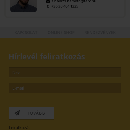
s.balazs.nemeth@terc.hu
+36 30 464 1225
KAPCSOLAT
ONLINE SHOP
RENDEZVÉNYEK
Hírlevél feliratkozás
TOVÁBB
Leiratkozás