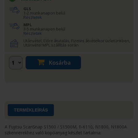
GLS
1-2 munkanapon belül
Részletek
MPL
3-5 munkanapon belül
Részletek
Utánvétel, Előre átutalás, Fizetés átvételkor üzletünkben,
Utánvétel MPL szállítás során
Kosárba
TERMÉKLEÍRÁS
A Fujitsu ScanSnap S1500 / S1500M, fi-6110, N1800, N1800A
szkennerekhez való kopóanyag készlet tartalma: