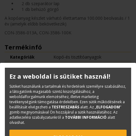
2 db szeparátor lap
1 db behúzó görgő
A kopóanyag készlet várható élettartama 100.000 beolvasás / 1
év (amelyik előbb bekövetkezik)
CON-3586-013A, CON-3586-100K
Termékinfó
Kategóriák
Kopó-és tisztítóanyagok
Cikkszám:
CON-3586-100K
Márka:
Fujitsu
Ez a weboldal is sütiket használ!
EAN:
5032140202155
Sütiket használunk a tartalmak és hirdetések személyre szabásához,
a látogatóink magasabb szintű kiszolgálásához, a
weboldalforgalmunk elemzéséhez, illetve marketing
Kérdése van?
tevékenységünk támogatása érdekében. Ezen sütik működésének a
beállítását elvégezheti a
TESTRESZABÁS
alatt. Az „
ELFOGADOM
”
gomb megnyomásával Ön hozzájárul a sütik használatához. Az
Bajkó Csaba
adatkezelési szabályzatunkról a
TOVÁBBI INFORMÁCIÓ
alatt
olvashat.
Szkenner értékesítési tanácsadó
csaba.bajko@terc.hu