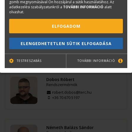
gomb megnyomásával Ön hozzájárul a sütik használatához. Az
adatkezelési szabályzatunkról a
TOVÁBBI INFORMÁCIÓ
alatt
olvashat.
Kérdése van?
ELFOGADOM
Bajkó Csaba
Szkenner értékesítési tanácsadó
ELENGEDHETETLEN SÜTIK ELFOGADÁSA
csaba.bajko@terc.hu
+36 70 670 5200
TESTRESZABÁS
TOVÁBBI INFORMÁCIÓ
Dobos Róbert
Rendszermérnök
robert.dobos@terc.hu
+36 70 670 5197
Németh Balázs Sándor