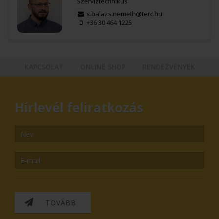
Szerviztechnikus
s.balazs.nemeth@terc.hu
+36 30 464 1225
KAPCSOLAT
ONLINE SHOP
RENDEZVÉNYEK
Hírlevél feliratkozás
TOVÁBB