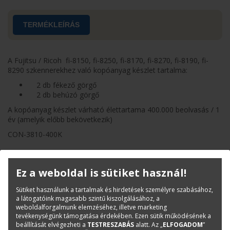
TERMÉKLEÍRÁS
A Fujitsu / Ricoh fi-8150, fi-8250, fi-8170, fi-8270, fi-8190, fi-
8290 szkennerekhez való kopóanyag készlet tartalma:
2 db fékező görgő
2 db behúzó görgő
A kopóanyag készlet várható élettartama 400.000 beolvasás / 1
év (amelyik előbb bekövetkezik)
CON-3810-400K
Termékinfó
Ez a weboldal is sütiket használ!
Kategóriák
Kopó-és tisztítóanyagok
Sütiket használunk a tartalmak és hirdetések személyre szabásához,
Cikkszám:
CON-3810-400K
a látogatóink magasabb szintű kiszolgálásához, a
weboldalforgalmunk elemzéséhez, illetve marketing
Márka:
Fujitsu
tevékenységünk támogatása érdekében. Ezen sütik működésének a
EAN:
5032140202537
beállítását elvégezheti a
TESTRESZABÁS
alatt. Az „
ELFOGADOM
”