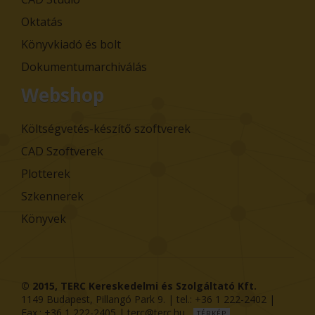
Oktatás
Könyvkiadó és bolt
Dokumentumarchiválás
Webshop
Költségvetés-készítő szoftverek
CAD Szoftverek
Plotterek
Szkennerek
Könyvek
© 2015,
TERC Kereskedelmi és Szolgáltató Kft.
1149
Budapest
,
Pillangó Park 9
. | tel.:
+36 1 222-2402
|
Fax.:
+36 1 222-2405
|
terc@terc.hu
TÉRKÉP