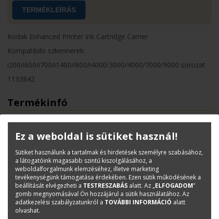
TERMÉKLEÍRÁS
Kodak Enhanced Printer Ink Cartridge Carrier
Kompatibilis szkennerek:
i200/i600/i700/i1400/i800/i4000/3000/4000/7000/9000 sorozat
1133842
Termékinfó
Kategóriák
Kodak
Kopó-és tisztítóanyagok
Ez a weboldal is sütiket használ!
Cikkszám:
1133842
Sütiket használunk a tartalmak és hirdetések személyre szabásához,
Márka:
Kodak
a látogatóink magasabb szintű kiszolgálásához, a
weboldalforgalmunk elemzéséhez, illetve marketing
tevékenységünk támogatása érdekében. Ezen sütik működésének a
beállítását elvégezheti a
TESTRESZABÁS
alatt. Az „
ELFOGADOM
”
Kérdése van?
gomb megnyomásával Ön hozzájárul a sütik használatához. Az
adatkezelési szabályzatunkról a
TOVÁBBI INFORMÁCIÓ
alatt
olvashat.
Bajkó Csaba