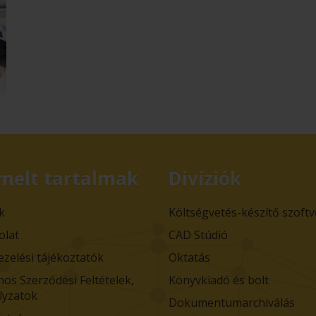
melt tartalmak
Divíziók
k
Költségvetés-készítő szoft
olat
CAD Stúdió
ezelési tájékoztatók
Oktatás
nos Szerződési Feltételek,
Könyvkiadó és bolt
lyzatok
Dokumentumarchiválás