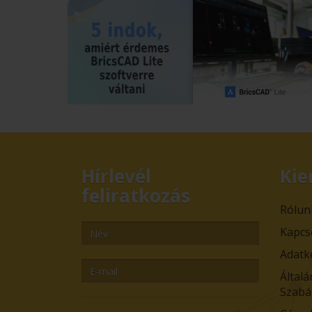
Hírlevél
Kie
feliratkozás
Rólun
Kapcs
Adatk
Általá
Szabá