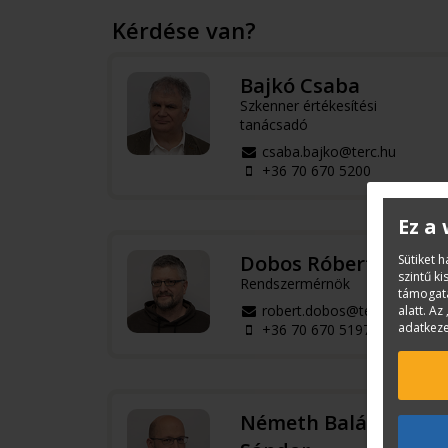
Kérdése van?
Bajkó Csaba
Szkenner értékesítési
tanácsadó
csaba.bajko@terc.hu
+36 70 670 5200
Ez a
Dobos Róbert
Sütiket 
szintű k
Rendszermérnök
támogatá
robert.dobos@terc.hu
alatt. Az 
adatkeze
+36 70 670 5197
Németh Balázs