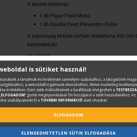
A készlet tartalmaz:
1 db Paper Feed Modul
1 db Double Feed Prevention Roller
A kopóanyag készlet várható élettartama 350.000 b
bekövetkezik)
KV-SS060
 weboldal is sütiket használ!
használunk a tartalmak és hirdetések személyre szabásához, a látogatóink mag
iszolgálásához, a weboldalforgalmunk elemzéséhez, illetve marketing tevékeny
sa érdekében. Ezen sütik működésének a beállítását elvégezheti a
TESTRESZA
„
ELFOGADOM
” gomb megnyomásával Ön hozzájárul a sütik használatához. Az
lési szabályzatunkról a
TOVÁBBI INFORMÁCIÓ
alatt olvashat.
ELFOGADOM
ELENGEDHETETLEN SÜTIK ELFOGADÁSA