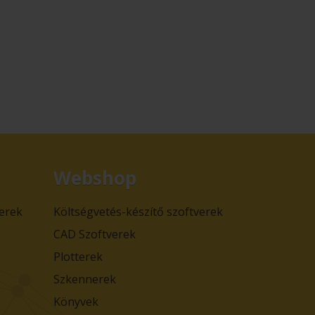
Webshop
verek
Költségvetés-készítő szoftverek
CAD Szoftverek
Plotterek
Szkennerek
Könyvek