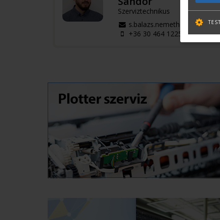
Sándor
Szerviztechnikus
TES
s.balazs.nemeth@terc.hu
+36 30 464 1225