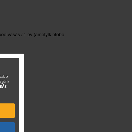
eolvasás / 1 év (amelyik előbb
asabb
ségünk
BÁS